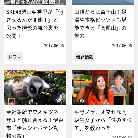
SKE48須田亜香里が「何
山頂からは富士山！足
させるんだ変態！」と
湯や本格ピッツァも堪
思った撮影の舞台裏を
能できる「高尾山」の
公開！
魅力
2017.06.06
2017.06.06
ドラマ
番組情報
至近距離でワオキツネ
平野ノラ、オマセな同
ザルと触れ合える！伊東
級生女子から「性のすべ
市「伊豆シャボテン動
て」を教わった
物公園」
2017.06.06