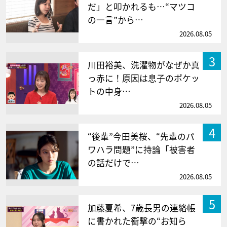
だ」と叩かれるも…“マツコ
の一言”から…
2026.08.05
3
川田裕美、洗濯物がなぜか真
っ赤に！原因は息子のポケッ
トの中身…
2026.08.05
4
“後輩”今田美桜、“先輩のパ
ワハラ問題”に持論「被害者
の話だけで…
2026.08.05
5
加藤夏希、7歳長男の連絡帳
に書かれた衝撃の“お知ら