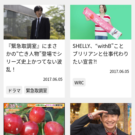
『緊急取調室』にまさ
SHELLY、“withB”こと
かの“亡き人物”登場でシ
ブリリアンと仕事代わり
リーズ史上かつてない波
たい宣言⁈
乱！
2017.06.05
2017.06.05
WRC
ドラマ
緊急取調室