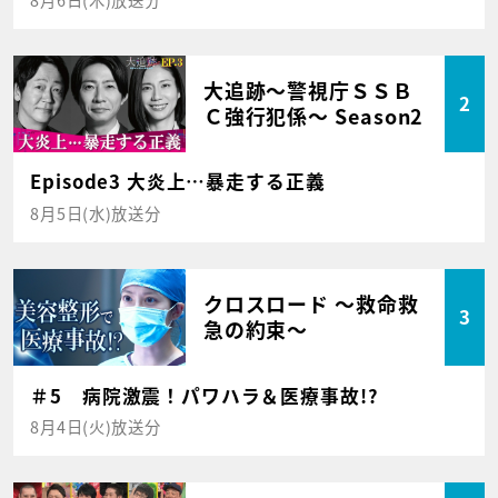
大追跡～警視庁ＳＳＢ
2
Ｃ強行犯係～ Season2
Episode3 大炎上…暴走する正義
8月5日(水)放送分
クロスロード ～救命救
3
急の約束～
＃5 病院激震！パワハラ＆医療事故!?
8月4日(火)放送分