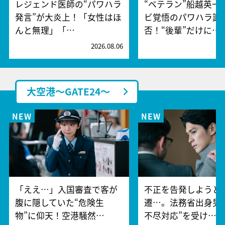
レジェンド医師の“パワハラ
“ベテラン”船越英一
発言”が大炎上！「女性はほ
ビ覚悟のパワハラ謝
んと無理」「…
否！“後輩”だけに…
2026.08.06
2
大空港～GATE24～
「ええ…」入国審査で客が
不正を告発しようと
腹に隠していた“危険生
遷…。法務省出身男
物”に仰天！空港騒然…
不尽対応”を受け…