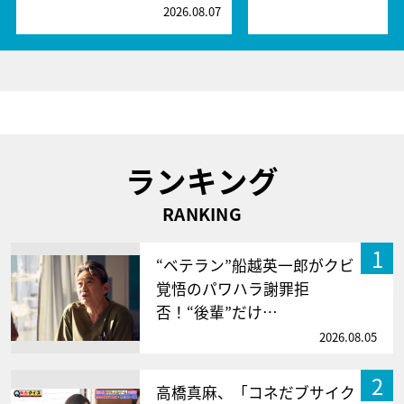
2026.08.07
2
ランキング
RANKING
1
“ベテラン”船越英一郎がクビ
覚悟のパワハラ謝罪拒
否！“後輩”だけ…
2026.08.05
2
高橋真麻、「コネだブサイク