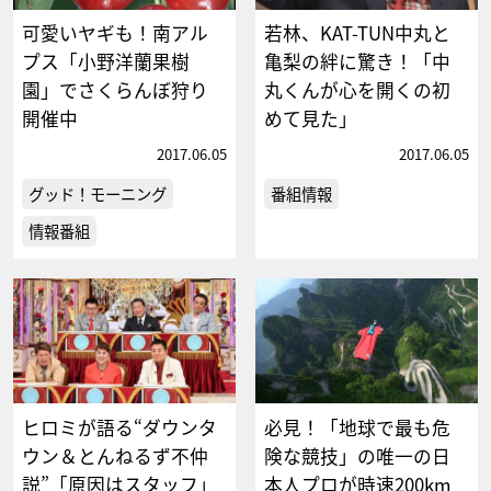
可愛いヤギも！南アル
若林、KAT-TUN中丸と
プス「小野洋蘭果樹
亀梨の絆に驚き！「中
園」でさくらんぼ狩り
丸くんが心を開くの初
開催中
めて見た」
2017.06.05
2017.06.05
グッド！モーニング
番組情報
情報番組
ヒロミが語る“ダウンタ
必見！「地球で最も危
ウン＆とんねるず不仲
険な競技」の唯一の日
説”「原因はスタッフ」
本人プロが時速200km