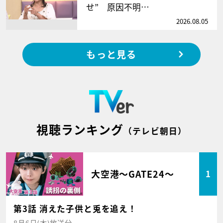
せ” 原因不明…
2026.08.05
もっと見る
視聴ランキング
（テレビ朝日）
大空港～GATE24～
1
第3話 消えた子供と兎を追え！
8月6日(木)放送分