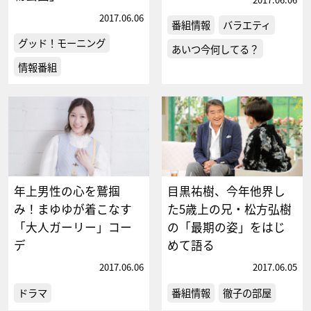
2017.06.06
番組情報
バラエティ
グッド！モーニング
あいつ今何してる？
情報番組
年上男性の心を鷲掴
目黒祐樹、今年他界し
み！まゆゆが着こなす
た5歳上の兄・松方弘樹
「大人ガーリー」コー
の「最期の姿」をはじ
デ
めて語る
2017.06.06
2017.06.05
ドラマ
番組情報
徹子の部屋