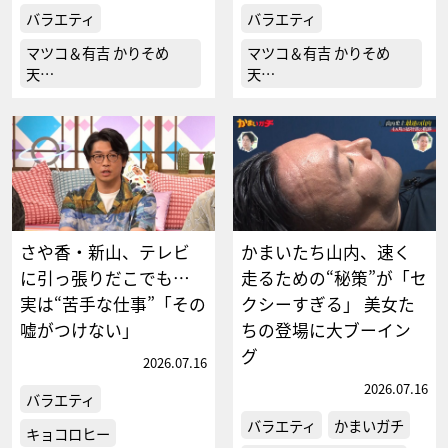
バラエティ
バラエティ
マツコ＆有吉 かりそめ
マツコ＆有吉 かりそめ
天…
天…
さや香・新山、テレビ
かまいたち山内、速く
に引っ張りだこでも…
走るための“秘策”が「セ
実は“苦手な仕事”「その
クシーすぎる」 美女た
嘘がつけない」
ちの登場に大ブーイン
グ
2026.07.16
2026.07.16
バラエティ
バラエティ
かまいガチ
キョコロヒー