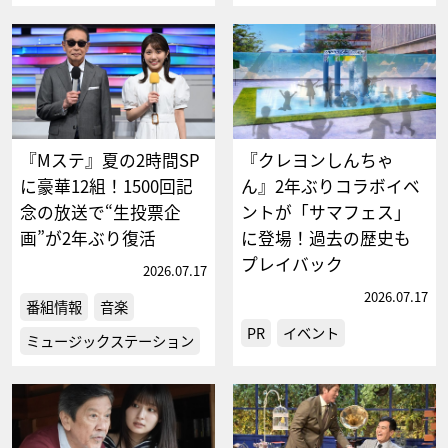
『Mステ』夏の2時間SP
『クレヨンしんちゃ
に豪華12組！1500回記
ん』2年ぶりコラボイベ
念の放送で“生投票企
ントが「サマフェス」
画”が2年ぶり復活
に登場！過去の歴史も
プレイバック
2026.07.17
2026.07.17
番組情報
音楽
PR
イベント
ミュージックステーション