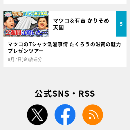
マツコ＆有吉 かりそめ
5
天国
マツコのTシャツ洗濯事情 たくろうの滋賀の魅力
プレゼンツアー
8月7日(金)放送分
公式SNS・RSS
twitter
facebook
rss