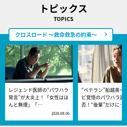
トピックス
TOPICS
クロスロード ～救命救急の約束～
レジェンド医師の“パワハラ
“ベテラン”船越英一
発言”が大炎上！「女性はほ
ビ覚悟のパワハラ謝
んと無理」「…
否！“後輩”だけに…
2026.08.06
2