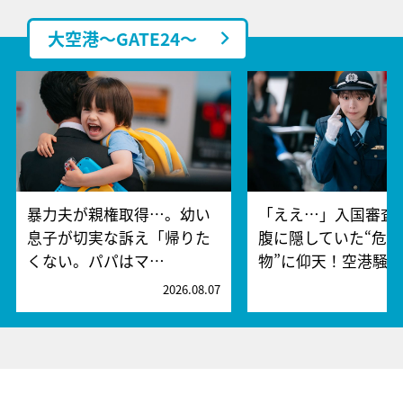
大空港～GATE24～
暴力夫が親権取得…。幼い
「ええ…」入国審査
息子が切実な訴え「帰りた
腹に隠していた“危険
くない。パパはマ…
物”に仰天！空港騒
2026.08.07
2