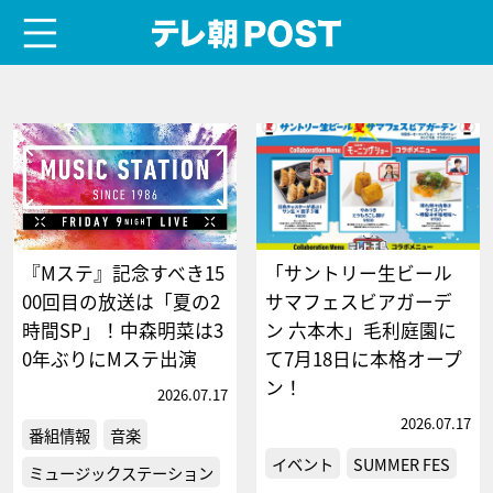
menu
テレ朝POST
『Mステ』記念すべき15
「サントリー生ビール
00回目の放送は「夏の2
サマフェスビアガーデ
時間SP」！中森明菜は3
ン 六本木」毛利庭園に
0年ぶりにMステ出演
て7月18日に本格オープ
ン！
2026.07.17
2026.07.17
番組情報
音楽
イベント
SUMMER FES
ミュージックステーション