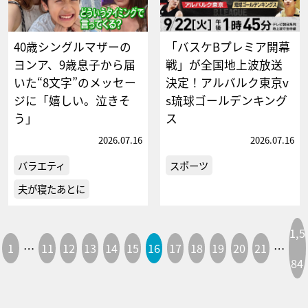
40歳シングルマザーの
「バスケBプレミア開幕
ヨンア、9歳息子から届
戦」が全国地上波放送
いた“8文字”のメッセー
決定！アルバルク東京v
ジに「嬉しい。泣きそ
s琉球ゴールデンキング
う」
ス
2026.07.16
2026.07.16
バラエティ
スポーツ
夫が寝たあとに
1,5
1
…
11
12
13
14
15
16
17
18
19
20
21
…
84