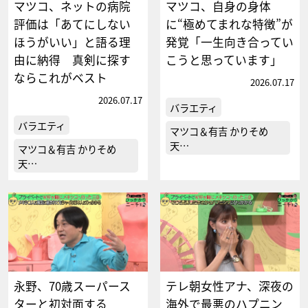
マツコ、ネットの病院
マツコ、自身の身体
評価は「あてにしない
に“極めてまれな特徴”が
ほうがいい」と語る理
発覚「一生向き合ってい
由に納得 真剣に探す
こうと思っています」
ならこれがベスト
2026.07.17
2026.07.17
バラエティ
バラエティ
マツコ＆有吉 かりそめ
天…
マツコ＆有吉 かりそめ
天…
永野、70歳スーパース
テレ朝女性アナ、深夜の
ターと初対面する
海外で最悪のハプニン