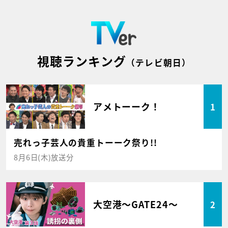
視聴ランキング
（テレビ朝日）
アメトーーク！
1
売れっ子芸人の貴重トーーク祭り!!
8月6日(木)放送分
大空港～GATE24～
2