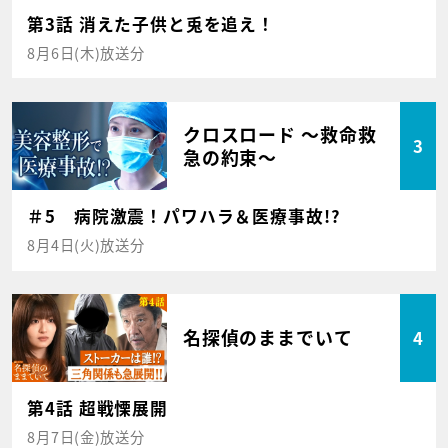
第3話 消えた子供と兎を追え！
8月6日(木)放送分
クロスロード ～救命救
3
急の約束～
＃5 病院激震！パワハラ＆医療事故!?
8月4日(火)放送分
名探偵のままでいて
4
第4話 超戦慄展開
8月7日(金)放送分