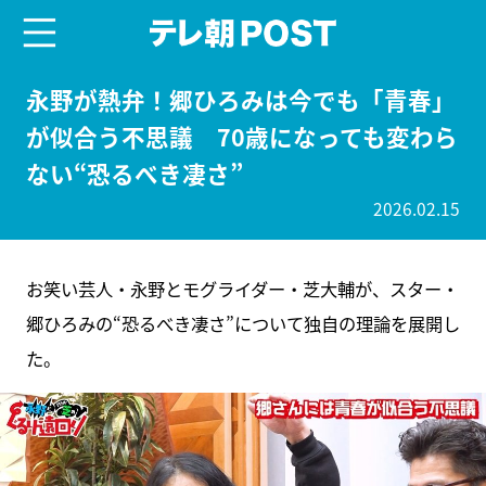
menu
テレ朝POST
永野が熱弁！郷ひろみは今でも「青春」
が似合う不思議 70歳になっても変わら
ない“恐るべき凄さ”
2026.02.15
お笑い芸人・永野とモグライダー・芝大輔が、スター・
郷ひろみの“恐るべき凄さ”について独自の理論を展開し
た。