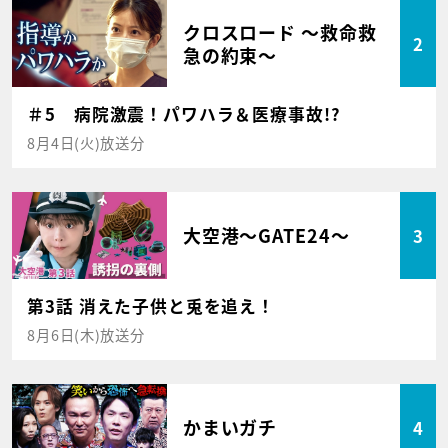
クロスロード ～救命救
2
急の約束～
＃5 病院激震！パワハラ＆医療事故!?
8月4日(火)放送分
大空港～GATE24～
3
第3話 消えた子供と兎を追え！
8月6日(木)放送分
かまいガチ
4