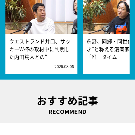
ウエストランド井口、サッ
永野、同郷・同世代
カーW杯の取材中に判明し
才”と称える漫画家
た内田篤人との“…
「唯一タイム…
2026.08.06
2
おすすめ記事
RECOMMEND