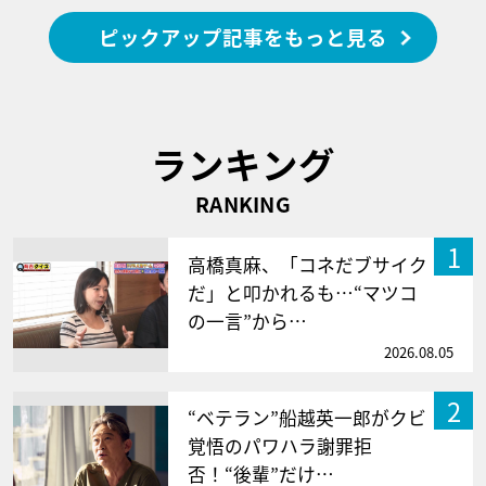
ピックアップ記事をもっと見る
ランキング
RANKING
1
高橋真麻、「コネだブサイク
だ」と叩かれるも…“マツコ
の一言”から…
2026.08.05
2
“ベテラン”船越英一郎がクビ
覚悟のパワハラ謝罪拒
否！“後輩”だけ…