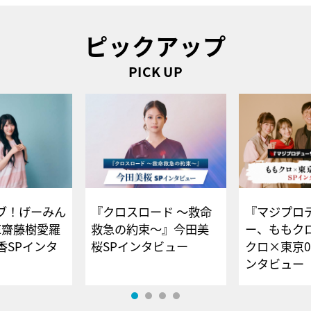
ピックアップ
PICK UP
ブ！げーみん
『クロスロード ～救命
『マジプロ
E齋藤樹愛羅
救急の約束～』今田美
ー、ももク
香SPインタ
桜SPインタビュー
クロ×東京0
ンタビュー