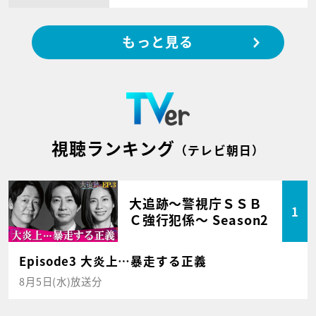
もっと見る
視聴ランキング
（テレビ朝日）
大追跡～警視庁ＳＳＢ
1
Ｃ強行犯係～ Season2
Episode3 大炎上…暴走する正義
8月5日(水)放送分