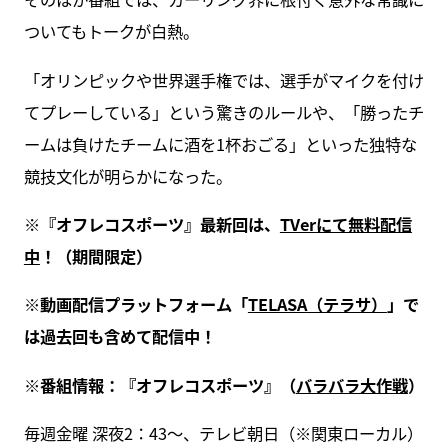
ついてもトークが白熱。
「オリンピックや世界選手権では、選手がマイクを付け
てプレーしている」という驚きのルールや、「勝ったチ
ームは負けたチームに酒を1杯おごる」といった独特な
競技文化が明らかになった。
※
『オフレコスポーツ』最新回は、
TVer
にて無料配信
中
！（期間限定）
※
動画配信プラットフォーム「
TELASA
（テラサ）
」で
は過去回も含めて配信中！
※番組情報：『
オフレコスポーツ』（
バラバラ大作戦
）
毎週金曜 深夜2：43〜、テレビ朝日（※関東ローカル）