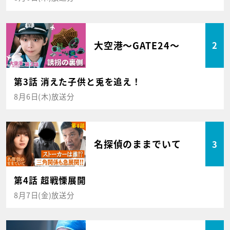
大空港～GATE24～
2
第3話 消えた子供と兎を追え！
8月6日(木)放送分
名探偵のままでいて
3
第4話 超戦慄展開
8月7日(金)放送分