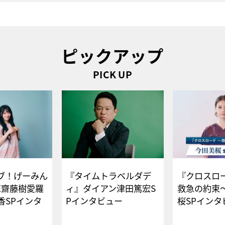
ピックアップ
PICK UP
ブ！げーみん
『タイムトラベルダデ
『クロスロー
E齋藤樹愛羅
ィ』ダイアン津田篤宏S
救急の約束
香SPインタ
Pインタビュー
桜SPイ