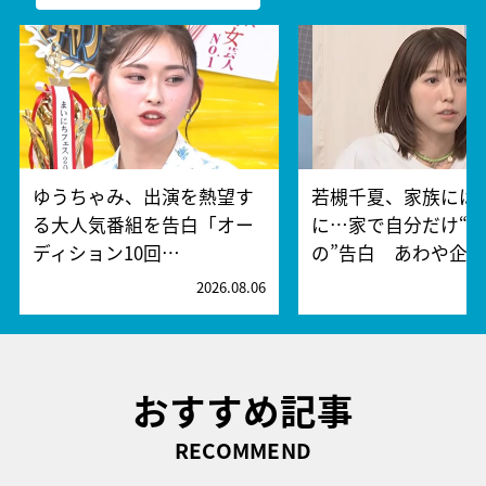
ゆうちゃみ、出演を熱望す
若槻千夏、家族には
る大人気番組を告白「オー
に…家で自分だけ“
ディション10回…
の”告白 あわや企…
2026.08.06
2
おすすめ記事
RECOMMEND