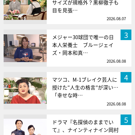
サイズが規格外？黒柳徹子も
目を見張…
2026.08.07
3
メジャー30球団で唯一の日
本人栄養士 ブルージェイ
ズ・岡本和真…
2026.08.08
4
マツコ、M-1ブレイク芸人に
授けた“人生の格言”が深い…
「幸せな時…
2026.08.08
5
ドラマ『名探偵のままでい
て』、ナインティナイン岡村