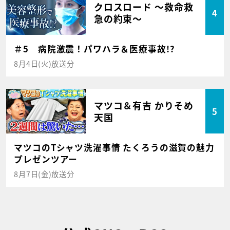
クロスロード ～救命救
4
急の約束～
＃5 病院激震！パワハラ＆医療事故!?
8月4日(火)放送分
マツコ＆有吉 かりそめ
5
天国
マツコのTシャツ洗濯事情 たくろうの滋賀の魅力
プレゼンツアー
8月7日(金)放送分