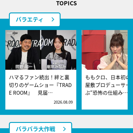
TOPICS
バラエティ
ハマるファン続出！絆と裏
ももクロ、日本初の
切りのゲームショー『TRAD
屋敷プロデューサー
E ROOM』 見届…
ぶ“恐怖の仕組み…
2026.08.09
2
バラバラ大作戦