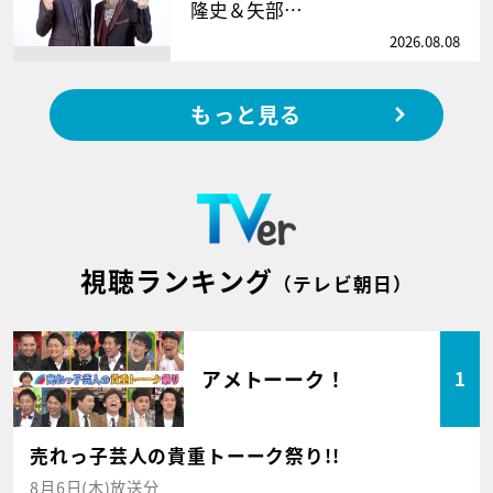
隆史＆矢部…
2026.08.08
もっと見る
視聴ランキング
（テレビ朝日）
アメトーーク！
1
売れっ子芸人の貴重トーーク祭り!!
8月6日(木)放送分