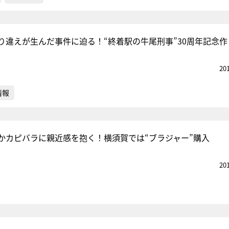
り違えが生んだ事件に迫る！“終着駅の牛尾刑事”30周年記念作
20
情報
かカピバラに親近感を抱く！横須賀では“ブラジャー”購入
20