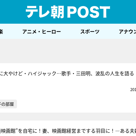
テレ
楽
アニメ・ヒーロー
スポーツ
アナウ
に大やけど・ハイジャック…歌手・三田明、波乱の人生を語る
20
子の部屋
廃映画館”を自宅に！妻、映画館経営までする羽目に！―ある夫