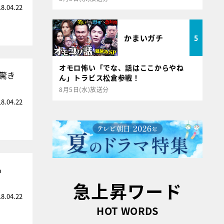
18.04.22
かまいガチ
5
オモロ怖い「でな、話はここからやね
驚き
ん」トラビス松倉参戦！
8月5日(水)放送分
18.04.22
も
急上昇ワード
18.04.22
HOT WORDS