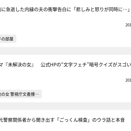
前に急逝した内縁の夫の衝撃告白に「悲しみと怒りが同時に…
20
子の部屋
マ『未解決の女』 公式HPの“文字フェチ”暗号クイズがスゴ
20
決の女 警視庁文書捜…
元警察関係者から聞き出す「ごっくん検査」のウラ話と本音