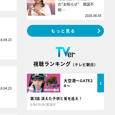
の“お知らせ” 原因不
明…
2026.08.05
もっと見る
18.04.23
視聴ランキング
（テレビ朝日）
大空港～GATE2
1
4～
18.04.23
第3話 消えた子供と兎を追え！
8月6日(木)放送分