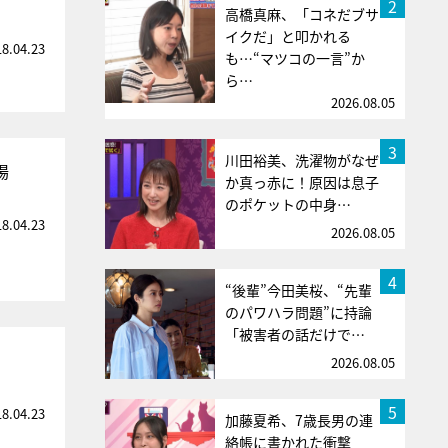
2
高橋真麻、「コネだブサ
イクだ」と叩かれる
18.04.23
も…“マツコの一言”か
ら…
2026.08.05
3
川田裕美、洗濯物がなぜ
場
か真っ赤に！原因は息子
のポケットの中身…
18.04.23
2026.08.05
4
“後輩”今田美桜、“先輩
のパワハラ問題”に持論
「被害者の話だけで…
2026.08.05
5
18.04.23
加藤夏希、7歳長男の連
絡帳に書かれた衝撃