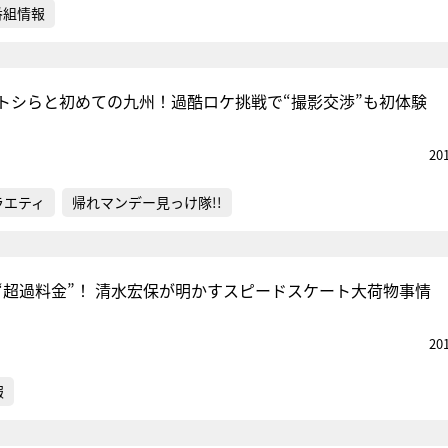
番組情報
トシらと初めての九州！過酷ロケ挑戦で“撮影交渉”も初体験
20
ラエティ
帰れマンデー見っけ隊!!
“超過料金”！ 清水宏保が明かすスピードスケート大荷物事情
20
報