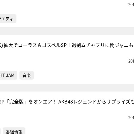
20
ラエティ
3分拡大でコーラス＆ゴスペルSP！過剰ムチャブリに関ジャニも
20
HT-JAM
音楽
P「完全版」をオンエア！ AKB48レジェンドからサプライズ
20
番組情報