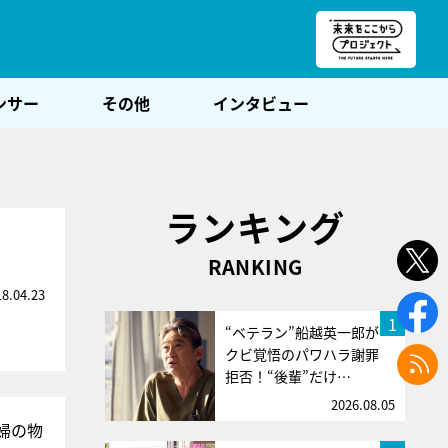
朝POST
ンサー
その他
インタビュー
ランキング
RANKING
18.04.23
1
“ベテラン”船越英一郎が
クビ覚悟のパワハラ謝罪
拒否！“後輩”だけ…
2026.08.05
婦の物