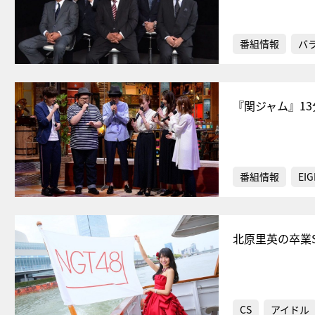
番組情報
バ
『関ジャム』1
番組情報
EIG
北原里英の卒業S
CS
アイドル