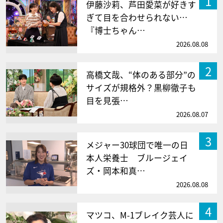
1
伊藤沙莉、芦田愛菜が好きす
ぎて目を合わせられない…
『博士ちゃん…
2026.08.08
2
高橋文哉、“体のある部分”の
サイズが規格外？黒柳徹子も
目を見張…
2026.08.07
3
メジャー30球団で唯一の日
本人栄養士 ブルージェイ
ズ・岡本和真…
2026.08.08
4
マツコ、M-1ブレイク芸人に