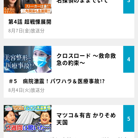
3
第4話 超戦慄展開
8月7日(金)放送分
クロスロード ～救命救
4
急の約束～
＃5 病院激震！パワハラ＆医療事故!?
8月4日(火)放送分
マツコ＆有吉 かりそめ
5
天国