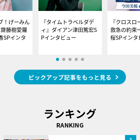
ブ！げーみん
『タイムトラベルダデ
『クロスロー
E齋藤樹愛羅
ィ』ダイアン津田篤宏S
救急の約束
香SPインタ
Pインタビュー
桜SPイ
ピックアップ記事をもっと見る
ランキング
RANKING