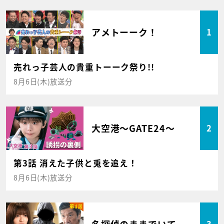
アメトーーク！
1
売れっ子芸人の貴重トーーク祭り!!
8月6日(木)放送分
大空港～GATE24～
2
第3話 消えた子供と兎を追え！
8月6日(木)放送分
名探偵のままでいて