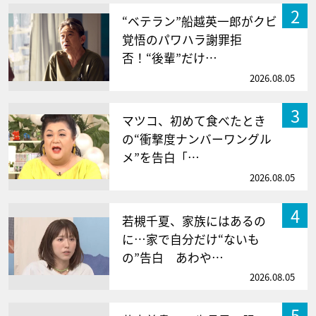
2
“ベテラン”船越英一郎がクビ
覚悟のパワハラ謝罪拒
否！“後輩”だけ…
2026.08.05
3
マツコ、初めて食べたとき
の“衝撃度ナンバーワングル
メ”を告白「…
2026.08.05
4
若槻千夏、家族にはあるの
に…家で自分だけ“ないも
の”告白 あわや…
2026.08.05
5