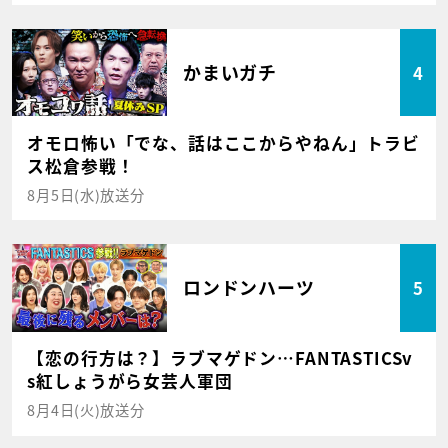
かまいガチ
4
オモロ怖い「でな、話はここからやねん」トラビ
ス松倉参戦！
8月5日(水)放送分
ロンドンハーツ
5
【恋の行方は？】ラブマゲドン…FANTASTICSv
s紅しょうがら女芸人軍団
8月4日(火)放送分