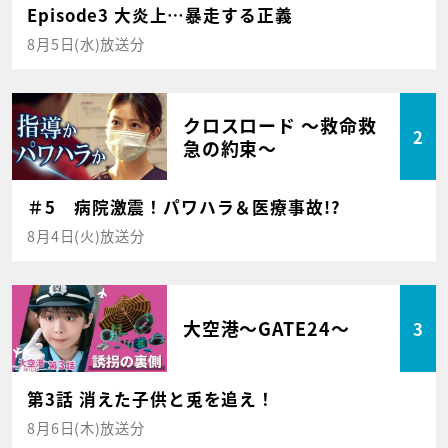
Episode3 大炎上…暴走する正義
8月5日(水)放送分
クロスロード ～救命救
2
急の約束～
＃5 病院激震！パワハラ＆医療事故!?
8月4日(火)放送分
大空港～GATE24～
3
第3話 消えた子供と兎を追え！
8月6日(木)放送分