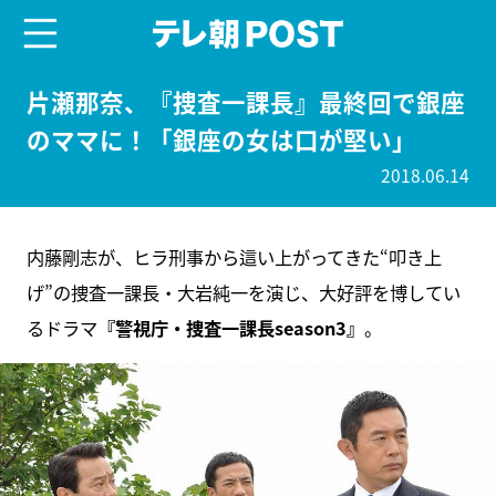
menu
テレ朝POST
片瀬那奈、『捜査一課長』最終回で銀座
のママに！「銀座の女は口が堅い」
2018.06.14
内藤剛志が、ヒラ刑事から這い上がってきた“叩き上
げ”の捜査一課長・大岩純一を演じ、大好評を博してい
るドラマ
『警視庁・捜査一課長season3』
。