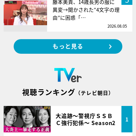
藤本美貴、14歳長男の服に
異変→聞かされた“4文字の理
由”に困惑「…
2026.08.05
もっと見る
視聴ランキング
（テレビ朝日）
大追跡～警視庁ＳＳＢ
1
Ｃ強行犯係～ Season2