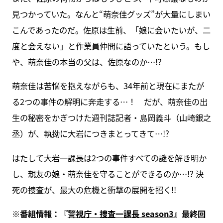
見つかっていた。なんと“萌奈佳グッズ”が大量にしまい
こんであったのだ。佐原は生前、「娘に会いたいが、二
度と会えない」と作業員仲間に語っていたという。もし
や、萌奈佳の本当の父は、佐原なのか…!?
萌奈佳は苦悩を抱えながらも、34年前と現在にまたが
る2つの事件の解明に奔走する…！ だが、萌奈佳の出
生の秘密をかぎつけた週刊誌記者・島岡義斗（山崎銀之
丞）が、執拗に大岩につきまとってきて…!?
はたして大岩一課長は2つの事件すべての謎を解き明か
し、親友の娘・萌奈佳を守ることができるのか…!? 決
死の捜査が、最大の危機と衝撃の展開を招く!!
※番組情報：『
警視庁・捜査一課長 season3
』最終回