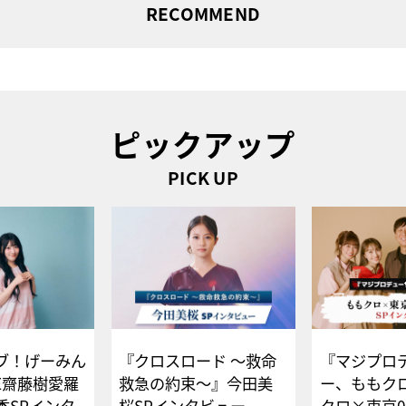
RECOMMEND
ピックアップ
PICK UP
ブ！げーみん
『クロスロード ～救命
『マジプロ
E齋藤樹愛羅
救急の約束～』今田美
ー、ももク
香SPインタ
桜SPインタビュー
クロ×東京0