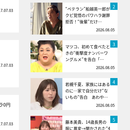
2
“ベテラン”船越英一郎が
17.07.03
クビ覚悟のパワハラ謝罪
拒否！“後輩”だけ…
2026.08.05
3
マツコ、初めて食べたと
きの“衝撃度ナンバーワ
ングルメ”を告白「…
17.07.03
2026.08.05
4
若槻千夏、家族にはある
のに…家で自分だけ“な
いもの”告白 あわや…
ラ0円
2026.08.05
5
藤本美貴、14歳長男の
17.07.03
服に異変→聞かされた“4