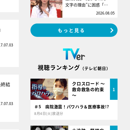
文字の理由”に困惑「…
2026.08.05
」
もっと見る
17.07.03
視聴ランキング
（テレビ朝日）
クロスロード ～
最終結
救命救急の約束
1
～
17.07.03
＃5 病院激震！パワハラ＆医療事故!?
8月4日(火)放送分