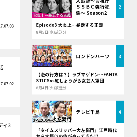
大追跡～警視庁
ＳＳＢＣ強行犯
2
係～ Season2
Episode3 大炎上…暴走する正義
17.07.03
8月5日(水)放送分
ロンドンハーツ
3
話
【恋の行方は？】ラブマゲドン…FANTA
STICSvs紅しょうがら女芸人軍団
17.07.02
8月4日(火)放送分
テレビ千鳥
4
デイ3
「タイムスリッパー大左衛門」江戸時代
から大悟似の侍がやってきた!?