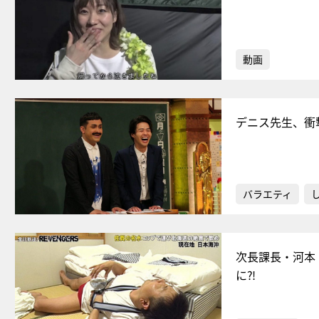
動画
デニス先生、衝
バラエティ
次長課長・河本
に⁈