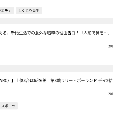
ラエティ
しくじり先生
ぇる、新婚生活での意外な喧嘩の理由告白！「人前で鼻を…」
20
RC）】上位3台は6秒6差 第8戦ラリー・ポーランド デイ2結
20
ースポーツ