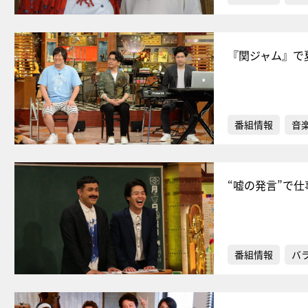
『関ジャム』で
番組情報
音
“嘘の発言”で
番組情報
バ