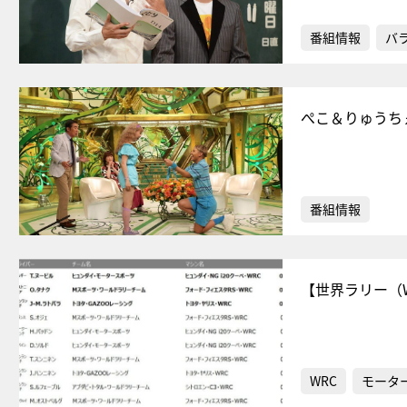
番組情報
バ
ぺこ＆りゅうち
番組情報
【世界ラリー（W
WRC
モータ