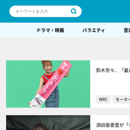
ドラマ・映画
バラエティ
音
鈴木奈々、「最
WRC
モータ
須田亜香里が「