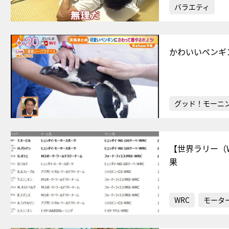
バラエティ
かわいいペンギ
グッド！モーニ
【世界ラリー（
果
WRC
モータ