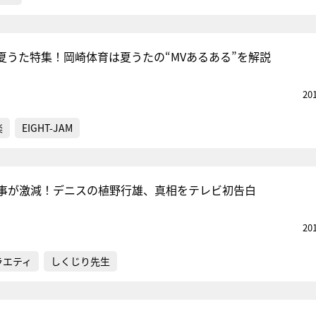
夏うた特集！岡崎体育は夏うたの“MVあるある”を解説
20
楽
EIGHT-JAM
仕事が激減！デニスの植野行雄、真相をテレビ初告白
20
ラエティ
しくじり先生