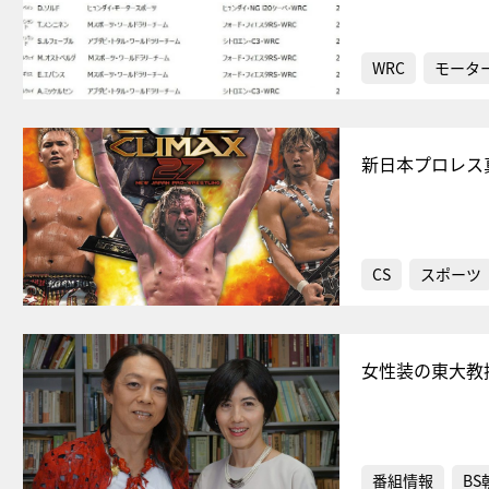
WRC
モータ
新日本プロレス真
CS
スポーツ
女性装の東大教
番組情報
BS