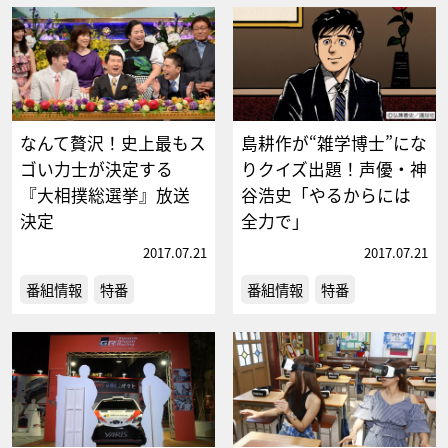
なんて贅沢！史上最もス
島耕作が“雑学博士”にな
ゴい力士が決定する
りクイズ出題！声優・神
『大相撲総選挙』放送
谷浩史「やるからには
決定
全力で」
2017.07.21
2017.07.21
番組情報
特番
番組情報
特番