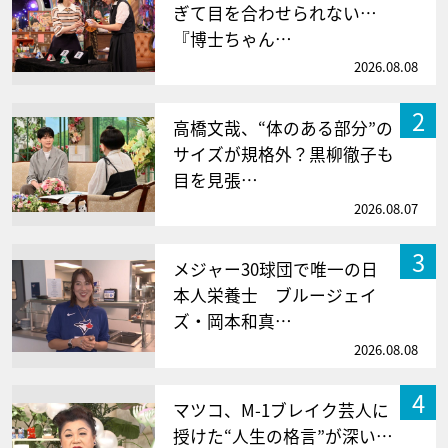
ぎて目を合わせられない…
『博士ちゃん…
2026.08.08
2
高橋文哉、“体のある部分”の
サイズが規格外？黒柳徹子も
目を見張…
2026.08.07
3
メジャー30球団で唯一の日
本人栄養士 ブルージェイ
ズ・岡本和真…
2026.08.08
4
マツコ、M-1ブレイク芸人に
授けた“人生の格言”が深い…