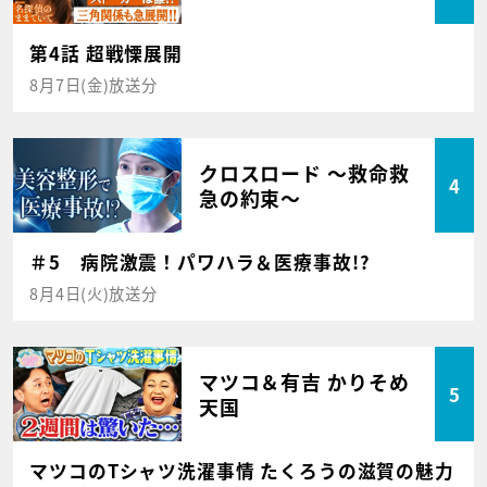
第4話 超戦慄展開
8月7日(金)放送分
クロスロード ～救命救
4
急の約束～
＃5 病院激震！パワハラ＆医療事故!?
8月4日(火)放送分
マツコ＆有吉 かりそめ
5
天国
マツコのTシャツ洗濯事情 たくろうの滋賀の魅力