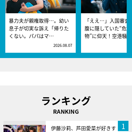
暴力夫が親権取得…。幼い
「ええ…」入国審査
息子が切実な訴え「帰りた
腹に隠していた“危険
くない。パパはマ…
物”に仰天！空港騒
2026.08.07
2
ランキング
RANKING
1
伊藤沙莉、芦田愛菜が好きす