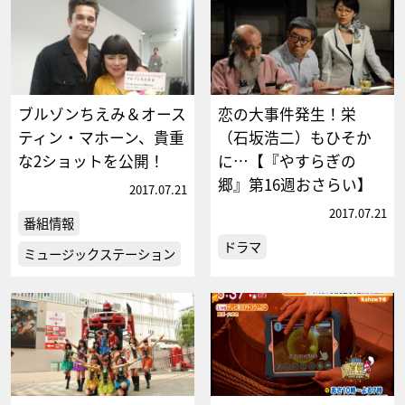
ブルゾンちえみ＆オース
恋の大事件発生！栄
ティン・マホーン、貴重
（石坂浩二）もひそか
な2ショットを公開！
に…【『やすらぎの
郷』第16週おさらい】
2017.07.21
2017.07.21
番組情報
ドラマ
ミュージックステーション