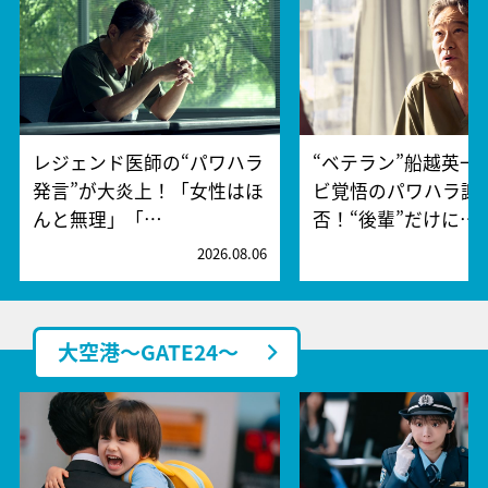
レジェンド医師の“パワハラ
“ベテラン”船越英一
発言”が大炎上！「女性はほ
ビ覚悟のパワハラ謝
んと無理」「…
否！“後輩”だけに…
2026.08.06
2
大空港～GATE24～