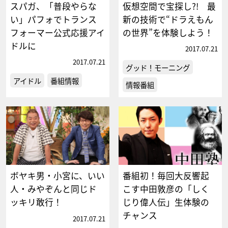
スパガ、「普段やらな
仮想空間で宝探し?! 最
い」パフォでトランス
新の技術で“ドラえもん
フォーマー公式応援アイ
の世界”を体験しよう！
ドルに
2017.07.21
2017.07.21
グッド！モーニング
アイドル
番組情報
情報番組
ボヤキ男・小宮に、いい
番組初！毎回大反響起
人・みやぞんと同じド
こす中田敦彦の「しく
ッキリ敢行！
じり偉人伝」生体験の
チャンス
2017.07.21