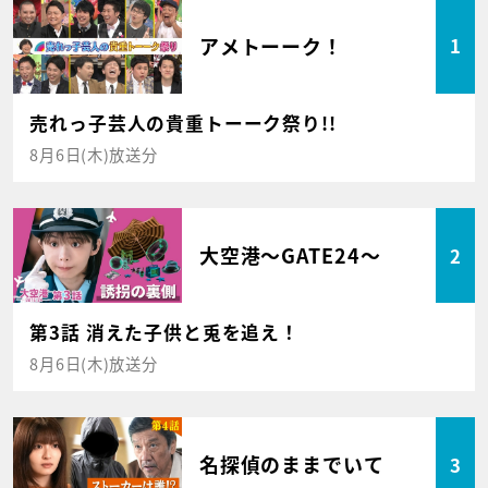
アメトーーク！
1
売れっ子芸人の貴重トーーク祭り!!
8月6日(木)放送分
大空港～GATE24～
2
第3話 消えた子供と兎を追え！
8月6日(木)放送分
名探偵のままでいて
3