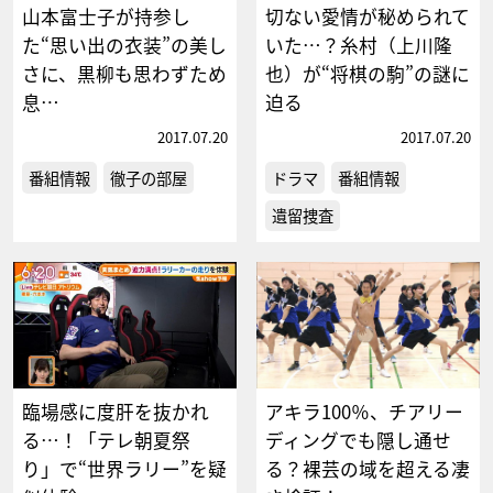
山本富士子が持参し
切ない愛情が秘められて
た“思い出の衣装”の美し
いた…？糸村（上川隆
さに、黒柳も思わずため
也）が“将棋の駒”の謎に
息…
迫る
2017.07.20
2017.07.20
番組情報
徹子の部屋
ドラマ
番組情報
遺留捜査
臨場感に度肝を抜かれ
アキラ100％、チアリー
る…！「テレ朝夏祭
ディングでも隠し通せ
り」で“世界ラリー”を疑
る？裸芸の域を超える凄