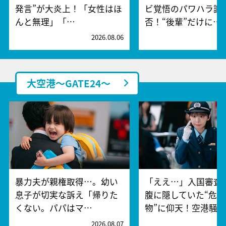
発言”が大炎上！「女性はほ
ビ覚悟のパワハラ謝
んと無理」「…
否！“後輩”だけに…
2026.08.06
2
大空港～GATE24～
暴力夫が親権取得…。幼い
「ええ…」入国審査
息子が切実な訴え「帰りた
腹に隠していた“危険
くない。パパはマ…
物”に仰天！空港騒
2026.08.07
2