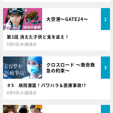
大空港～GATE24～
2
第3話 消えた子供と兎を追え！
8月6日(木)放送分
クロスロード ～救命救
3
急の約束～
＃5 病院激震！パワハラ＆医療事故!?
8月4日(火)放送分