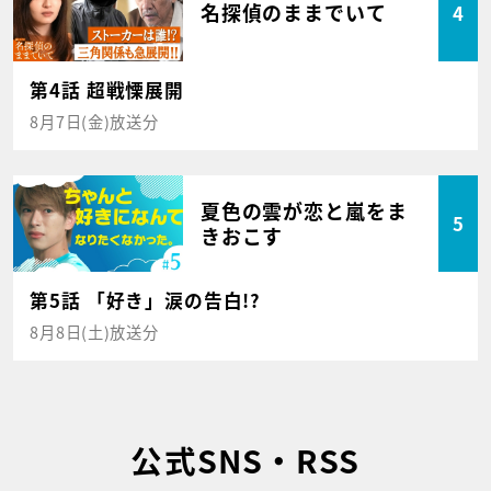
名探偵のままでいて
4
第4話 超戦慄展開
8月7日(金)放送分
夏色の雲が恋と嵐をま
5
きおこす
第5話 「好き」涙の告白!?
8月8日(土)放送分
公式SNS・RSS