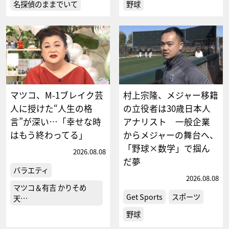
名探偵のままでいて
野球
マツコ、M-1ブレイク芸
村上宗隆、メジャー移籍
人に授けた“人生の格
の立役者は30歳日本人
言”が深い…「幸せな時
アナリスト 一般企業
はもう終わってる」
からメジャーの舞台へ、
「野球×数学」で掴ん
2026.08.08
だ夢
バラエティ
2026.08.08
マツコ＆有吉 かりそめ
Get Sports
スポーツ
天…
野球