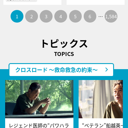
1
2
3
4
5
6
…
1,584
トピックス
TOPICS
クロスロード ～救命救急の約束～
レジェンド医師の“パワハラ
“ベテラン”船越英一