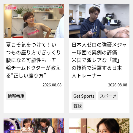
夏こそ気をつけて！い
日本人ゼロの強豪メジャ
つもの座り方でぎっくり
ー球団で異例の評価
腰になる可能性も…五
米国で激レアな「鍼」
輪チームドクターが教え
の技術で活躍する日本
る“正しい座り方”
人トレーナー
2026.08.08
2026.08.08
情報番組
Get Sports
スポーツ
野球