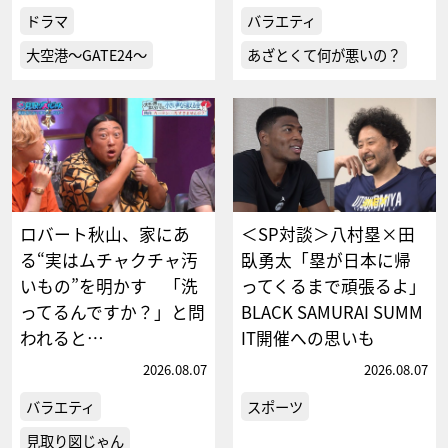
ドラマ
バラエティ
大空港～GATE24～
あざとくて何が悪いの？
ロバート秋山、家にあ
＜SP対談＞八村塁×田
る“実はムチャクチャ汚
臥勇太「塁が日本に帰
いもの”を明かす 「洗
ってくるまで頑張るよ」
ってるんですか？」と問
BLACK SAMURAI SUMM
われると…
IT開催への思いも
2026.08.07
2026.08.07
バラエティ
スポーツ
見取り図じゃん