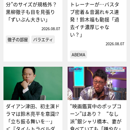
分”のサイズが規格外？
トレーナーが…バスタ
黒柳徹子も目を見張り
ブ密着＆音漏れキス連
「ずいぶん大きい」
発！鈴木福も動揺「過
去イチ濃厚じゃな
2026.08.07
い？」
徹子の部屋
バラエティ
2026.08.07
ABEMA
ダイアン津田、初主演ド
“映画鑑賞中のポップコ
ラマは鈴木亮平を意識!?
ーン”はあり？ “なし
「立ち振る舞いを…」
派”銀シャリ橋本、妻が
＜『タイムトラベルダ
食べていても「嫌やな」