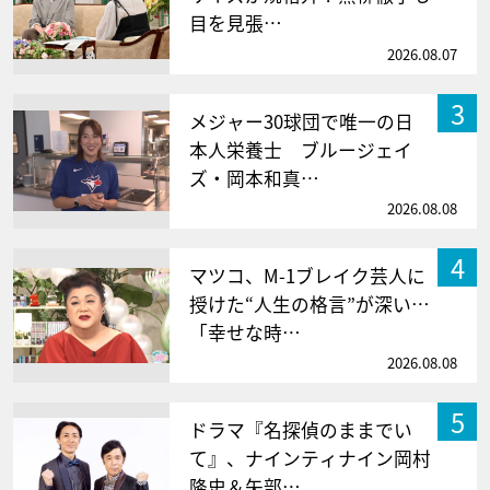
目を見張…
2026.08.07
3
メジャー30球団で唯一の日
本人栄養士 ブルージェイ
ズ・岡本和真…
2026.08.08
4
マツコ、M-1ブレイク芸人に
授けた“人生の格言”が深い…
「幸せな時…
2026.08.08
5
ドラマ『名探偵のままでい
て』、ナインティナイン岡村
隆史＆矢部…