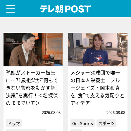
menu
テレ朝POST
孫娘がストーカー被害
メジャー30球団で唯一
に…71歳祖父が“何もで
の日本人栄養士 ブル
きない警察を動かす解
ージェイズ・岡本和真
決策”を実行！＜名探偵
を“食”で支える気配りと
のままでいて＞
アイデア
2026.08.08
2026.08.08
ドラマ
Get Sports
スポーツ