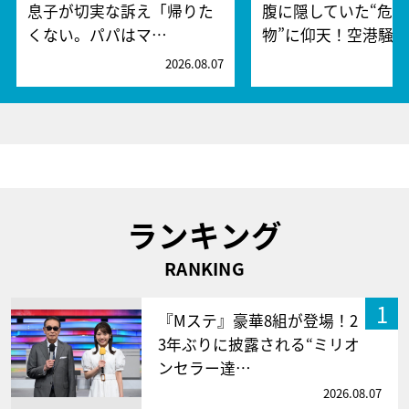
息子が切実な訴え「帰りた
腹に隠していた“危険
くない。パパはマ…
物”に仰天！空港騒
2026.08.07
2
ランキング
RANKING
1
『Mステ』豪華8組が登場！2
3年ぶりに披露される“ミリオ
ンセラー達…
2026.08.07