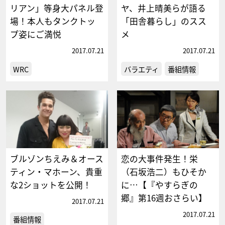
リアン」等身大パネル登
ヤ、井上晴美らが語る
場！本人もタンクトッ
「田舎暮らし」のスス
プ姿にご満悦
メ
2017.07.21
2017.07.21
WRC
バラエティ
番組情報
ブルゾンちえみ＆オース
恋の大事件発生！栄
ティン・マホーン、貴重
（石坂浩二）もひそか
な2ショットを公開！
に…【『やすらぎの
郷』第16週おさらい】
2017.07.21
2017.07.21
番組情報