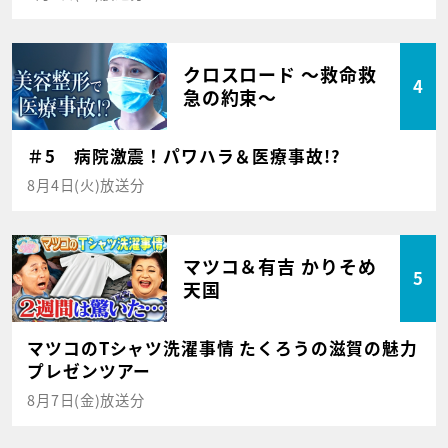
クロスロード ～救命救
4
急の約束～
＃5 病院激震！パワハラ＆医療事故!?
8月4日(火)放送分
マツコ＆有吉 かりそめ
5
天国
マツコのTシャツ洗濯事情 たくろうの滋賀の魅力
プレゼンツアー
8月7日(金)放送分