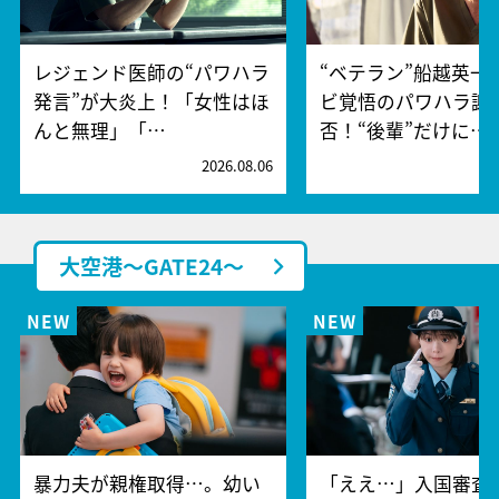
レジェンド医師の“パワハラ
“ベテラン”船越英一
発言”が大炎上！「女性はほ
ビ覚悟のパワハラ謝
んと無理」「…
否！“後輩”だけに…
2026.08.06
2
大空港～GATE24～
暴力夫が親権取得…。幼い
「ええ…」入国審査