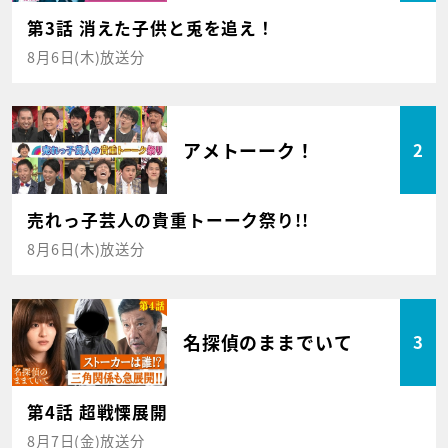
第3話 消えた子供と兎を追え！
8月6日(木)放送分
アメトーーク！
2
売れっ子芸人の貴重トーーク祭り!!
8月6日(木)放送分
名探偵のままでいて
3
第4話 超戦慄展開
8月7日(金)放送分