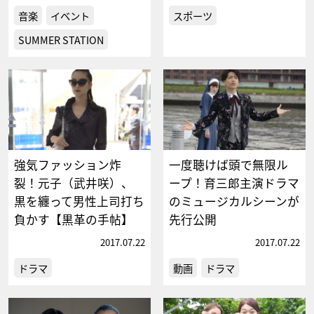
音楽
イベント
スポーツ
SUMMER STATION
強気ファッション炸
一度聴けば頭で無限ル
裂！元子（武井咲）、
ープ！育三郎主演ドラマ
黒を纏って男性上司打ち
のミュージカルシーンが
負かす【黒革の手帖】
先行公開
2017.07.22
2017.07.22
ドラマ
動画
ドラマ