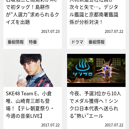
で初タッグ！島耕作
次々と矢で…。デジタ
が“人選力”求められるク
ル鑑識と京都南署鑑識
イズを出題
係が分析対決！
2017.07.23
2017.07.22
番組情報
特番
ドラマ
番組情報
SKE48 Team E、小倉
今夜、予選3位から10人
唯、山崎育三郎も登
でメダル獲得へ！シン
場！【テレ朝夏祭り・
クロ日本代表へ送られ
今週の音楽LIVE】
る“熱い”エール
2017.07.22
2017.07.22