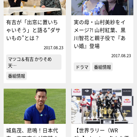
有吉が「出窓に置いち
実の母・山村美紗をイ
ゃいそう」と語る“ダサ
メージ?! 山村紅葉、黒
いもの”とは？
川智花と親子役で『あ
い婚』登場
2017.08.23
2017.08.23
マツコ＆有吉 かりそめ
天…
ドラマ
番組情報
番組情報
城島茂、悲鳴！日本代
【世界ラリー（WR