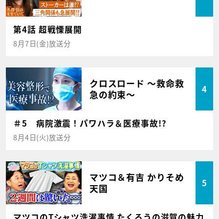
第4話 超戦慄展開
8月7日(金)放送分
クロスロード ～救命救
4
急の約束～
＃5 病院激震！パワハラ＆医療事故!?
8月4日(火)放送分
マツコ＆有吉 かりそめ
5
天国
マツコのTシャツ洗濯事情 たくろうの滋賀の魅力