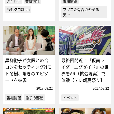
アイドル
番組情報
番組情報
ももクロChan
マツコ＆有吉 かりそめ
天…
黒柳徹子が女医との合
最終回間近！『仮面ラ
コンをセッティング?!モ
イダーエグゼイド』の世
ト冬樹、驚きのエピソ
界をAR（拡張現実）で
ードを披露
体験【テレ朝夏祭り】
2017.08.22
2017.08.22
番組情報
徹子の部屋
イベント