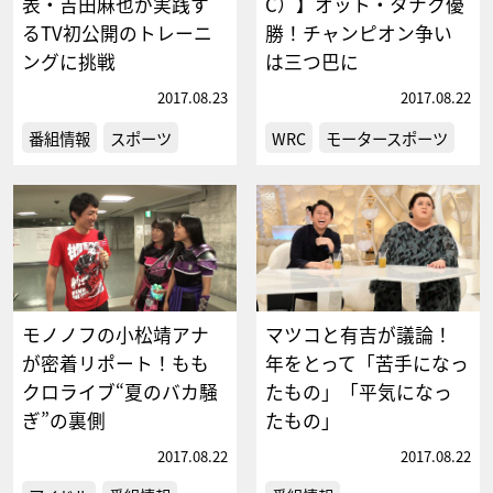
表・吉田麻也が実践す
C）】オット・タナク優
るTV初公開のトレーニ
勝！チャンピオン争い
ングに挑戦
は三つ巴に
2017.08.23
2017.08.22
番組情報
スポーツ
WRC
モータースポーツ
モノノフの小松靖アナ
マツコと有吉が議論！
が密着リポート！もも
年をとって「苦手になっ
クロライブ“夏のバカ騒
たもの」「平気になっ
ぎ”の裏側
たもの」
2017.08.22
2017.08.22