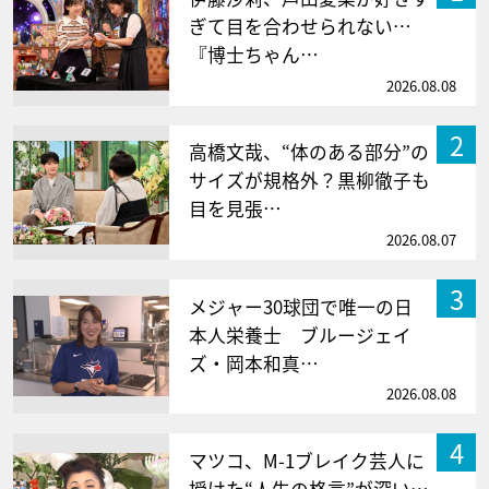
ぎて目を合わせられない…
『博士ちゃん…
2026.08.08
2
高橋文哉、“体のある部分”の
サイズが規格外？黒柳徹子も
目を見張…
2026.08.07
3
メジャー30球団で唯一の日
本人栄養士 ブルージェイ
ズ・岡本和真…
2026.08.08
4
マツコ、M-1ブレイク芸人に
授けた“人生の格言”が深い…