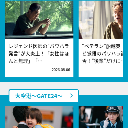
レジェンド医師の“パワハラ
“ベテラン”船越英一
発言”が大炎上！「女性はほ
ビ覚悟のパワハラ謝
んと無理」「…
否！“後輩”だけに…
2026.08.06
2
大空港～GATE24～