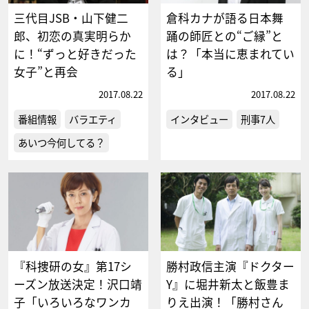
三代目JSB・山下健二
倉科カナが語る日本舞
郎、初恋の真実明らか
踊の師匠との“ご縁”と
に！“ずっと好きだった
は？「本当に恵まれてい
女子”と再会
る」
2017.08.22
2017.08.22
番組情報
バラエティ
インタビュー
刑事7人
あいつ今何してる？
『科捜研の女』第17シ
勝村政信主演『ドクター
ーズン放送決定！沢口靖
Y』に堀井新太と飯豊ま
子「いろいろなワンカ
りえ出演！「勝村さん