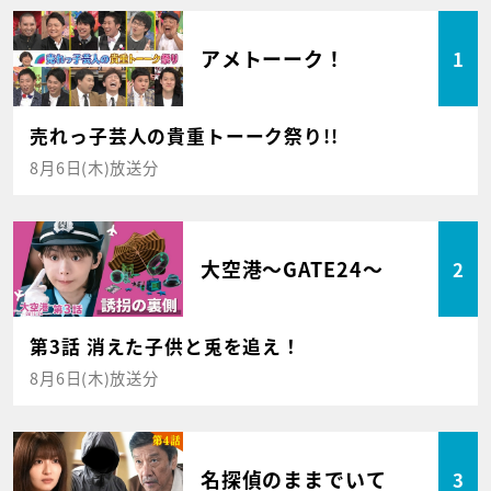
アメトーーク！
1
売れっ子芸人の貴重トーーク祭り!!
8月6日(木)放送分
大空港～GATE24～
2
第3話 消えた子供と兎を追え！
8月6日(木)放送分
名探偵のままでいて
3