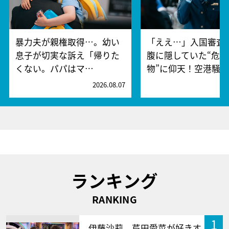
暴力夫が親権取得…。幼い
「ええ…」入国審査
息子が切実な訴え「帰りた
腹に隠していた“危険
くない。パパはマ…
物”に仰天！空港騒
2026.08.07
2
ランキング
RANKING
1
伊藤沙莉、芦田愛菜が好きす