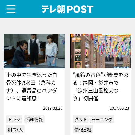
menu
テレ朝POST
土の中で生き返った白
“風鈴の音色”が晩夏を彩
骨死体?!水田（倉科カ
る！静岡・袋井市で
ナ）、遺留品のペンダ
「遠州三山風鈴まつ
ントに違和感
り」初開催
2017.08.23
2017.08.23
ドラマ
番組情報
グッド！モーニング
刑事7人
情報番組