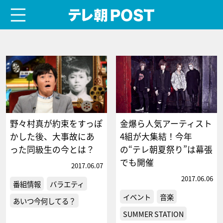
menu
テレ朝POST
野々村真が約束をすっぽ
金爆ら人気アーティスト
かした後、大事故にあ
4組が大集結！今年
った同級生の今とは？
の“テレ朝夏祭り”は幕張
でも開催
2017.06.07
2017.06.06
番組情報
バラエティ
イベント
音楽
あいつ今何してる？
SUMMER STATION