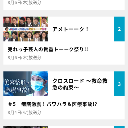
8月6日(木)放送分
アメトーーク！
2
売れっ子芸人の貴重トーーク祭り!!
8月6日(木)放送分
クロスロード ～救命救
3
急の約束～
＃5 病院激震！パワハラ＆医療事故!?
8月4日(火)放送分