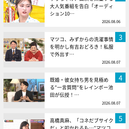
大人気番組を告白「オーディ
ション10…
2026.08.06
3
マツコ、みずからの洗濯事情
を明かし有吉おどろき！私服
で外出す…
2026.08.07
4
既婚・彼女持ち男を見極め
る“一言質問”をレインボー池
田が伝授！…
2026.08.07
5
高橋真麻、「コネだブサイク
だ」と叩かれるも…“マツコ