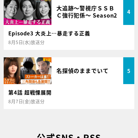
大追跡～警視庁ＳＳＢ
4
Ｃ強行犯係～ Season2
Episode3 大炎上…暴走する正義
8月5日(水)放送分
名探偵のままでいて
5
第4話 超戦慄展開
8月7日(金)放送分
公式SNS・RSS