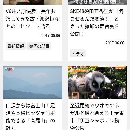
V6井ノ原快彦、長年共
SKE48須田亜香里が「何
演してきた故・渡瀬恒彦
させるんだ変態！」と
とのエピソード語る
思った撮影の舞台裏を
公開！
2017.06.06
2017.06.06
番組情報
徹子の部屋
ドラマ
山頂からは富士山！足
至近距離でワオキツネ
湯や本格ピッツァも堪
ザルと触れ合える！伊東
能できる「高尾山」の
市「伊豆シャボテン動
魅力
物公園」