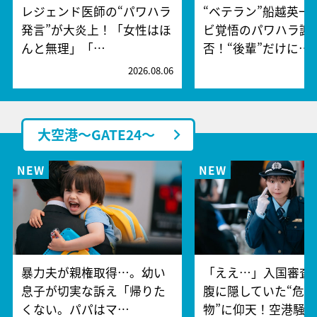
レジェンド医師の“パワハラ
“ベテラン”船越英一
発言”が大炎上！「女性はほ
ビ覚悟のパワハラ謝
んと無理」「…
否！“後輩”だけに…
2026.08.06
2
大空港～GATE24～
暴力夫が親権取得…。幼い
「ええ…」入国審査
息子が切実な訴え「帰りた
腹に隠していた“危険
くない。パパはマ…
物”に仰天！空港騒