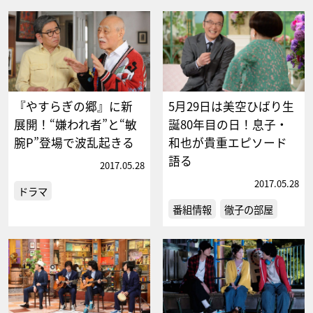
『やすらぎの郷』に新
5月29日は美空ひばり生
展開！“嫌われ者”と“敏
誕80年目の日！息子・
腕P”登場で波乱起きる
和也が貴重エピソード
語る
2017.05.28
2017.05.28
ドラマ
番組情報
徹子の部屋