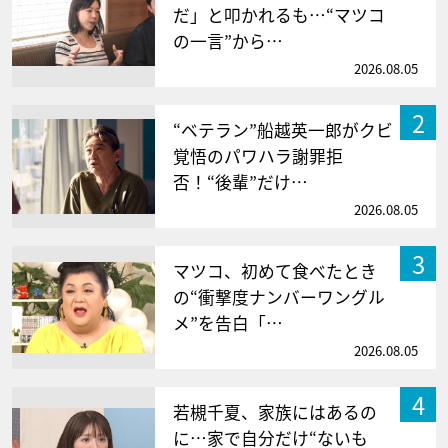
だ」と叩かれるも…“マツコ
の一言”から…
2026.08.05
2
“ベテラン”船越英一郎がクビ
覚悟のパワハラ謝罪拒
否！“後輩”だけ…
2026.08.05
3
マツコ、初めて食べたとき
の“衝撃度ナンバーワングル
メ”を告白「…
2026.08.05
4
若槻千夏、家族にはあるの
に…家で自分だけ“ないも