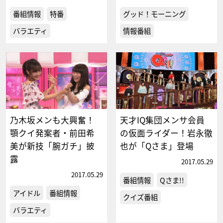
番組情報
特番
グッド！モーニング
バラエティ
情報番組
乃木坂メンも大興奮！
天才IQ集団メンサ会員
顎クイ発案者・前田希
の仮面ライダー！岩永徹
美が新技「腕ガチ」披
也が「Qさま」登場
露
2017.05.29
2017.05.29
番組情報
Qさま!!
アイドル
番組情報
クイズ番組
バラエティ