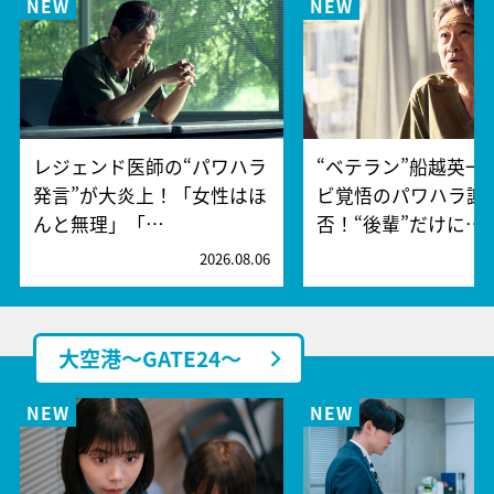
レジェンド医師の“パワハラ
“ベテラン”船越英一
発言”が大炎上！「女性はほ
ビ覚悟のパワハラ謝
んと無理」「…
否！“後輩”だけに…
2026.08.06
2
大空港～GATE24～