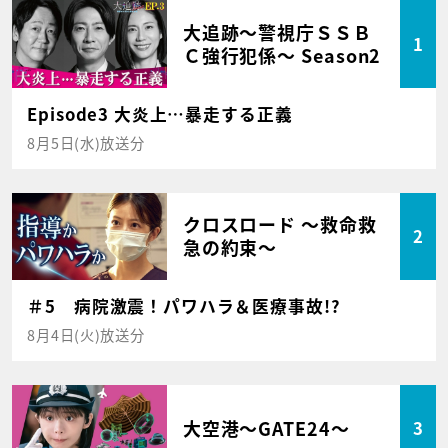
大追跡～警視庁ＳＳＢ
1
Ｃ強行犯係～ Season2
Episode3 大炎上…暴走する正義
8月5日(水)放送分
クロスロード ～救命救
2
急の約束～
＃5 病院激震！パワハラ＆医療事故!?
8月4日(火)放送分
大空港～GATE24～
3