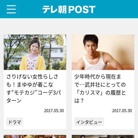
menu
テレ朝POST
さりげない女性らしさ
少年時代から現在ま
も！まゆゆが着こな
で…武井壮にとっての
す“モテカジ”コーデ3パ
「カリスマ」の履歴と
ターン
は？
2017.05.30
2017.05.30
ドラマ
インタビュー