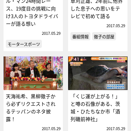
ル・マン24時間レー
草刈正雄、2年前に他界
ス、19度目の挑戦に向
した息子への思いをテ
け3人のトヨタドライバ
レビで初めて語る
ーが語る想い
2017.05.29
2017.05.29
番組情報
徹子の部屋
モータースポーツ
天海祐希、黒柳徹子か
「くじ運が上がる！」
ら必ずリクエストされ
と噂の石像がある、茨
るテッパンのネタ披
城・ひたちなか市「酒
露！
列磯前神社」
2017.05.29
2017.05.29