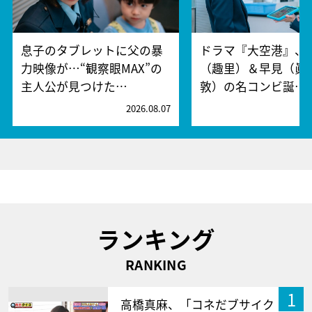
息子のタブレットに父の暴
ドラマ『大空港』、
力映像が…“観察眼MAX”の
（趣里）＆早見（眞
主人公が見つけた…
敦）の名コンビ誕…
2026.08.07
2
ランキング
RANKING
1
高橋真麻、「コネだブサイク