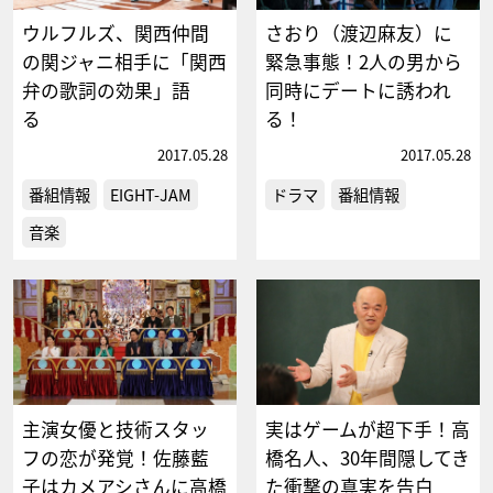
ウルフルズ、関西仲間
さおり（渡辺麻友）に
の関ジャニ相手に「関西
緊急事態！2人の男から
弁の歌詞の効果」語
同時にデートに誘われ
る
る！
2017.05.28
2017.05.28
番組情報
EIGHT-JAM
ドラマ
番組情報
音楽
主演女優と技術スタッ
実はゲームが超下手！高
フの恋が発覚！佐藤藍
橋名人、30年間隠してき
子はカメアシさんに高橋
た衝撃の真実を告白