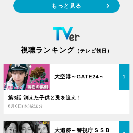
もっと見る
視聴ランキング
（テレビ朝日）
大空港～GATE24～
1
第3話 消えた子供と兎を追え！
8月6日(木)放送分
大追跡～警視庁ＳＳＢ