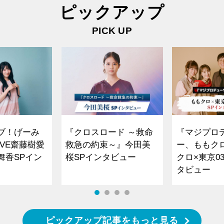
ピックアップ
PICK UP
ブ！げーみ
『クロスロード ～救命
『マジプロ
VE齋藤樹愛
救急の約束～』今田美
ー、ももク
舞香SPイン
桜SPインタビュー
クロ×東京0
タビュー
ピックアップ記事をもっと見る