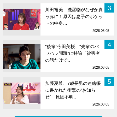
3
川田裕美、洗濯物がなぜか真
っ赤に！原因は息子のポケッ
トの中身…
2026.08.05
4
“後輩”今田美桜、“先輩のパ
ワハラ問題”に持論「被害者
の話だけで…
2026.08.05
5
加藤夏希、7歳長男の連絡帳
に書かれた衝撃の“お知ら
せ” 原因不明…
2026.08.05