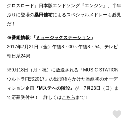
クロスロード』日本版エンドソング『エンジン』、半年
ぶりに登場の
桑田佳祐
によるスペシャルメドレーも必見
だ！
※番組情報:『
ミュージックステーション
』
2017年7月21日（金）午後8：00～午後8：54、テレビ
朝日系24局
※9月18日（月・祝）に放送される『MUSIC STATION
ウルトラFES2017』の出演権をかけた番組初のオーデ
ィション企画
『Mステへの階段』
が、7月23日（日）ま
で応募受付中！ 詳しくは
こちら
まで！
ス