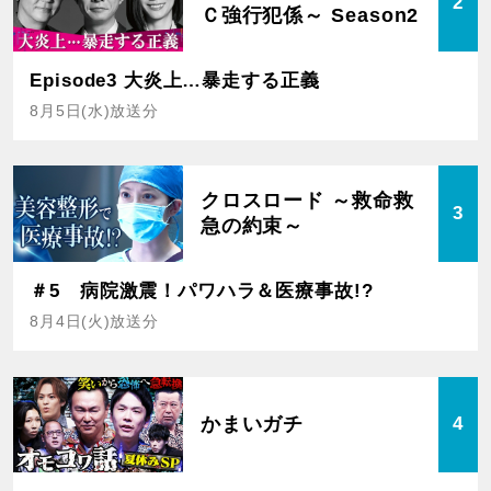
2
Ｃ強行犯係～ Season2
Episode3 大炎上…暴走する正義
8月5日(水)放送分
クロスロード ～救命救
3
急の約束～
＃5 病院激震！パワハラ＆医療事故!?
8月4日(火)放送分
かまいガチ
4