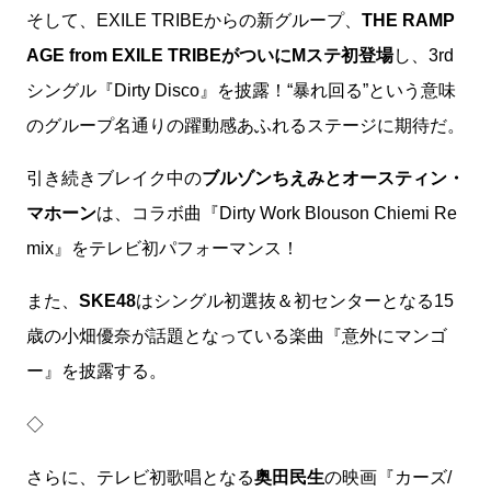
そして、EXILE TRIBEからの新グループ、
THE RAMP
AGE from EXILE TRIBEがついにMステ初登場
し、3rd
シングル『Dirty Disco』を披露！“暴れ回る”という意味
のグループ名通りの躍動感あふれるステージに期待だ。
引き続きブレイク中の
ブルゾンちえみとオースティン・
マホーン
は、コラボ曲『Dirty Work Blouson Chiemi Re
mix』をテレビ初パフォーマンス！
また、
SKE48
はシングル初選抜＆初センターとなる15
歳の小畑優奈が話題となっている楽曲『意外にマンゴ
ー』を披露する。
◇
さらに、テレビ初歌唱となる
奥田民生
の映画『カーズ/