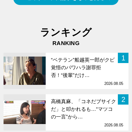
ランキング
RANKING
1
“ベテラン”船越英一郎がクビ
覚悟のパワハラ謝罪拒
否！“後輩”だけ…
2026.08.05
2
高橋真麻、「コネだブサイク
だ」と叩かれるも…“マツコ
の一言”から…
2026.08.05