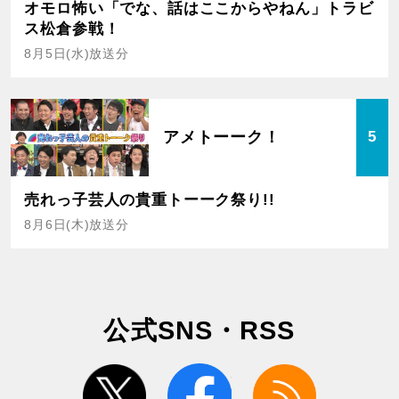
オモロ怖い「でな、話はここからやねん」トラビ
ス松倉参戦！
8月5日(水)放送分
アメトーーク！
5
売れっ子芸人の貴重トーーク祭り!!
8月6日(木)放送分
公式SNS・RSS
twitter
facebook
rss