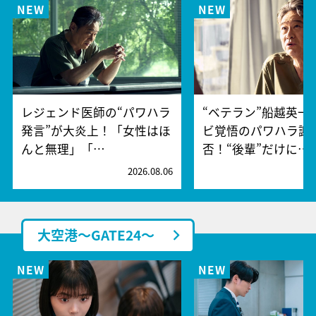
レジェンド医師の“パワハラ
“ベテラン”船越英一
発言”が大炎上！「女性はほ
ビ覚悟のパワハラ謝
んと無理」「…
否！“後輩”だけに…
2026.08.06
2
大空港～GATE24～