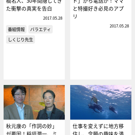
橋名人、30年間隠してき
ド」から電話が！ママ
た衝撃の真実を告白
と特撮好き必見のアプ
リ
2017.05.28
2017.05.28
番組情報
バラエティ
しくじり先生
秋元康の「作詞の妙」
仕事を変えずに地方移
が要因！稲垣潤一、ミ
住し、念願の趣味を満