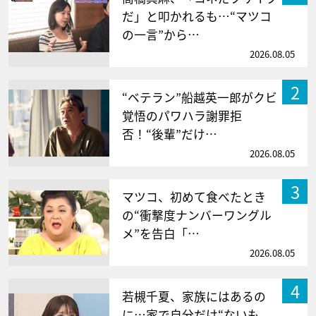
だ」と叩かれるも…“マツコ
の一言”から…
2026.08.05
2
“ベテラン”船越英一郎がクビ
覚悟のパワハラ謝罪拒
否！“後輩”だけ…
2026.08.05
3
マツコ、初めて食べたとき
の“衝撃度ナンバーワングル
メ”を告白「…
2026.08.05
4
若槻千夏、家族にはあるの
に…家で自分だけ“ないも