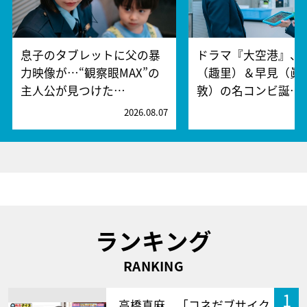
息子のタブレットに父の暴
ドラマ『大空港』、
力映像が…“観察眼MAX”の
（趣里）＆早見（眞
主人公が見つけた…
敦）の名コンビ誕…
2026.08.07
2
ランキング
RANKING
1
高橋真麻、「コネだブサイク