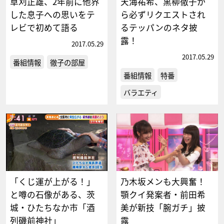
草刈正雄、2年前に他界
天海祐希、黒柳徹子か
した息子への思いをテ
ら必ずリクエストされ
レビで初めて語る
るテッパンのネタ披
露！
2017.05.29
2017.05.29
番組情報
徹子の部屋
番組情報
特番
バラエティ
「くじ運が上がる！」
乃木坂メンも大興奮！
と噂の石像がある、茨
顎クイ発案者・前田希
城・ひたちなか市「酒
美が新技「腕ガチ」披
列磯前神社」
露