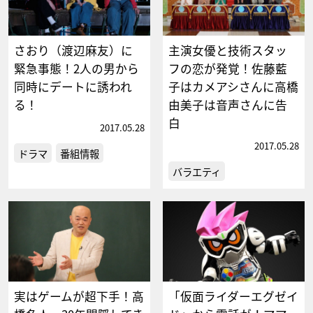
さおり（渡辺麻友）に
主演女優と技術スタッ
緊急事態！2人の男から
フの恋が発覚！佐藤藍
同時にデートに誘われ
子はカメアシさんに高橋
る！
由美子は音声さんに告
白
2017.05.28
2017.05.28
ドラマ
番組情報
バラエティ
実はゲームが超下手！高
「仮面ライダーエグゼイ