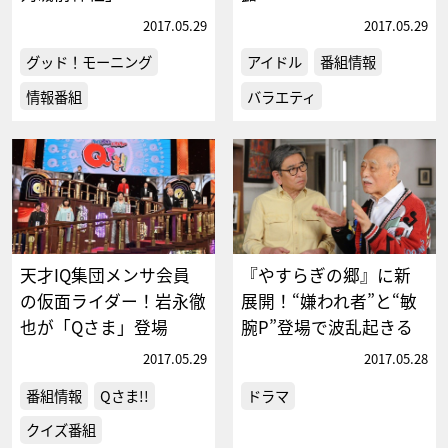
2017.05.29
2017.05.29
グッド！モーニング
アイドル
番組情報
情報番組
バラエティ
天才IQ集団メンサ会員
『やすらぎの郷』に新
の仮面ライダー！岩永徹
展開！“嫌われ者”と“敏
也が「Qさま」登場
腕P”登場で波乱起きる
2017.05.29
2017.05.28
番組情報
Qさま!!
ドラマ
クイズ番組