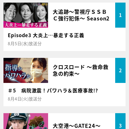
大追跡～警視庁ＳＳＢ
1
Ｃ強行犯係～ Season2
Episode3 大炎上…暴走する正義
8月5日(水)放送分
クロスロード ～救命救
2
急の約束～
＃5 病院激震！パワハラ＆医療事故!?
8月4日(火)放送分
大空港～GATE24～
3