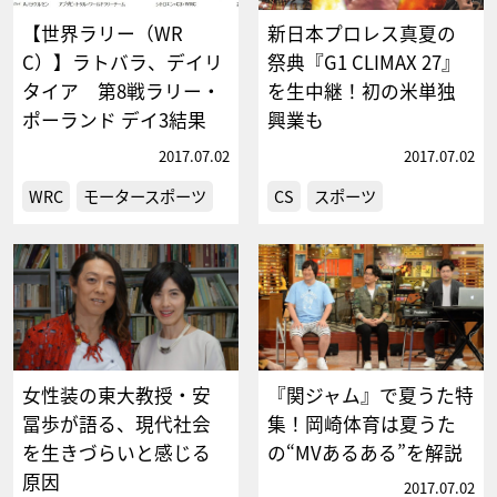
【世界ラリー（WR
新日本プロレス真夏の
C）】ラトバラ、デイリ
祭典『G1 CLIMAX 27』
タイア 第8戦ラリー・
を生中継！初の米単独
ポーランド デイ3結果
興業も
2017.07.02
2017.07.02
WRC
モータースポーツ
CS
スポーツ
女性装の東大教授・安
『関ジャム』で夏うた特
冨歩が語る、現代社会
集！岡崎体育は夏うた
を生きづらいと感じる
の“MVあるある”を解説
原因
2017.07.02