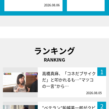
2026.08.06
2
ランキング
RANKING
1
高橋真麻、「コネだブサイク
だ」と叩かれるも…“マツコ
の一言”から…
2026.08.05
2
“ベテラン”船越英一郎がクビ