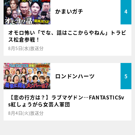
かまいガチ
4
オモロ怖い「でな、話はここからやねん」トラビ
ス松倉参戦！
8月5日(水)放送分
ロンドンハーツ
5
【恋の行方は？】ラブマゲドン…FANTASTICSv
s紅しょうがら女芸人軍団
8月4日(火)放送分