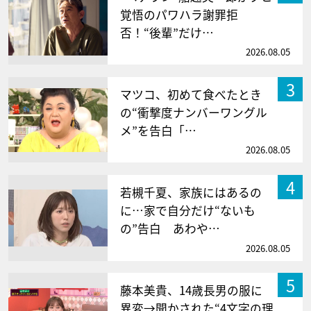
覚悟のパワハラ謝罪拒
否！“後輩”だけ…
2026.08.05
3
マツコ、初めて食べたとき
の“衝撃度ナンバーワングル
メ”を告白「…
2026.08.05
4
若槻千夏、家族にはあるの
に…家で自分だけ“ないも
の”告白 あわや…
2026.08.05
5
藤本美貴、14歳長男の服に
異変→聞かされた“4文字の理