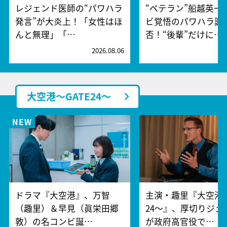
レジェンド医師の“パワハラ
“ベテラン”船越英一
発言”が大炎上！「女性はほ
ビ覚悟のパワハラ謝
んと無理」「…
否！“後輩”だけに…
2026.08.06
2
大空港～GATE24～
ドラマ『大空港』、万智
主演・趣里『大空港～
（趣里）＆早見（眞栄田郷
24～』、厚切りジェ
敦）の名コンビ誕…
が政府高官役で…