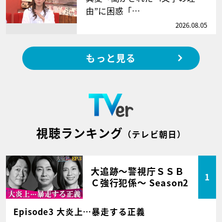
由”に困惑「…
2026.08.05
もっと見る
視聴ランキング
（テレビ朝日）
大追跡～警視庁ＳＳＢ
1
Ｃ強行犯係～ Season2
Episode3 大炎上…暴走する正義