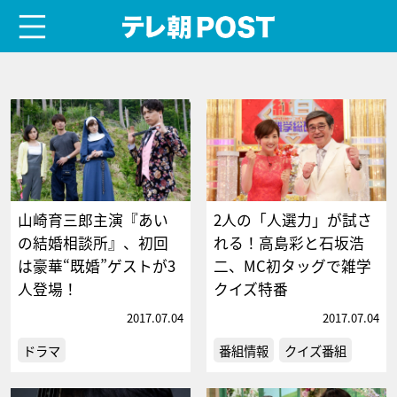
menu
テレ朝POST
山崎育三郎主演『あい
2人の「人選力」が試さ
の結婚相談所』、初回
れる！高島彩と石坂浩
は豪華“既婚”ゲストが3
二、MC初タッグで雑学
人登場！
クイズ特番
2017.07.04
2017.07.04
ドラマ
番組情報
クイズ番組