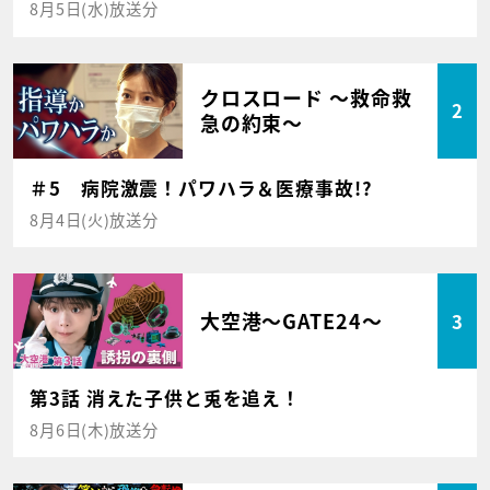
8月5日(水)放送分
クロスロード ～救命救
2
急の約束～
＃5 病院激震！パワハラ＆医療事故!?
8月4日(火)放送分
大空港～GATE24～
3
第3話 消えた子供と兎を追え！
8月6日(木)放送分