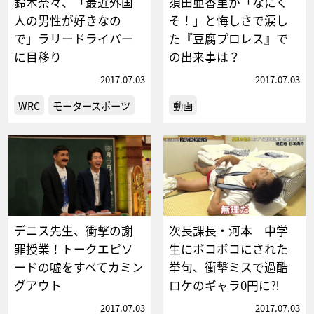
鈴木奈々、「最近外国
須田亜香里が「なにく
人の男性が好きなの
そ！」と悔しさで涙し
で」ラリードライバー
た『豆腐プロレス』で
に目移り
の出来事は？
2017.07.03
2017.07.03
WRC
モータースポーツ
動画
デニス先生、衝撃の謝
次長課長・河本 中学
罪授業！トークエピソ
生にボコボコにされた
ードの嘘をすべてカミン
挙句、衝撃ミスで過酷
グアウト
ロケのギャラ0円に⁈
2017.07.03
2017.07.03