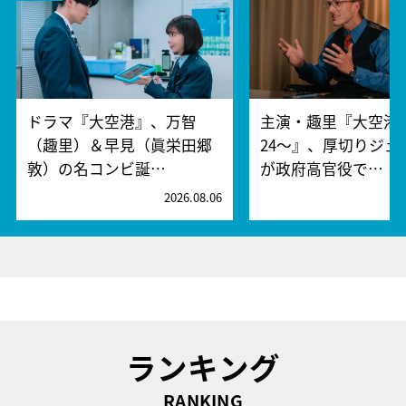
ドラマ『大空港』、万智
主演・趣里『大空港～
（趣里）＆早見（眞栄田郷
24～』、厚切りジェ
敦）の名コンビ誕…
が政府高官役で…
2026.08.06
2
ランキング
RANKING