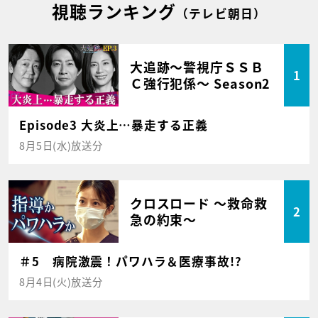
視聴ランキング
（テレビ朝日）
大追跡～警視庁ＳＳＢ
1
Ｃ強行犯係～ Season2
Episode3 大炎上…暴走する正義
8月5日(水)放送分
クロスロード ～救命救
2
急の約束～
＃5 病院激震！パワハラ＆医療事故!?
8月4日(火)放送分