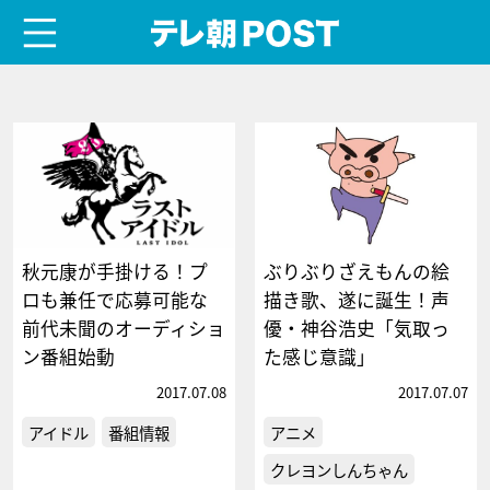
menu
テレ朝POST
秋元康が手掛ける！プ
ぶりぶりざえもんの絵
ロも兼任で応募可能な
描き歌、遂に誕生！声
前代未聞のオーディショ
優・神谷浩史「気取っ
ン番組始動
た感じ意識」
2017.07.08
2017.07.07
アイドル
番組情報
アニメ
クレヨンしんちゃん