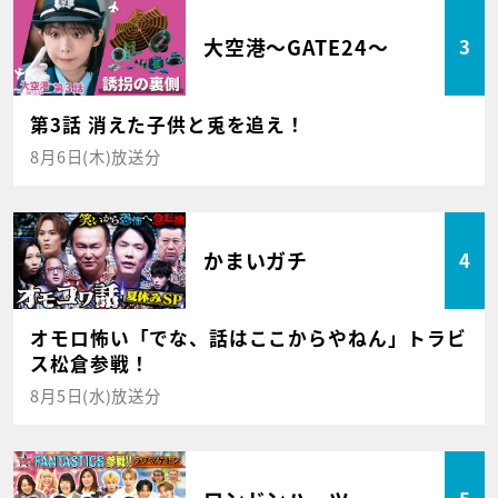
大空港～GATE24～
3
第3話 消えた子供と兎を追え！
8月6日(木)放送分
かまいガチ
4
オモロ怖い「でな、話はここからやねん」トラビ
ス松倉参戦！
8月5日(水)放送分