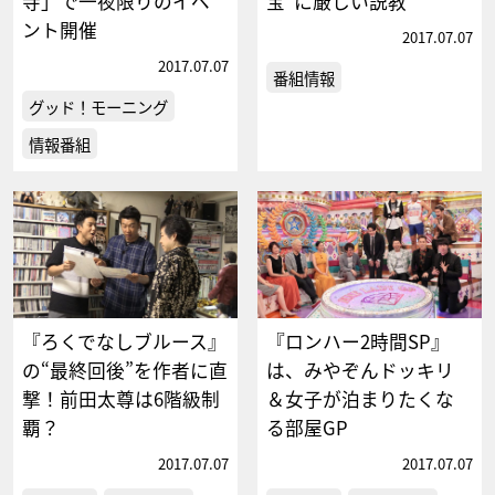
寺」で一夜限りのイベ
宝”に厳しい説教
ント開催
2017.07.07
2017.07.07
番組情報
グッド！モーニング
情報番組
『ろくでなしブルース』
『ロンハー2時間SP』
の“最終回後”を作者に直
は、みやぞんドッキリ
撃！前田太尊は6階級制
＆女子が泊まりたくな
覇？
る部屋GP
2017.07.07
2017.07.07