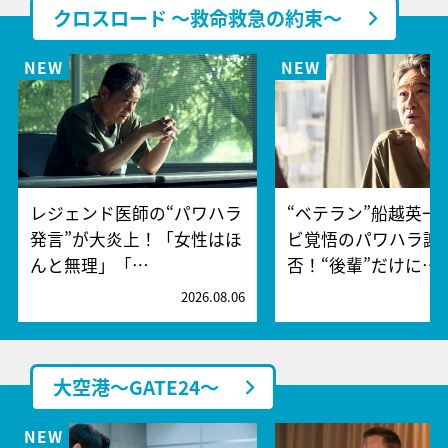
クロスロード ～救命救急の約束～
レジェンド医師の“パワハラ
“ベテラン”船越英一
発言”が大炎上！「女性はほ
ビ覚悟のパワハラ謝
んと無理」「…
否！“後輩”だけに…
2026.08.06
2
大空港～GATE24～