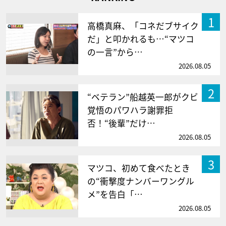
1
高橋真麻、「コネだブサイク
だ」と叩かれるも…“マツコ
の一言”から…
2026.08.05
2
“ベテラン”船越英一郎がクビ
覚悟のパワハラ謝罪拒
否！“後輩”だけ…
2026.08.05
3
マツコ、初めて食べたとき
の“衝撃度ナンバーワングル
メ”を告白「…
2026.08.05