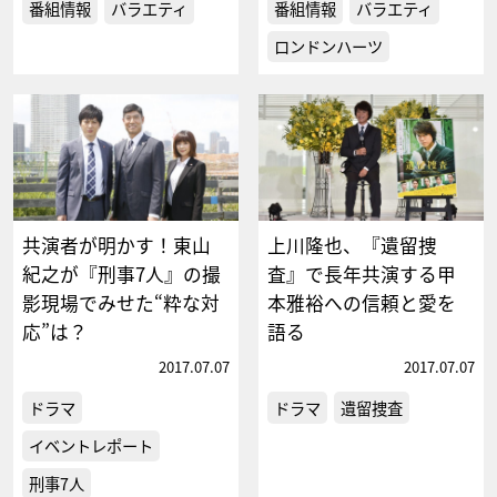
番組情報
バラエティ
番組情報
バラエティ
ロンドンハーツ
共演者が明かす！東山
上川隆也、『遺留捜
紀之が『刑事7人』の撮
査』で長年共演する甲
影現場でみせた“粋な対
本雅裕への信頼と愛を
応”は？
語る
2017.07.07
2017.07.07
ドラマ
ドラマ
遺留捜査
イベントレポート
刑事7人