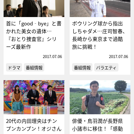
首に「good‐bye」と書
ボウリング球から指出
かれた美女の遺体…
しちゃダメ…庄司智春、
『おとり捜査官』シリ
長崎から東京まで過酷
ーズ最新作
旅に挑戦！
2017.07.06
2017.07.06
ドラマ
番組情報
番組情報
バラエティ
20代の内田理央はチン
俳優・鳥羽潤が長野県
プンカンプン！オジさん
小諸市に移住！「感動