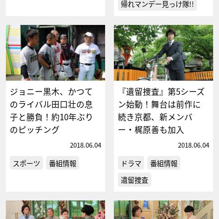
帰れマンデー見っけ隊!!
ジョニー黒木、かつて
『遺留捜査』第5シーズ
のライバル田口壮の息
ン始動！舞台は前作に
子と勝負！約10年ぶり
続き京都、新メンバ
のピッチング
ー・梶原善も加入
2018.06.04
2018.06.04
スポーツ
番組情報
ドラマ
番組情報
遺留捜査