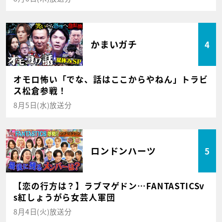
かまいガチ
4
オモロ怖い「でな、話はここからやねん」トラビ
ス松倉参戦！
8月5日(水)放送分
ロンドンハーツ
5
【恋の行方は？】ラブマゲドン…FANTASTICSv
s紅しょうがら女芸人軍団
8月4日(火)放送分