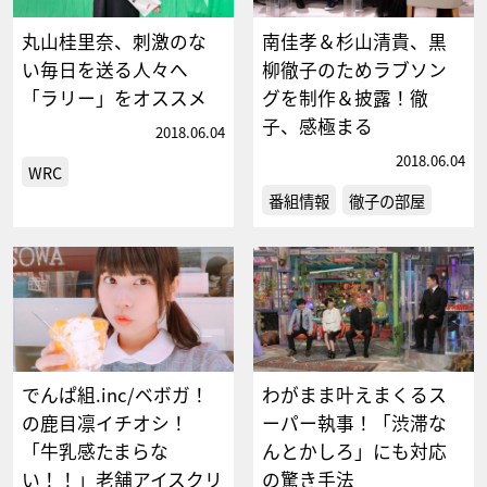
丸山桂里奈、刺激のな
南佳孝＆杉山清貴、黒
い毎日を送る人々へ
柳徹子のためラブソン
「ラリー」をオススメ
グを制作＆披露！徹
子、感極まる
2018.06.04
2018.06.04
WRC
番組情報
徹子の部屋
でんぱ組.inc/ベボガ！
わがまま叶えまくるス
の鹿目凛イチオシ！
ーパー執事！「渋滞な
「牛乳感たまらな
んとかしろ」にも対応
い！！」老舗アイスクリ
の驚き手法