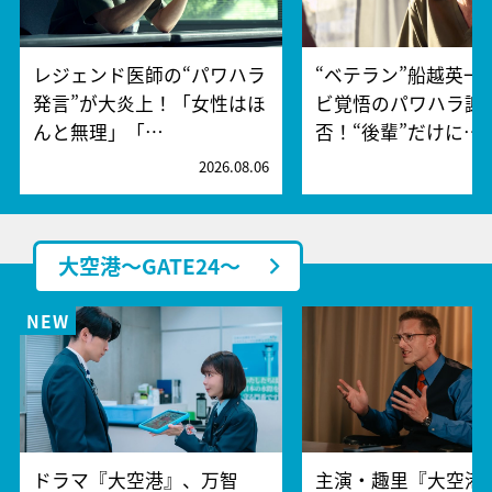
レジェンド医師の“パワハラ
“ベテラン”船越英一
発言”が大炎上！「女性はほ
ビ覚悟のパワハラ謝
んと無理」「…
否！“後輩”だけに…
2026.08.06
2
大空港～GATE24～
ドラマ『大空港』、万智
主演・趣里『大空港～