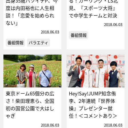
出身35歳バツイチP、今
る！カーリング・LS北
度は内田裕也に人生相
見、『スポーツ大将』
談！「恋愛を始められ
で中学生チームと対決
ない」
2018.06.03
2018.06.03
番組情報
番組情報
バラエティ
東京ドーム65個分の広
Hey!Say!JUMP知念侑
さ！柴田理恵ら、全国
李、2年連続『世界体
初の国営公園で大はし
操』プレゼンター就
ゃぎ
任！＜コメントあり＞
2018.06.03
2018.06.03