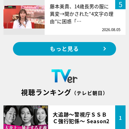
5
藤本美貴、14歳長男の服に
異変→聞かされた“4文字の理
由”に困惑「…
2026.08.05
もっと見る
視聴ランキング
（テレビ朝日）
大追跡～警視庁ＳＳＢ
1
Ｃ強行犯係～ Season2