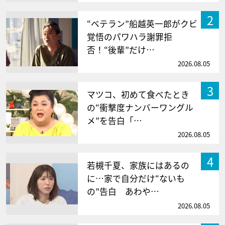
2
“ベテラン”船越英一郎がクビ
覚悟のパワハラ謝罪拒
否！“後輩”だけ…
2026.08.05
3
マツコ、初めて食べたとき
の“衝撃度ナンバーワングル
メ”を告白「…
2026.08.05
4
若槻千夏、家族にはあるの
に…家で自分だけ“ないも
の”告白 あわや…
2026.08.05