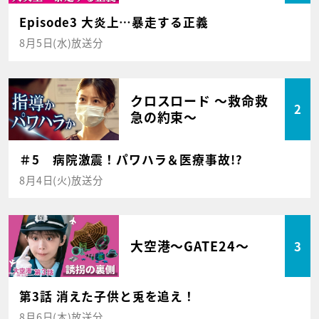
Episode3 大炎上…暴走する正義
8月5日(水)放送分
クロスロード ～救命救
2
急の約束～
＃5 病院激震！パワハラ＆医療事故!?
8月4日(火)放送分
大空港～GATE24～
3
第3話 消えた子供と兎を追え！
8月6日(木)放送分