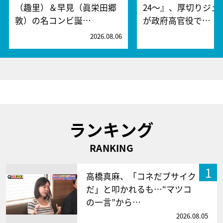
（趣里）＆早見（眞栄田郷
24～』、厚切りジェ
敦）の名コンビ誕…
が政府高官役で…
2026.08.06
2
ランキング
RANKING
1
高橋真麻、「コネだブサイク
だ」と叩かれるも…“マツコ
の一言”から…
2026.08.05