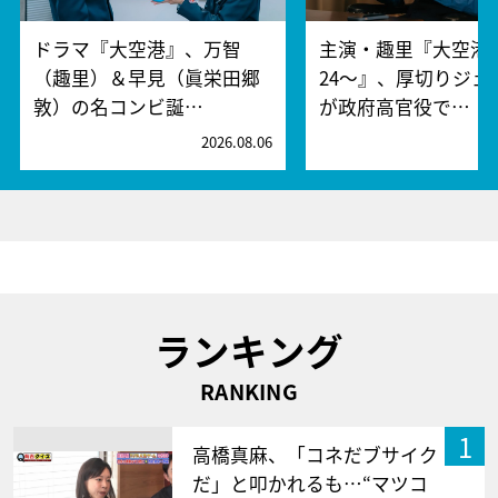
ドラマ『大空港』、万智
主演・趣里『大空港～
（趣里）＆早見（眞栄田郷
24～』、厚切りジェ
敦）の名コンビ誕…
が政府高官役で…
2026.08.06
2
ランキング
RANKING
1
高橋真麻、「コネだブサイク
だ」と叩かれるも…“マツコ