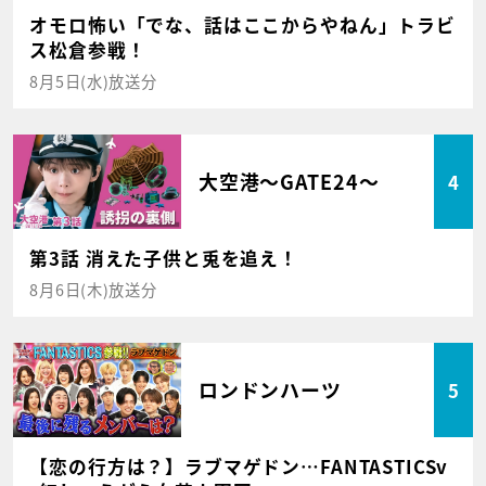
オモロ怖い「でな、話はここからやねん」トラビ
ス松倉参戦！
8月5日(水)放送分
大空港～GATE24～
4
第3話 消えた子供と兎を追え！
8月6日(木)放送分
ロンドンハーツ
5
【恋の行方は？】ラブマゲドン…FANTASTICSv