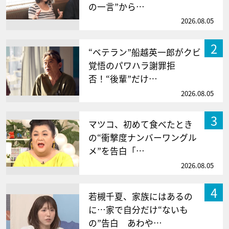
の一言”から…
2026.08.05
2
“ベテラン”船越英一郎がクビ
覚悟のパワハラ謝罪拒
否！“後輩”だけ…
2026.08.05
3
マツコ、初めて食べたとき
の“衝撃度ナンバーワングル
メ”を告白「…
2026.08.05
4
若槻千夏、家族にはあるの
に…家で自分だけ“ないも
の”告白 あわや…