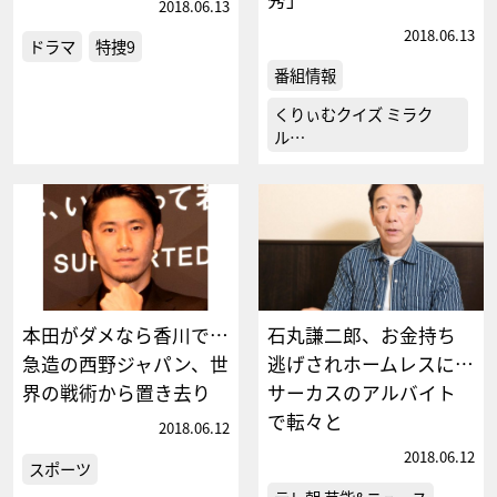
2018.06.13
2018.06.13
ドラマ
特捜9
番組情報
くりぃむクイズ ミラク
ル…
本田がダメなら香川で…
石丸謙二郎、お金持ち
急造の西野ジャパン、世
逃げされホームレスに…
界の戦術から置き去り
サーカスのアルバイト
で転々と
2018.06.12
2018.06.12
スポーツ