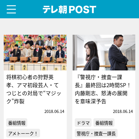
menu
テレ朝POST
将棋初心者の狩野英
『警視庁・捜査一課
孝、アマ初段芸人・て
長』最終回は2時間SP！
つじとの対局で“マジッ
内藤剛志、怒涛の展開
ク”炸裂
を意味深予告
2018.06.14
2018.06.14
番組情報
ドラマ
番組情報
アメトーーク！
警視庁・捜査一課長