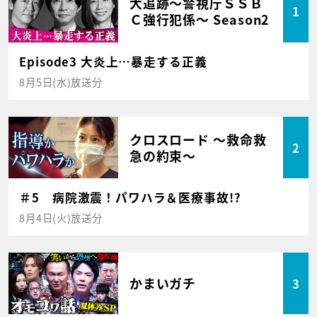
大追跡～警視庁ＳＳＢ
1
Ｃ強行犯係～ Season2
Episode3 大炎上…暴走する正義
8月5日(水)放送分
クロスロード ～救命救
2
急の約束～
＃5 病院激震！パワハラ＆医療事故!?
8月4日(火)放送分
かまいガチ
3