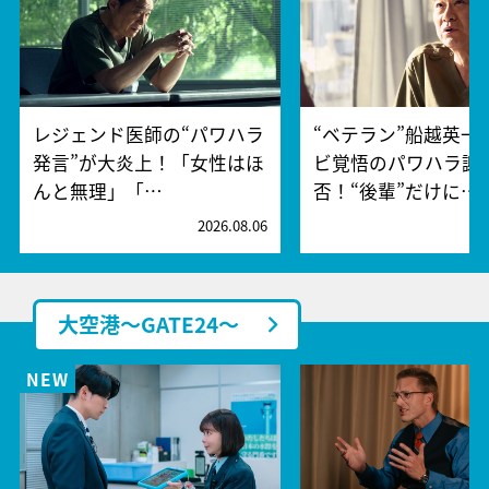
レジェンド医師の“パワハラ
“ベテラン”船越英一
発言”が大炎上！「女性はほ
ビ覚悟のパワハラ謝
んと無理」「…
否！“後輩”だけに…
2026.08.06
2
大空港～GATE24～