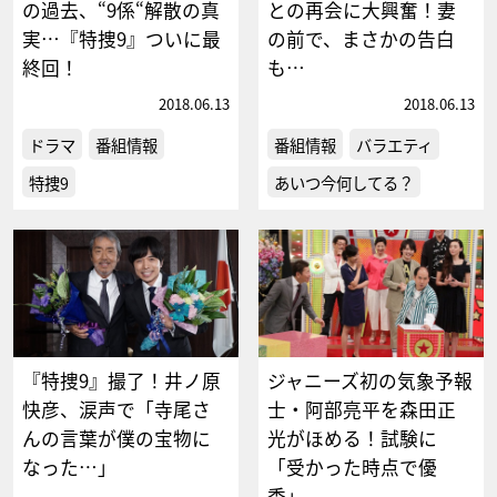
の過去、“9係“解散の真
との再会に大興奮！妻
実…『特捜9』ついに最
の前で、まさかの告白
終回！
も…
2018.06.13
2018.06.13
ドラマ
番組情報
番組情報
バラエティ
特捜9
あいつ今何してる？
『特捜9』撮了！井ノ原
ジャニーズ初の気象予報
快彦、涙声で「寺尾さ
士・阿部亮平を森田正
んの言葉が僕の宝物に
光がほめる！試験に
なった…」
「受かった時点で優
秀」