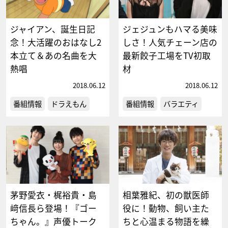
ジャイアン、誕生日記
ジェジュンもハマる美味
念！大活躍のおはなし2
しさ！人気チェーン店の
本立て＆あの名曲を大
最新餃子工場をTV初取
熱唱
材
2018.06.12
2018.06.12
番組情報
ドラえもん
番組情報
バラエティ
茅野愛衣・梶裕貴・島
相葉雅紀、初の獣医師
﨑信長ら登場！『ゴー
役に！動物、飼い主た
ちゃん。』声優トーク
ちと心温まる物語を繰