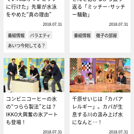
に行けた」先輩が水泳
返る「ミッチー･サッチ
をやめた“真の理由”
ー騒動」
2018.07.31
2018.07.31
番組情報
バラエティ
番組情報
徹子の部屋
あいつ今何してる？
コンビニコーヒーの氷
千原せいじは「カバア
の“つらら製法”とは？
レルギー」。カバが生
IKKO大興奮の氷アート
息する川の汲み上げ水
も登場！
になんと…！
2018.07.31
2018.07.31