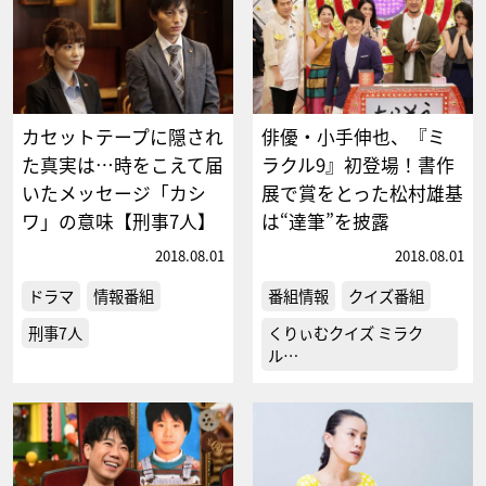
カセットテープに隠され
俳優・小手伸也、『ミ
た真実は…時をこえて届
ラクル9』初登場！書作
いたメッセージ「カシ
展で賞をとった松村雄基
ワ」の意味【刑事7人】
は“達筆”を披露
2018.08.01
2018.08.01
ドラマ
情報番組
番組情報
クイズ番組
刑事7人
くりぃむクイズ ミラク
ル…