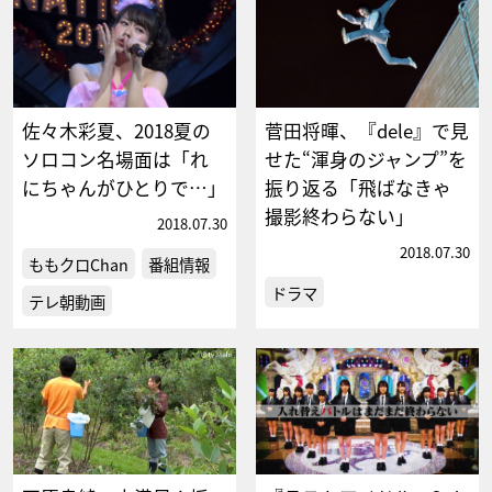
佐々木彩夏、2018夏の
菅田将暉、『dele』で見
ソロコン名場面は「れ
せた“渾身のジャンプ”を
にちゃんがひとりで…」
振り返る「飛ばなきゃ
撮影終わらない」
2018.07.30
2018.07.30
ももクロChan
番組情報
ドラマ
テレ朝動画