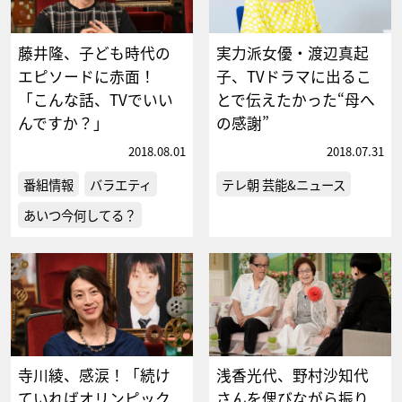
藤井隆、子ども時代の
実力派女優・渡辺真起
エピソードに赤面！
子、TVドラマに出るこ
「こんな話、TVでいい
とで伝えたかった“母へ
んですか？」
の感謝”
2018.08.01
2018.07.31
番組情報
バラエティ
テレ朝 芸能&ニュース
あいつ今何してる？
寺川綾、感涙！「続け
浅香光代、野村沙知代
ていればオリンピック
さんを偲びながら振り