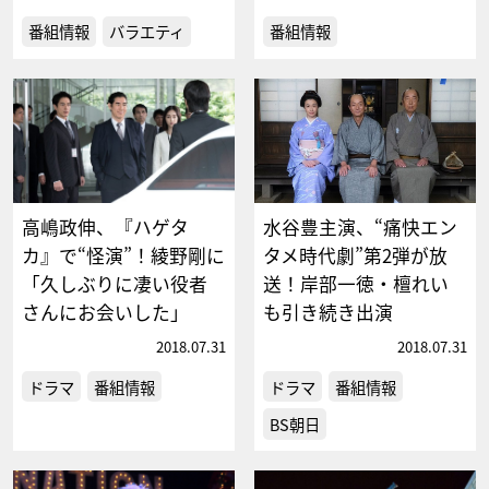
番組情報
バラエティ
番組情報
高嶋政伸、『ハゲタ
水谷豊主演、“痛快エン
カ』で“怪演”！綾野剛に
タメ時代劇”第2弾が放
「久しぶりに凄い役者
送！岸部一徳・檀れい
さんにお会いした」
も引き続き出演
2018.07.31
2018.07.31
ドラマ
番組情報
ドラマ
番組情報
BS朝日