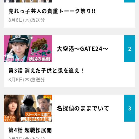
売れっ子芸人の貴重トーーク祭り!!
8月6日(木)放送分
大空港～GATE24～
2
第3話 消えた子供と兎を追え！
8月6日(木)放送分
名探偵のままでいて
3
第4話 超戦慄展開
8月7日(金)放送分