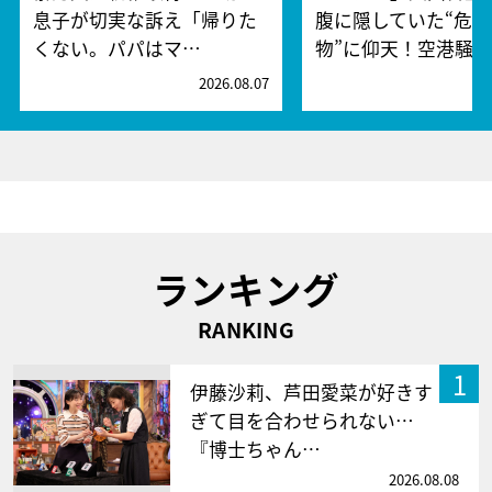
息子が切実な訴え「帰りた
腹に隠していた“危険
くない。パパはマ…
物”に仰天！空港騒
2026.08.07
2
ランキング
RANKING
1
伊藤沙莉、芦田愛菜が好きす
ぎて目を合わせられない…
『博士ちゃん…
2026.08.08