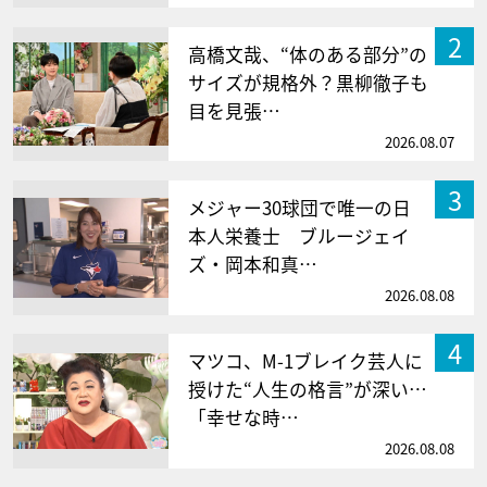
2
高橋文哉、“体のある部分”の
サイズが規格外？黒柳徹子も
目を見張…
2026.08.07
3
メジャー30球団で唯一の日
本人栄養士 ブルージェイ
ズ・岡本和真…
2026.08.08
4
マツコ、M-1ブレイク芸人に
授けた“人生の格言”が深い…
「幸せな時…
2026.08.08