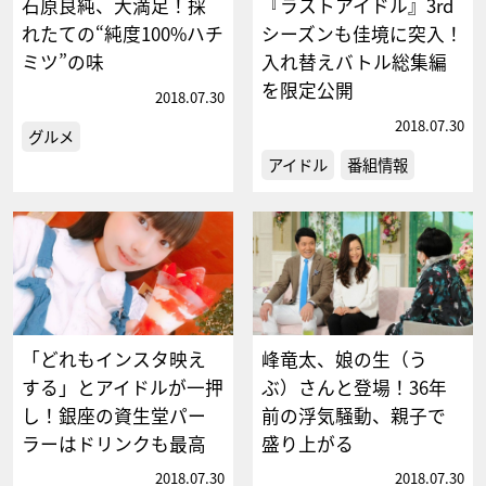
石原良純、大満足！採
『ラストアイドル』3rd
れたての“純度100%ハチ
シーズンも佳境に突入！
ミツ”の味
入れ替えバトル総集編
を限定公開
2018.07.30
2018.07.30
グルメ
アイドル
番組情報
「どれもインスタ映え
峰竜太、娘の生（う
する」とアイドルが一押
ぶ）さんと登場！36年
し！銀座の資生堂パー
前の浮気騒動、親子で
ラーはドリンクも最高
盛り上がる
2018.07.30
2018.07.30