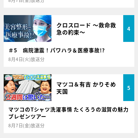
クロスロード ～救命救
4
急の約束～
＃5 病院激震！パワハラ＆医療事故!?
8月4日(火)放送分
マツコ＆有吉 かりそめ
5
天国
マツコのTシャツ洗濯事情 たくろうの滋賀の魅力
プレゼンツアー
8月7日(金)放送分