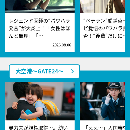
レジェンド医師の“パワハラ
“ベテラン”船越英一
発言”が大炎上！「女性はほ
ビ覚悟のパワハラ謝
んと無理」「…
否！“後輩”だけに…
2026.08.06
2
大空港～GATE24～
暴力夫が親権取得…。幼い
「ええ…」入国審査