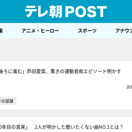
テレ
楽
アニメ・ヒーロー
スポーツ
アナウ
後ろに進む」芦田愛菜、驚きの運動音痴エピソード明かす
20
子の部屋
sの「20年目の真実」 2人が明かした歌いたくない曲NO.1とは？