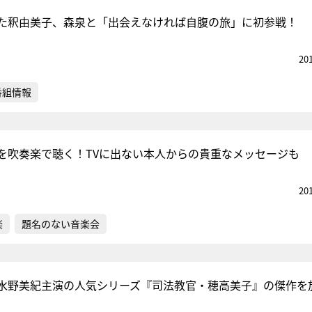
た釈由美子、森泉と「出会えなければ自腹の旅」に初参戦！
20
番組情報
を吹奏楽で聴く！TVに出ない本人からの貴重なメッセージも
20
楽
題名のない音楽会
水野美紀主演の人気シリーズ『司法教官・穂高美子』の傑作を