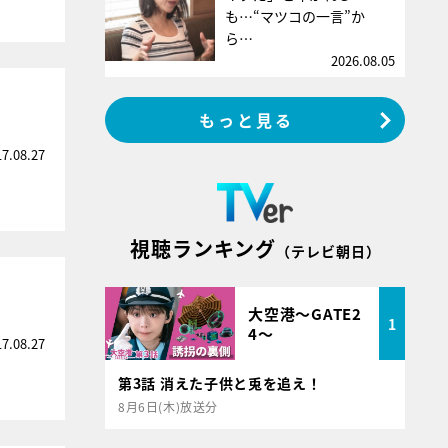
も…“マツコの一言”か
ら…
2026.08.05
もっと見る
17.08.27
視聴ランキング
（テレビ朝日）
大空港～GATE2
1
4～
17.08.27
第3話 消えた子供と兎を追え！
8月6日(木)放送分