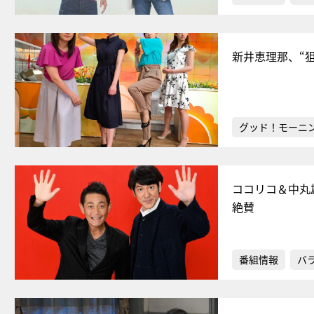
新井恵理那、“
グッド！モーニ
ココリコ＆中丸雄
絶賛
番組情報
バ