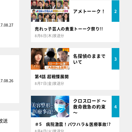
アメトーーク！
2
17.08.27
売れっ子芸人の貴重トーーク祭り!!
8月6日(木)放送分
名探偵のままで
3
いて
第4話 超戦慄展開
17.08.26
8月7日(金)放送分
クロスロード ～
救命救急の約束
4
～
放送
＃5 病院激震！パワハラ＆医療事故!?
8月4日(火)放送分