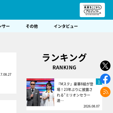
朝POST
ンサー
その他
インタビュー
ランキング
RANKING
17.08.27
1
『Mステ』豪華8組が登
場！23年ぶりに披露さ
れる“ミリオンセラー
達…
2026.08.07