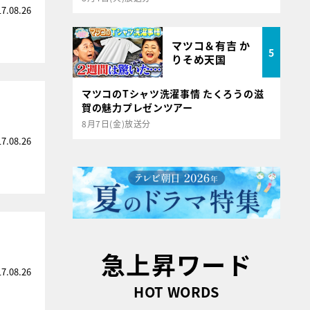
17.08.26
マツコ＆有吉 か
5
りそめ天国
マツコのTシャツ洗濯事情 たくろうの滋
賀の魅力プレゼンツアー
8月7日(金)放送分
17.08.26
急上昇ワード
17.08.26
HOT WORDS