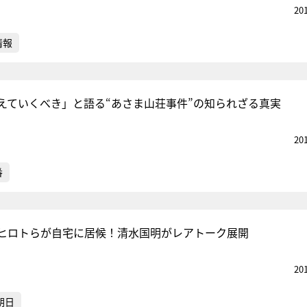
20
情報
えていくべき」と語る“あさま山荘事件”の知られざる真実
20
番
ヒロトらが自宅に居候！清水国明がレアトーク展開
20
朝日