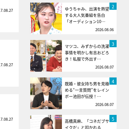
2
ゆうちゃみ、出演を熱望
17.08.27
する大人気番組を告白
「オーディション10…
2026.08.06
3
マツコ、みずからの洗濯
事情を明かし有吉おどろ
き！私服で外出す…
17.08.27
2026.08.07
4
既婚・彼女持ち男を見極
める“一言質問”をレイン
ボー池田が伝授！…
2026.08.07
5
17.08.27
高橋真麻、「コネだブサ
イクだ」と叩かれる