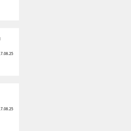
」
17.08.25
？
17.08.25