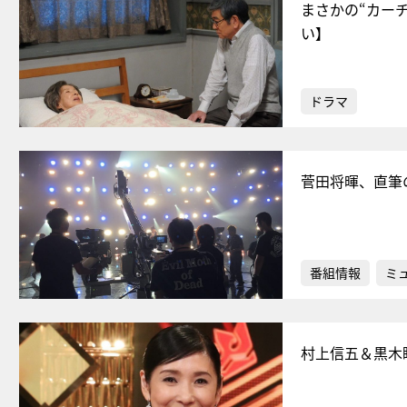
まさかの“カー
い】
ドラマ
菅田将暉、直筆
番組情報
ミ
村上信五＆黒木