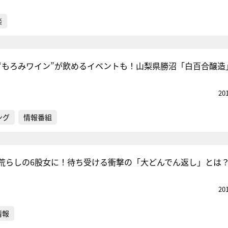
楽
“もろみワイン”が飲めるイベントも！山梨県勝沼「白百合醸造
20
ング
情報番組
荒らしの6股女に！待ち受ける衝撃の「大どんでん返し」とは
20
情報