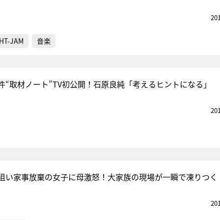
20
HT-JAM
音楽
件“取材ノート”TV初公開！石原良純「考えるヒントになる」
20
”狙い家事放棄の女子に母激怒！大家族の現場が一瞬で凍りつく
20