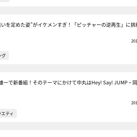
狙いを定めた姿”がイケメンすぎ！「ピッチャーの逆再生」に挑
20
ング
一で新番組！そのテーマにかけて中丸はHey! Say! JUMP・
20
ラエティ