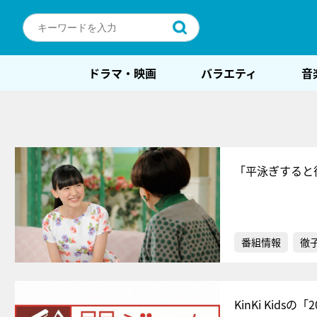
ドラマ・映画
バラエティ
音
「平泳ぎすると
番組情報
徹
KinKi Kid