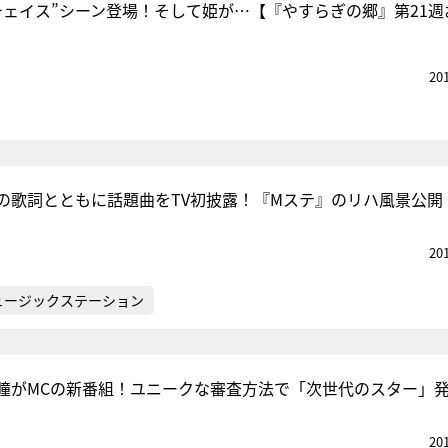
チェイス”シーン登場！そして姫が…【『やすらぎの郷』第21週
20
の歌詞とともに話題曲をTV初披露！『Mステ』のリハ風景公開
20
ュージックステーション
瞳がMCの新番組！ユニークな審査方法で「次世代のスター」
20