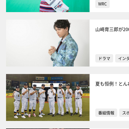
WRC
山崎育三郎が2
ドラマ
イン
夏も恒例！とん
番組情報
ス