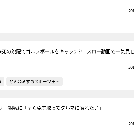
20
、決死の跳躍でゴルフボールをキャッチ⁈ スロー動画で一気見
20
報
とんねるずのスポーツ王…
リー観戦に「早く免許取ってクルマに触れたい」
20