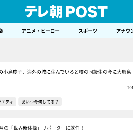
テレ
楽
アニメ・ヒーロー
スポーツ
アナウ
の小島慶子、海外の城に住んでいると噂の同級生の今に大興奮
20
ラエティ
あいつ今何してる？
9月の「世界新体操」リポーターに就任！