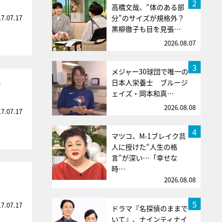
2
高橋文哉、“体のある部
17.07.17
分”のサイズが規格外？
黒柳徹子も目を見張…
2026.08.07
3
メジャー30球団で唯一の
日本人栄養士 ブルージ
せ
ェイズ・岡本和真…
2026.08.08
17.07.17
4
マツコ、M-1ブレイク芸
人に授けた“人生の格
言”が深い…「幸せな
時…
2026.08.08
5
17.07.17
ドラマ『名探偵のままで
いて』、ナインティナイ