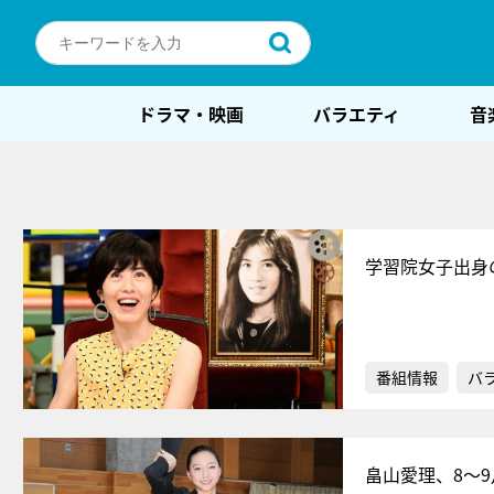
ドラマ・映画
バラエティ
音
学習院女子出身
番組情報
バ
畠山愛理、8～