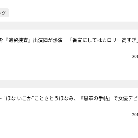
ング
を『遺留捜査』出演陣が熱演！「番宣にしてはカロリー高すぎ
20
・“ほな いこか”ことさとうほなみ、『黒革の手帖』で女優デ
20