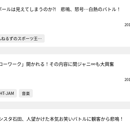
のボールは見えてしまうのか⁈ 悲鳴、怒号…白熱のバトル！
20
んねるずのスポーツ王…
ローワーク」開かれる！その内容に関ジャニ∞も大興奮
20
HT-JAM
音楽
ンスタ石田、人望かけた本気お笑いバトルに観客から悲鳴！