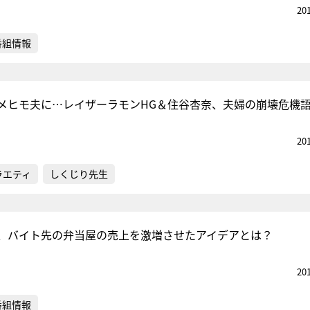
20
番組情報
メヒモ夫に…レイザーラモンHG＆住谷杏奈、夫婦の崩壊危機
20
ラエティ
しくじり先生
、バイト先の弁当屋の売上を激増させたアイデアとは？
20
番組情報