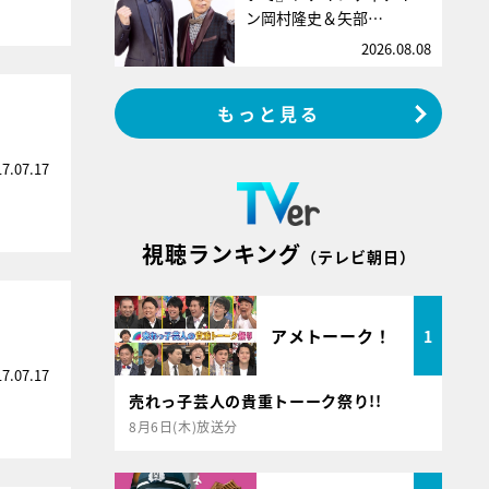
ン岡村隆史＆矢部…
2026.08.08
」
もっと見る
17.07.17
視聴ランキング
（テレビ朝日）
アメトーーク！
1
17.07.17
売れっ子芸人の貴重トーーク祭り!!
8月6日(木)放送分