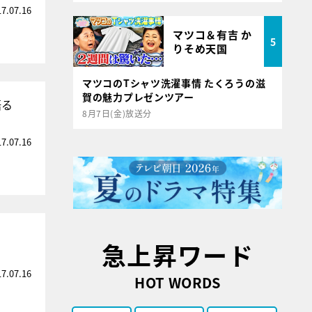
17.07.16
マツコ＆有吉 か
5
りそめ天国
マツコのTシャツ洗濯事情 たくろうの滋
賀の魅力プレゼンツアー
語る
8月7日(金)放送分
17.07.16
急上昇ワード
17.07.16
HOT WORDS