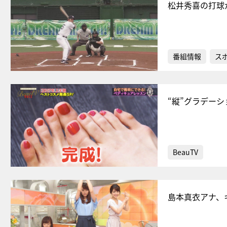
松井秀喜の打球
番組情報
ス
“縦”グラデー
BeauTV
島本真衣アナ、