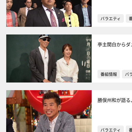
バラエティ
亭主関白からダ
番組情報
バ
勝俣州和が語る
バラエティ