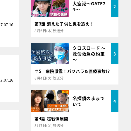
大空港～GATE2
2
4～
第3話 消えた子供と兎を追え！
17.07.16
8月6日(木)放送分
クロスロード ～
救命救急の約束
3
～
＃5 病院激震！パワハラ＆医療事故!?
8月4日(火)放送分
17.07.16
名探偵のままで
4
いて
第4話 超戦慄展開
8月7日(金)放送分