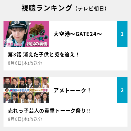
視聴ランキング
（テレビ朝日）
大空港～GATE24～
1
第3話 消えた子供と兎を追え！
8月6日(木)放送分
アメトーーク！
2
売れっ子芸人の貴重トーーク祭り!!
8月6日(木)放送分