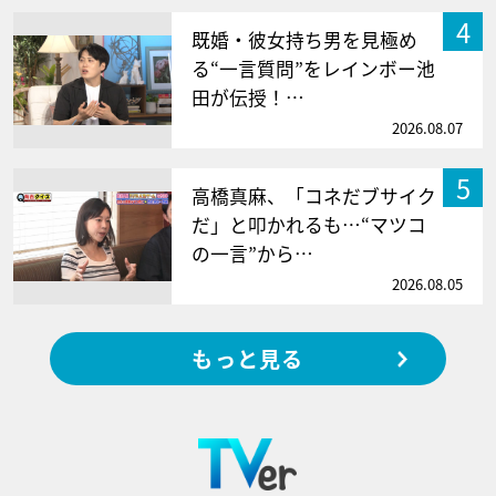
4
既婚・彼女持ち男を見極め
る“一言質問”をレインボー池
田が伝授！…
2026.08.07
5
高橋真麻、「コネだブサイク
だ」と叩かれるも…“マツコ
の一言”から…
2026.08.05
もっと見る