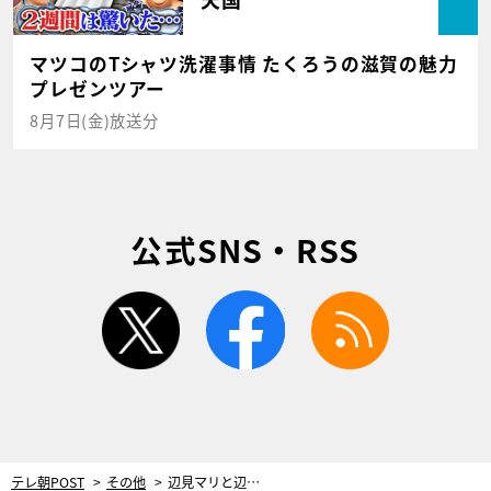
マツコのTシャツ洗濯事情 たくろうの滋賀の魅力
プレゼンツアー
8月7日(金)放送分
公式SNS・RSS
twitter
facebook
rss
テレ朝POST
その他
辺見マリと辺見えみり、テレビ初共演！ マリ離婚後の家族を語る