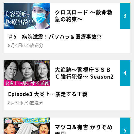
クロスロード ～救命救
3
急の約束～
＃5 病院激震！パワハラ＆医療事故!?
8月4日(火)放送分
大追跡～警視庁ＳＳＢ
4
Ｃ強行犯係～ Season2
Episode3 大炎上…暴走する正義
8月5日(水)放送分
マツコ＆有吉 かりそめ
5
天国