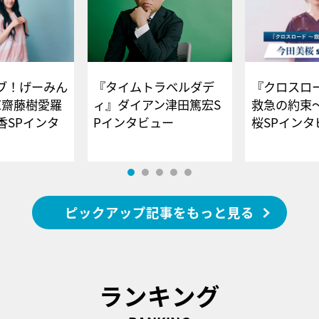
ブ！げーみん
『タイムトラベルダデ
『クロスロー
E齋藤樹愛羅
ィ』ダイアン津田篤宏S
救急の約束
香SPインタ
Pインタビュー
桜SPイ
ピックアップ記事をもっと見る
ランキング