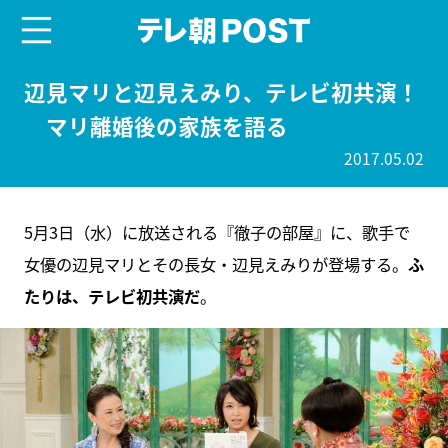
menu
テレ朝POST
辺見マリと辺見えみり、テレビ初共演！
マリ離婚後の家族を語る
2017.05.02
5月3日（水）に放送される『徹子の部屋』に、歌手で
女優の辺見マリとその長女・辺見えみりが登場する。
ふ
たりは、テレビ初共演だ
。