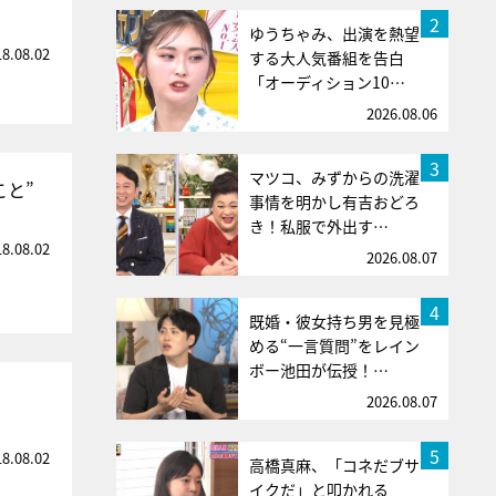
2
ゆうちゃみ、出演を熱望
18.08.02
する大人気番組を告白
「オーディション10…
2026.08.06
3
マツコ、みずからの洗濯
こと”
事情を明かし有吉おどろ
き！私服で外出す…
18.08.02
2026.08.07
4
既婚・彼女持ち男を見極
める“一言質問”をレイン
ボー池田が伝授！…
2026.08.07
5
18.08.02
高橋真麻、「コネだブサ
イクだ」と叩かれる