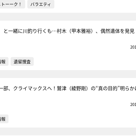
メトーーク！
バラエティ
）と一緒に川釣り行くも…村木（甲本雅裕）、偶然遺体を発見
20
情報
遺留捜査
一部、クライマックスへ！鷲津（綾野剛）の“真の目的”明らか
20
情報