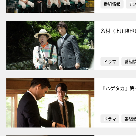
番組情報
ア
糸村（上川隆也
ドラマ
番組
『ハゲタカ』第
ドラマ
番組