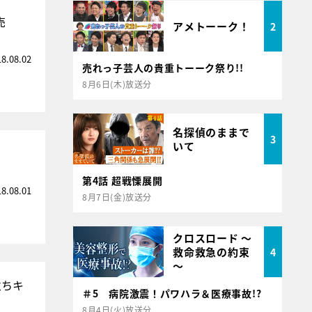
売
アメトーーク！
2
18.08.02
売れっ子芸人の貴重トーーク祭り!!
8月6日(木)放送分
名探偵のままで
3
いて
第4話 超戦慄展開
18.08.01
8月7日(金)放送分
クロスロード ～
救命救急の約束
4
～
立ちキ
＃5 病院激震！パワハラ＆医療事故!?
8月4日(火)放送分