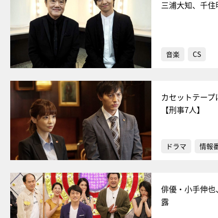
三浦大知、千住
音楽
CS
カセットテープ
【刑事7人】
ドラマ
情報
俳優・小手伸也
露