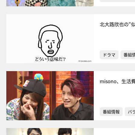
北大路欣也の“
ドラマ
番組
misono、生
番組情報
バ