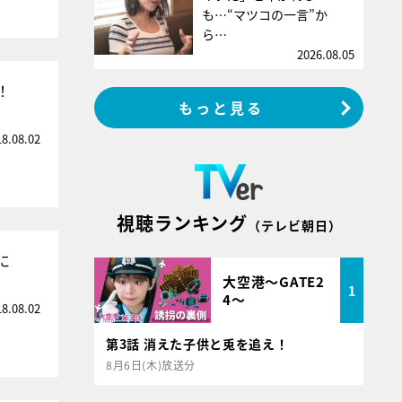
も…“マツコの一言”か
ら…
2026.08.05
！
もっと見る
18.08.02
視聴ランキング
（テレビ朝日）
に
大空港～GATE2
1
4～
18.08.02
第3話 消えた子供と兎を追え！
8月6日(木)放送分