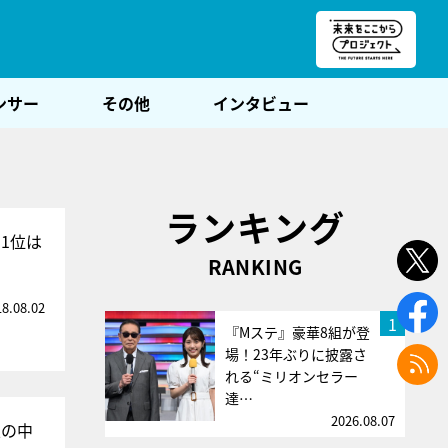
朝POST
ンサー
その他
インタビュー
ランキング
曲1位は
RANKING
18.08.02
1
『Mステ』豪華8組が登
場！23年ぶりに披露さ
れる“ミリオンセラー
達…
2026.08.07
上の中