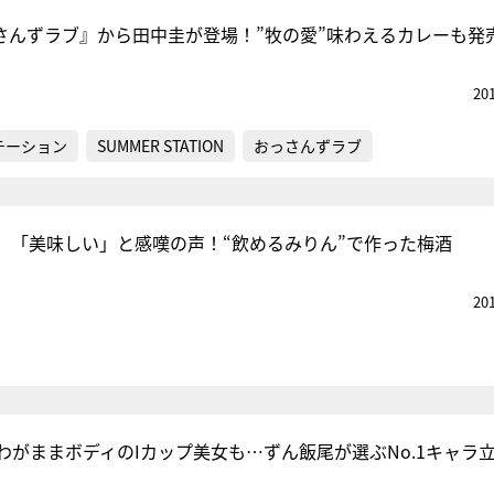
さんずラブ』から田中圭が登場！”牧の愛”味わえるカレーも発
20
テーション
SUMMER STATION
おっさんずラブ
、「美味しい」と感嘆の声！“飲めるみりん”で作った梅酒
20
わがままボディのIカップ美女も…ずん飯尾が選ぶNo.1キャラ