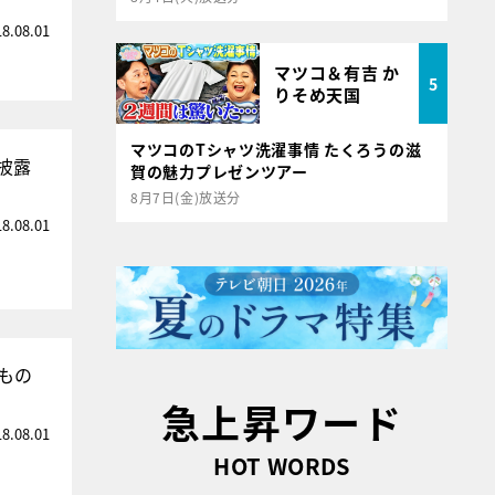
18.08.01
マツコ＆有吉 か
5
りそめ天国
マツコのTシャツ洗濯事情 たくろうの滋
披露
賀の魅力プレゼンツアー
8月7日(金)放送分
18.08.01
もの
急上昇ワード
18.08.01
HOT WORDS