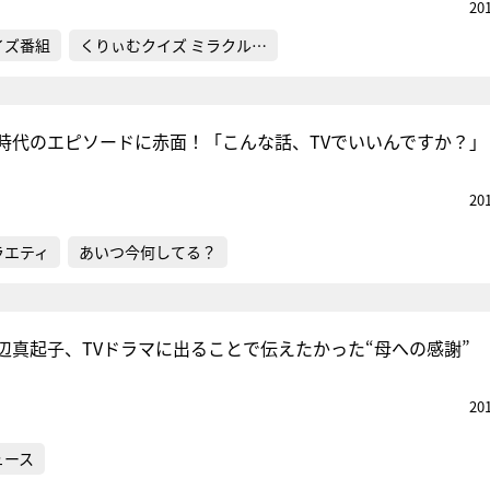
20
イズ番組
くりぃむクイズ ミラクル…
時代のエピソードに赤面！「こんな話、TVでいいんですか？」
20
ラエティ
あいつ今何してる？
辺真起子、TVドラマに出ることで伝えたかった“母への感謝”
20
ュース