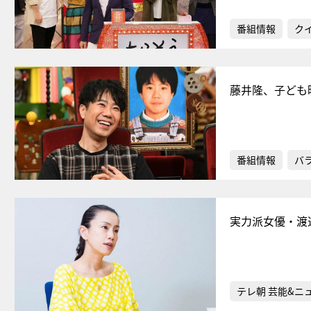
番組情報
ク
藤井隆、子ども
番組情報
バ
実力派女優・渡
テレ朝 芸能&ニ