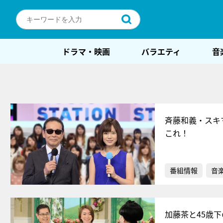
ドラマ・映画
バラエティ
音
斉藤和義・スキマ・
これ！
番組情報
音
加藤茶と45歳