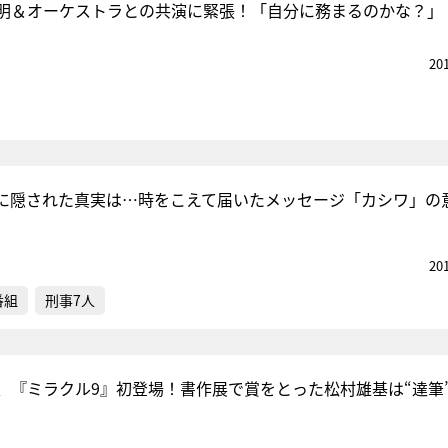
明＆オーケストラとの共演に緊張！「自分に務まるのかな？」
20
に隠された真実は…時をこえて届いたメッセージ「カシワ」の
20
番組
刑事7人
、『ミラクル9』初登場！書作展で賞をとった松村雄基は“達筆