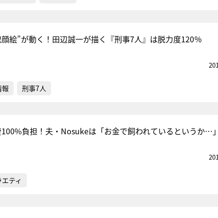
似顔絵”が動く！田辺誠一が描く『刑事7人』は脱力度120％
20
情報
刑事7人
活費100%負担！夫・Nosukeは「お金で飼われているというか…
20
ラエティ