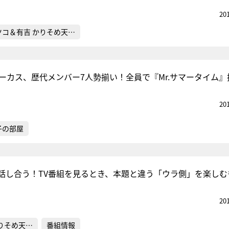
20
ツコ＆有吉 かりそめ天…
サーカス、歴代メンバー7人勢揃い！全員で『Mr.サマータイム』
20
子の部屋
話し合う！TV番組を見るとき、本題と違う「ウラ側」を楽しむ
20
りそめ天…
番組情報