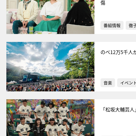
傷
番組情報
徹
のべ12万5千
音楽
イベン
「松坂大輔芸人