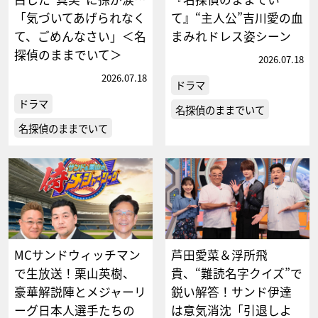
「気づいてあげられなく
て』“主人公”吉川愛の血
て、ごめんなさい」＜名
まみれドレス姿シーン
探偵のままでいて＞
2026.07.18
2026.07.18
ドラマ
ドラマ
名探偵のままでいて
名探偵のままでいて
MCサンドウィッチマン
芦田愛菜＆浮所飛
で生放送！栗山英樹、
貴、“難読名字クイズ”で
豪華解説陣とメジャーリ
鋭い解答！サンド伊達
ーグ日本人選手たちの
は意気消沈「引退しよ