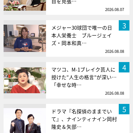
目を見張…
2026.08.07
3
メジャー30球団で唯一の日
本人栄養士 ブルージェイ
ズ・岡本和真…
2026.08.08
4
マツコ、M-1ブレイク芸人に
授けた“人生の格言”が深い…
「幸せな時…
2026.08.08
5
ドラマ『名探偵のままでい
て』、ナインティナイン岡村
隆史＆矢部…