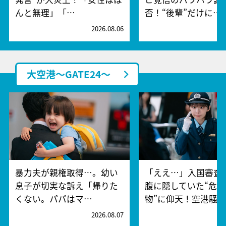
んと無理」「…
否！“後輩”だけに…
2026.08.06
2
大空港～GATE24～
暴力夫が親権取得…。幼い
「ええ…」入国審査
息子が切実な訴え「帰りた
腹に隠していた“危険
くない。パパはマ…
物”に仰天！空港騒
2026.08.07
2