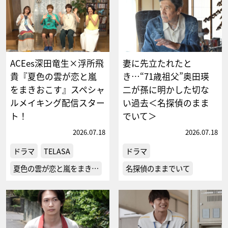
ACEes深田竜生×浮所飛
妻に先立たれたと
貴『夏色の雲が恋と嵐
き…“71歳祖父”奥田瑛
をまきおこす』スペシャ
二が孫に明かした切な
ルメイキング配信スター
い過去＜名探偵のまま
ト！
でいて＞
2026.07.18
2026.07.18
ドラマ
TELASA
ドラマ
夏色の雲が恋と嵐をまき…
名探偵のままでいて