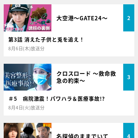
大空港～GATE24～
2
第3話 消えた子供と兎を追え！
8月6日(木)放送分
クロスロード ～救命救
3
急の約束～
＃5 病院激震！パワハラ＆医療事故!?
8月4日(火)放送分
名探偵のままでいて
4