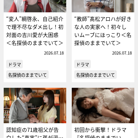
“変人”綱啓永、自己紹介
“教師”髙松アロハが好き
で理不尽なダメ出し！初
な人の実家へ！初々し
対面の吉川愛が大困惑
いムーブにほっこり＜名
＜名探偵のままでいて＞
探偵のままでいて＞
2026.07.18
2026.07.18
ドラマ
ドラマ
名探偵のままでいて
名探偵のままでいて
認知症の71歳祖父が告
初回から衝撃！ドラマ
白した“真実”に孫が涙…
『名探偵のままでい