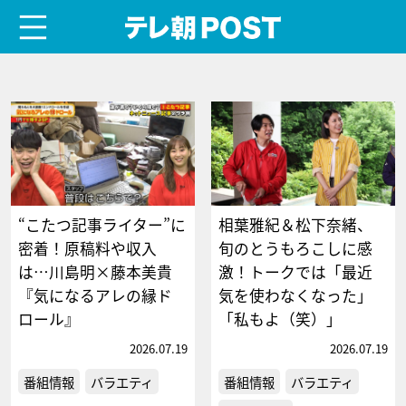
menu
テレ朝POST
“こたつ記事ライター”に
相葉雅紀＆松下奈緒、
密着！原稿料や収入
旬のとうもろこしに感
は…川島明×藤本美貴
激！トークでは「最近
『気になるアレの縁ド
気を使わなくなった」
ロール』
「私もよ（笑）」
2026.07.19
2026.07.19
番組情報
バラエティ
番組情報
バラエティ