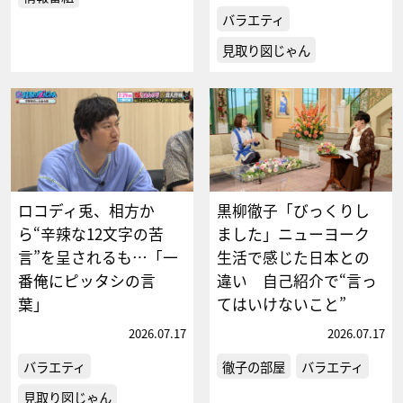
バラエティ
見取り図じゃん
ロコディ兎、相方か
黒柳徹子「びっくりし
ら“辛辣な12文字の苦
ました」ニューヨーク
言”を呈されるも…「一
生活で感じた日本との
番俺にピッタシの言
違い 自己紹介で“言っ
葉」
てはいけないこと”
2026.07.17
2026.07.17
バラエティ
徹子の部屋
バラエティ
見取り図じゃん