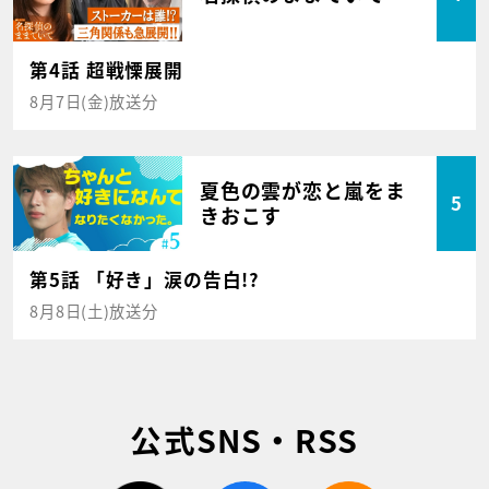
第4話 超戦慄展開
8月7日(金)放送分
夏色の雲が恋と嵐をま
5
きおこす
第5話 「好き」涙の告白!?
8月8日(土)放送分
公式SNS・RSS