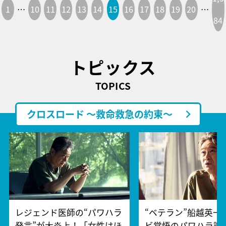
1
…
10
11
12
13
14
15
16
17
18
19
20
…
84
トピックス
TOPICS
クロスロード ～救命救急の約束～
レジェンド医師の“パワハラ
“ベテラン”船越英一
発言”が大炎上！「女性はほ
ビ覚悟のパワハラ謝