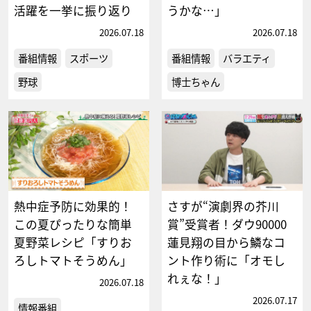
活躍を一挙に振り返り
うかな…」
2026.07.18
2026.07.18
番組情報
スポーツ
番組情報
バラエティ
野球
博士ちゃん
熱中症予防に効果的！
さすが“演劇界の芥川
この夏ぴったりな簡単
賞”受賞者！ダウ90000
夏野菜レシピ「すりお
蓮見翔の目から鱗なコ
ろしトマトそうめん」
ント作り術に「オモし
れぇな！」
2026.07.18
2026.07.17
情報番組