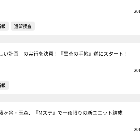
20
情報
遺留捜査
しい計画」の実行を決意！『黒革の手帖』遂にスタート！
20
情報
藤ヶ谷・玉森、『Mステ』で一夜限りの新ユニット結成！
20