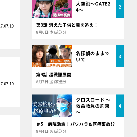
大空港～GATE2
2
4～
第3話 消えた子供と兎を追え！
17.07.19
8月6日(木)放送分
名探偵のままで
3
いて
第4話 超戦慄展開
8月7日(金)放送分
17.07.19
クロスロード ～
救命救急の約束
4
～
＃5 病院激震！パワハラ＆医療事故!?
8月4日(火)放送分