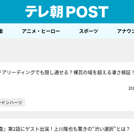
テレ
楽
アニメ・ヒーロー
スポーツ
アナウ
、チアリーディングでも隠し通せる？裸芸の域を超える凄さ検証
20
ンドンハーツ
査』第2話にゲスト出演！上川隆也も驚きの“渋い選択”とは？