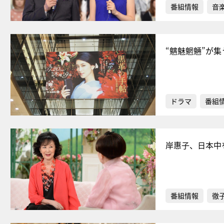
番組情報
音
“魑魅魍魎”が
ドラマ
番組
岸惠子、日本中
番組情報
徹