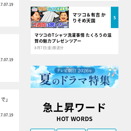
17.07.19
マツコ＆有吉 か
5
りそめ天国
マツコのTシャツ洗濯事情 たくろうの滋
賀の魅力プレゼンツアー
8月7日(金)放送分
17.07.19
りで」
急上昇ワード
17.07.19
HOT WORDS