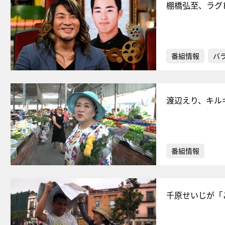
棚橋弘至、ラグ
番組情報
バ
渡辺えり、キル
番組情報
千原せいじが「