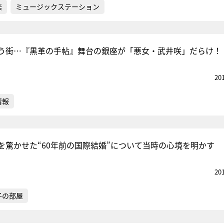
楽
ミュージックステーション
集う街…『黒革の手帖』舞台の銀座が「悪女・武井咲」だらけ！
20
情報
を驚かせた“60年前の国際結婚”について当時の心境を明かす
20
子の部屋