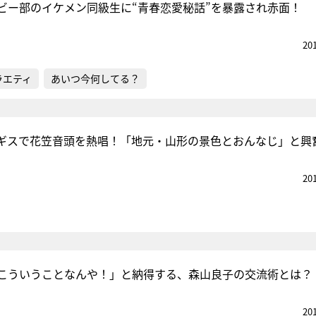
ビー部のイケメン同級生に“青春恋愛秘話”を暴露され赤面！
20
ラエティ
あいつ今何してる？
ギスで花笠音頭を熱唱！「地元・山形の景色とおんなじ」と興
20
こういうことなんや！」と納得する、森山良子の交流術とは？
20