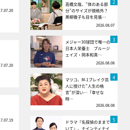
2
高橋文哉、“体のある部
17.07.20
分”のサイズが規格外？
黒柳徹子も目を見張…
2026.08.07
3
メジャー30球団で唯一の
日本人栄養士 ブルージ
ェイズ・岡本和真…
2026.08.08
17.07.20
4
マツコ、M-1ブレイク芸
人に授けた“人生の格
言”が深い…「幸せな
時…
2026.08.08
5
17.07.19
ドラマ『名探偵のままで
いて』、ナインティナイ