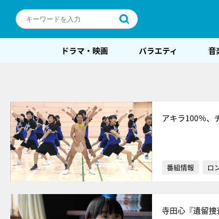
ドラマ・映画
バラエティ
音
アキラ100％
番組情報
ロ
寺田心『遺留捜