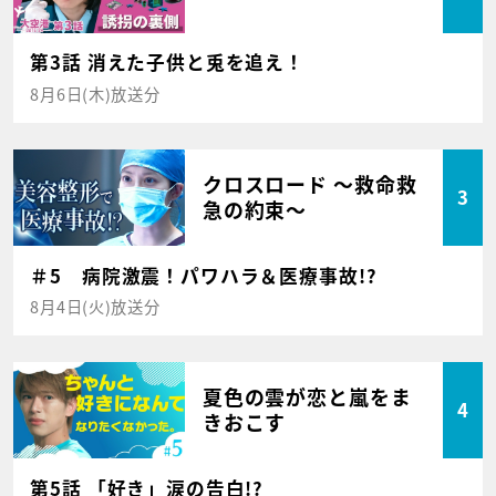
第3話 消えた子供と兎を追え！
8月6日(木)放送分
クロスロード ～救命救
3
急の約束～
＃5 病院激震！パワハラ＆医療事故!?
8月4日(火)放送分
夏色の雲が恋と嵐をま
4
きおこす
第5話 「好き」涙の告白!?