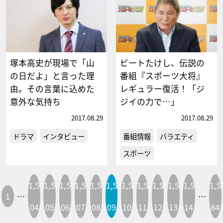
塚本高史が現場で「山
ビートたけし、伝説の
の日だよ」と言った理
番組『スポーツ大将』
由。その言葉に込めた
レギュラー復活！「ジ
意外な気持ち
ジイの力で…」
2017.08.29
2017.08.29
ドラマ
インタビュー
番組情報
バラエティ
スポーツ
1,5
1,5
1,5
1,5
1,5
1,5
1,5
1,5
1,5
1,5
1,5
1,5
1
…
…
04
05
06
07
08
09
10
11
12
13
14
84