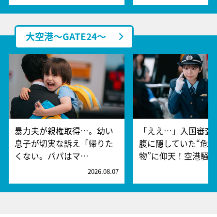
大空港～GATE24～
暴力夫が親権取得…。幼い
「ええ…」入国審査
息子が切実な訴え「帰りた
腹に隠していた“危険
くない。パパはマ…
物”に仰天！空港騒
2026.08.07
2