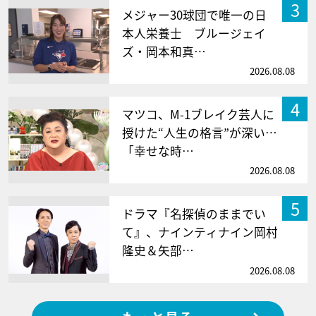
3
メジャー30球団で唯一の日
本人栄養士 ブルージェイ
ズ・岡本和真…
2026.08.08
4
マツコ、M-1ブレイク芸人に
授けた“人生の格言”が深い…
「幸せな時…
2026.08.08
5
ドラマ『名探偵のままでい
て』、ナインティナイン岡村
隆史＆矢部…
2026.08.08