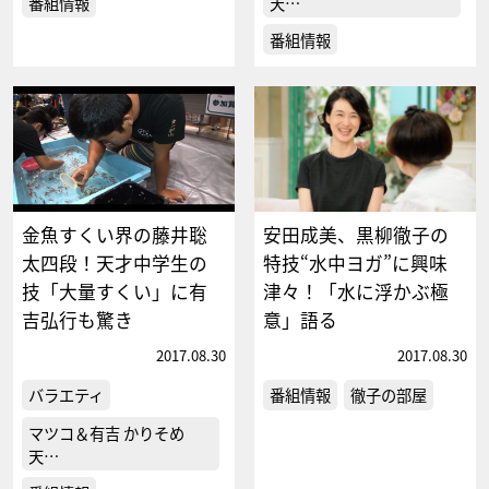
番組情報
天…
番組情報
金魚すくい界の藤井聡
安田成美、黒柳徹子の
太四段！天才中学生の
特技“水中ヨガ”に興味
技「大量すくい」に有
津々！「水に浮かぶ極
吉弘行も驚き
意」語る
2017.08.30
2017.08.30
バラエティ
番組情報
徹子の部屋
マツコ＆有吉 かりそめ
天…