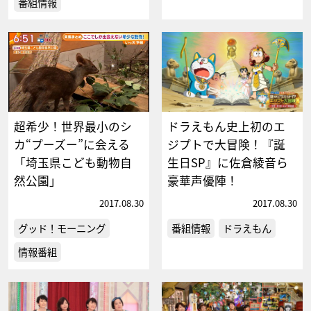
番組情報
超希少！世界最小のシ
ドラえもん史上初のエ
カ“プーズー”に会える
ジプトで大冒険！『誕
「埼玉県こども動物自
生日SP』に佐倉綾音ら
然公園」
豪華声優陣！
2017.08.30
2017.08.30
グッド！モーニング
番組情報
ドラえもん
情報番組