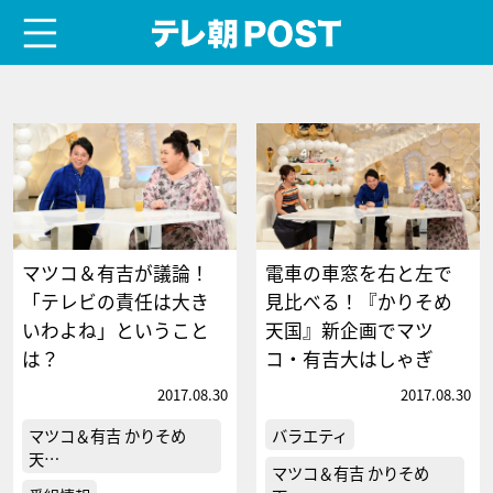
menu
テレ朝POST
マツコ＆有吉が議論！
電車の車窓を右と左で
「テレビの責任は大き
見比べる！『かりそめ
いわよね」ということ
天国』新企画でマツ
は？
コ・有吉大はしゃぎ
2017.08.30
2017.08.30
マツコ＆有吉 かりそめ
バラエティ
天…
マツコ＆有吉 かりそめ