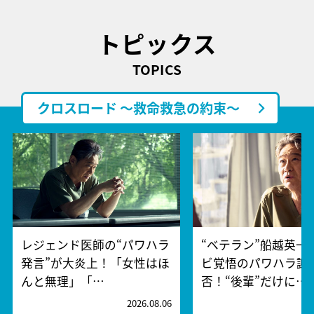
トピックス
TOPICS
クロスロード ～救命救急の約束～
レジェンド医師の“パワハラ
“ベテラン”船越英一
発言”が大炎上！「女性はほ
ビ覚悟のパワハラ謝
んと無理」「…
否！“後輩”だけに…
2026.08.06
2