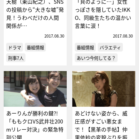
天樹（東山紀之）、SNS
「貝のように…」女性
の投稿から“大きな嘘”発
っぽさを隠していたIKK
見！うわべだけの人間
O、同級生たちの温かい
関係が…
言葉に涙！
2017.08.30
2017.08.30
ドラマ
番組情報
番組情報
バラエティ
刑事7人
あいつ今何してる？
あーりんが勝利の鍵?!
あどけない姿から、威
「ももクロVS武井壮200
圧感がすごい悪女ま
mリレー対決」の緊急特
で！【黒革の手帖】仲
訓公開
里依紗の変貌ぶりを振