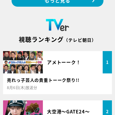
もっと見る
視聴ランキング
（テレビ朝日）
アメトーーク！
1
売れっ子芸人の貴重トーーク祭り!!
8月6日(木)放送分
大空港～GATE24～
2