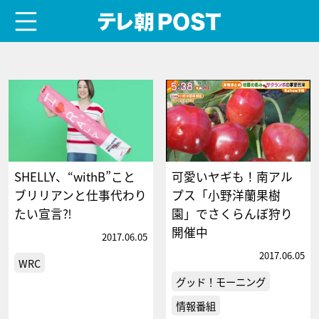
menu
テレ朝POST
SHELLY、“withB”こと
可愛いヤギも！南アル
ブリリアンと仕事代わり
プス「小野洋蘭果樹
たい宣言⁈
園」でさくらんぼ狩り
開催中
2017.06.05
2017.06.05
WRC
グッド！モーニング
情報番組