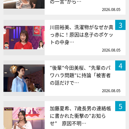
の一言”から…
2026.08.05
3
川田裕美、洗濯物がなぜか真
っ赤に！原因は息子のポケッ
トの中身…
2026.08.05
4
“後輩”今田美桜、“先輩のパ
ワハラ問題”に持論「被害者
の話だけで…
2026.08.05
5
加藤夏希、7歳長男の連絡帳
に書かれた衝撃の“お知ら
せ” 原因不明…