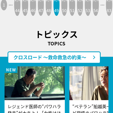
1
…
…
44
45
46
47
48
49
50
51
52
53
54
83
トピックス
TOPICS
クロスロード ～救命救急の約束～
レジェンド医師の“パワハラ
“ベテラン”船越英一
発言”が大炎上！「女性はほ
ビ覚悟のパワハラ謝