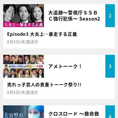
大追跡～警視庁ＳＳＢ
2
Ｃ強行犯係～ Season2
Episode3 大炎上…暴走する正義
8月5日(水)放送分
アメトーーク！
3
売れっ子芸人の貴重トーーク祭り!!
8月6日(木)放送分
クロスロード ～救命救
4