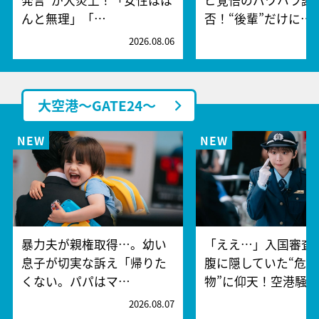
んと無理」「…
否！“後輩”だけに…
2026.08.06
2
大空港～GATE24～
暴力夫が親権取得…。幼い
「ええ…」入国審査
息子が切実な訴え「帰りた
腹に隠していた“危険
くない。パパはマ…
物”に仰天！空港騒
2026.08.07
2