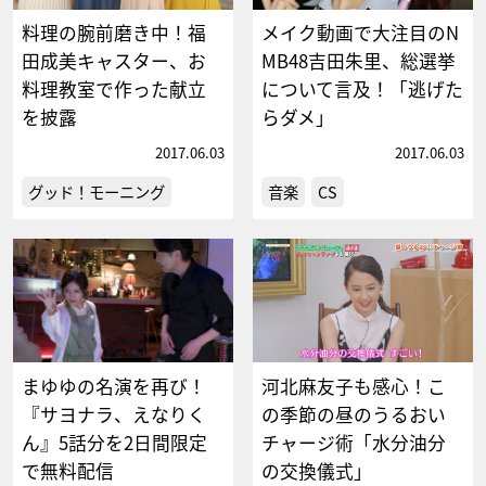
料理の腕前磨き中！福
メイク動画で大注目のN
田成美キャスター、お
MB48吉田朱里、総選挙
料理教室で作った献立
について言及！「逃げた
を披露
らダメ」
2017.06.03
2017.06.03
グッド！モーニング
音楽
CS
まゆゆの名演を再び！
河北麻友子も感心！こ
『サヨナラ、えなりく
の季節の昼のうるおい
ん』5話分を2日間限定
チャージ術「水分油分
で無料配信
の交換儀式」