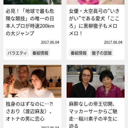
必見！「地球で最も危
女優・大空眞弓の“いき
険な競技」の唯一の日
がい”である愛犬「ここ
本人プロが時速200km
ろ」に黒柳徹子もメロ
の大ジャンプ
メロ！
2017.06.04
2017.06.04
バラエティ
番組情報
番組情報
徹子の部屋
独身のはずなのに…⁈
麻酔なしの帝王切開、
さおり（渡辺麻友）、
マッカーサーからご馳
オトナの男に恋心
走…稲川素子の半生に
迫る
2017.06.04