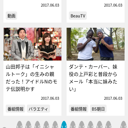
2017.06.03
2017.06.03
動画
BeauTV
山田邦子は「イニシャ
ダンテ・カーバー、妹
ルトーク」の生みの親
役の上戸彩と普段から
だった！アイドルNのモ
メール「本当に妹みた
テ伝説明かす
い」
2017.06.03
2017.06.03
番組情報
バラエティ
番組情報
BS朝日
1,5
1,5
1,5
1,5
1,5
1,5
1,5
1,5
1,5
1,5
1,5
1,5