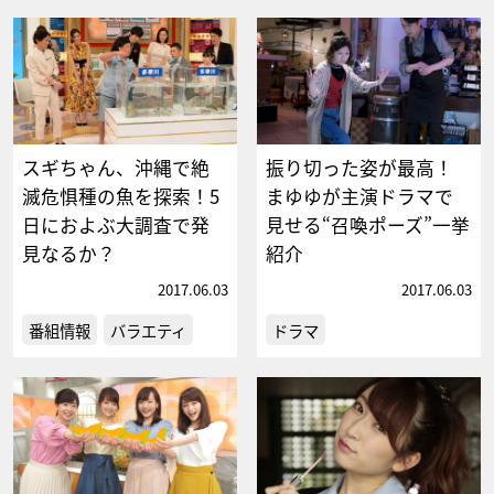
スギちゃん、沖縄で絶
振り切った姿が最高！
滅危惧種の魚を探索！5
まゆゆが主演ドラマで
日におよぶ大調査で発
見せる“召喚ポーズ”一挙
見なるか？
紹介
2017.06.03
2017.06.03
番組情報
バラエティ
ドラマ