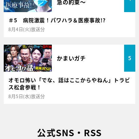
急の約束～
＃5 病院激震！パワハラ＆医療事故!?
8月4日(火)放送分
かまいガチ
5
オモロ怖い「でな、話はここからやねん」トラビ
ス松倉参戦！
8月5日(水)放送分
公式SNS・RSS