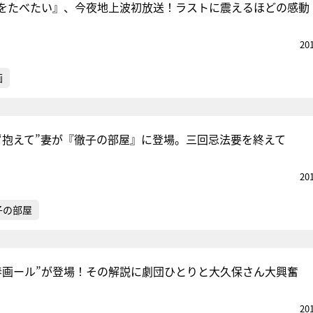
をたべたい』、今夜地上波初放送！ラストに震えるほどの感動
20
画
“抱えて”妻が『徹子の部屋』に登場。三回忌法要を終えて
20
子の部屋
春画ール”が登場！その解説に劇団ひとりと大久保さん大興奮
20