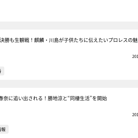
1決勝も生観戦！麒麟・川島が子供たちに伝えたいプロレスの魅
20
番
春奈に追い出される！勝地涼と“同棲生活”を開始
20
情報