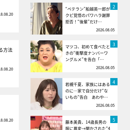
2
“ベテラン”船越英一郎が
18.08.20
クビ覚悟のパワハラ謝罪
拒否！“後輩”だけ…
2026.08.05
3
マツコ、初めて食べたと
る方法
きの“衝撃度ナンバーワ
ングルメ”を告白「…
2026.08.05
18.08.20
4
若槻千夏、家族にはある
のに…家で自分だけ“な
いもの”告白 あわや…
2026.08.05
5
18.08.20
藤本美貴、14歳長男の
服に異変→聞かされた“4