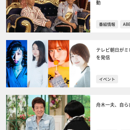
動
番組情報
AB
テレビ朝日がミ
を発信
イベント
舟木一夫、自ら