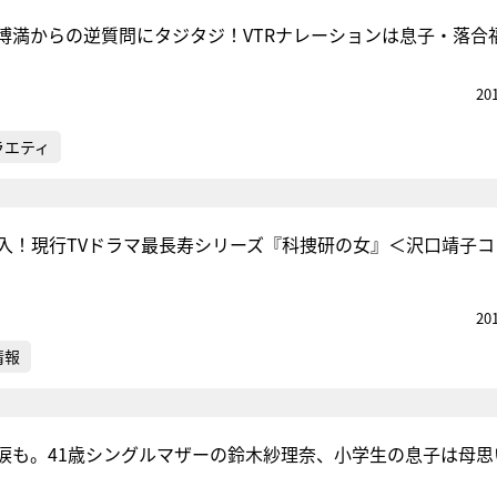
博満からの逆質問にタジタジ！VTRナレーションは息子・落合
20
ラエティ
突入！現行TVドラマ最長寿シリーズ『科捜研の女』＜沢口靖子コ
20
情報
涙も。41歳シングルマザーの鈴木紗理奈、小学生の息子は母思