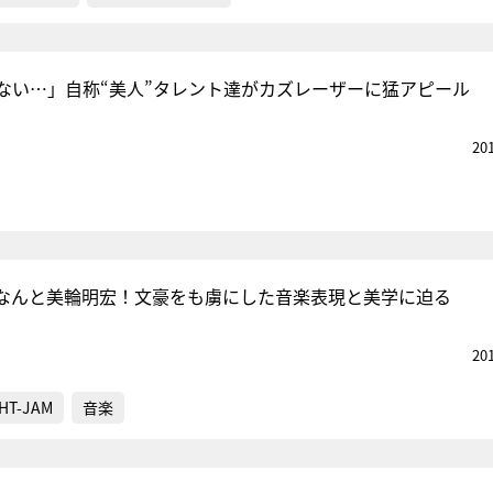
ない…」自称“美人”タレント達がカズレーザーに猛アピール
20
なんと美輪明宏！文豪をも虜にした音楽表現と美学に迫る
20
HT-JAM
音楽