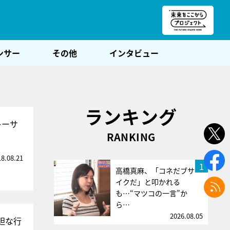
朝POST
ンサー
その他
インタビュー
ランキング
キーサ
RANKING
18.08.21
1
高橋真麻、「コネだブサ
イクだ」と叩かれる
も…“マツコの一言”か
ら…
2026.08.05
胆な行