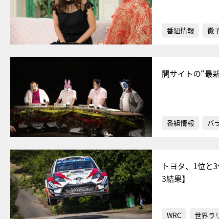
番組情報
徹
闇サイトの“最
番組情報
バ
トヨタ、1位と
3結果】
WRC
世界ラ