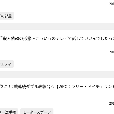
20
子の部屋
新”殺人依頼の形態…こういうのテレビで話していいんでしたっ
20
ラエティ
3位に！2戦連続ダブル表彰台へ【WRC：ラリー・ドイチェランド
20
リー選手権
モータースポーツ