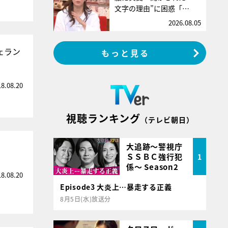
文字の理由”に困惑「…
2026.08.05
ェラン
もっと見る
18.08.20
視聴ランキング
（テレビ朝日）
大追跡～警視庁
ＳＳＢＣ強行犯
1
係～ Season2
18.08.20
Episode3 大炎上…暴走する正義
8月5日(水)放送分