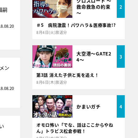
クロスロード ～
救命救急の約束
2
福嗣
～
＃5 病院激震！パワハラ＆医療事故!?
18.08.20
8月4日(火)放送分
大空港～GATE2
3
4～
メン
第3話 消えた子供と兎を追え！
8月6日(木)放送分
18.08.20
かまいガチ
4
オモロ怖い「でな、話はここからやね
い
ん」トラビス松倉参戦！