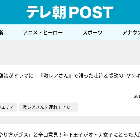
テレ
楽
アニメ・ヒーロー
スポーツ
アナウ
験談がドラマに！『激レアさん』で語った壮絶＆感動の“ヤン
20
ラエティ
激レアさんを連れてきた。
やり方がブス」と辛口意見！年下王子がオトナ女子にとった大