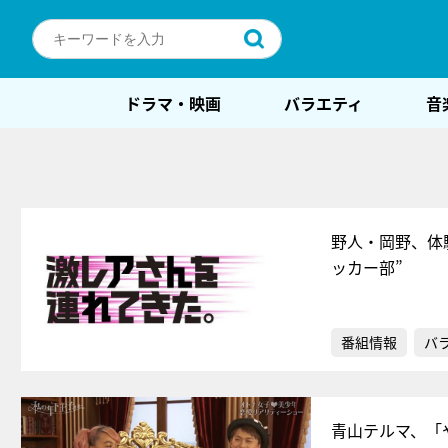
ドラマ・映画
バラエティ
音
野人・岡野、体
ッカー部”
番組情報
バ
青山テルマ、「