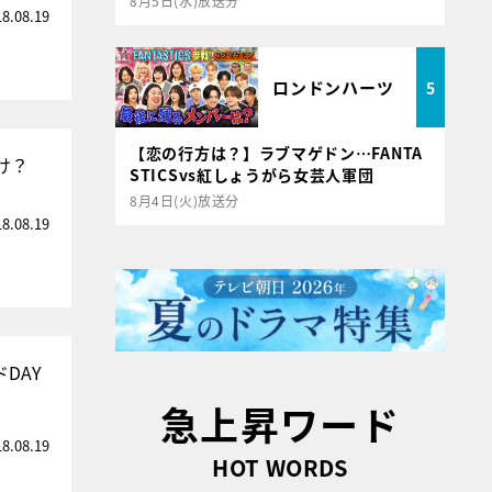
8月5日(水)放送分
18.08.19
ロンドンハーツ
5
【恋の行方は？】ラブマゲドン…FANTA
け？
STICSvs紅しょうがら女芸人軍団
8月4日(火)放送分
18.08.19
DAY
急上昇ワード
18.08.19
HOT WORDS