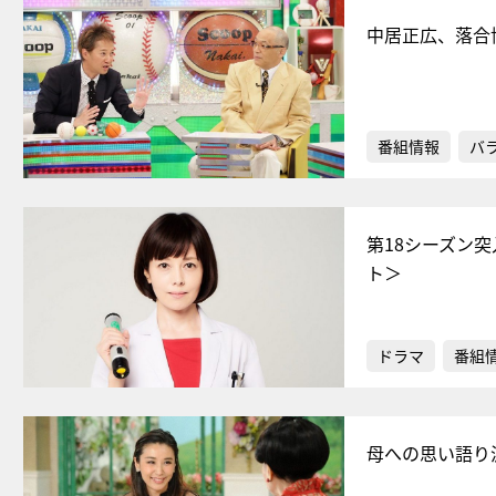
中居正広、落合
番組情報
バ
第18シーズン
ト＞
ドラマ
番組
母への思い語り