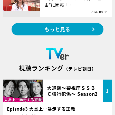
由”に困惑「…
2026.08.05
もっと見る
視聴ランキング
（テレビ朝日）
大追跡～警視庁ＳＳＢ
1
Ｃ強行犯係～ Season2
Episode3 大炎上…暴走する正義