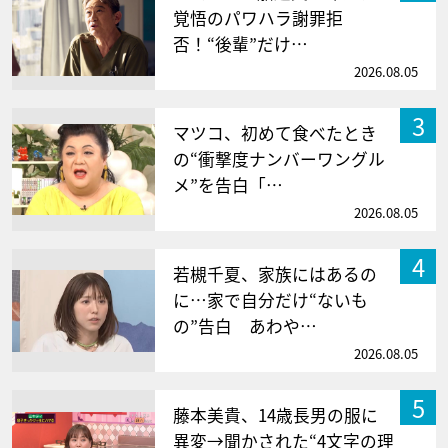
覚悟のパワハラ謝罪拒
否！“後輩”だけ…
2026.08.05
3
マツコ、初めて食べたとき
の“衝撃度ナンバーワングル
メ”を告白「…
2026.08.05
4
若槻千夏、家族にはあるの
に…家で自分だけ“ないも
の”告白 あわや…
2026.08.05
5
藤本美貴、14歳長男の服に
異変→聞かされた“4文字の理