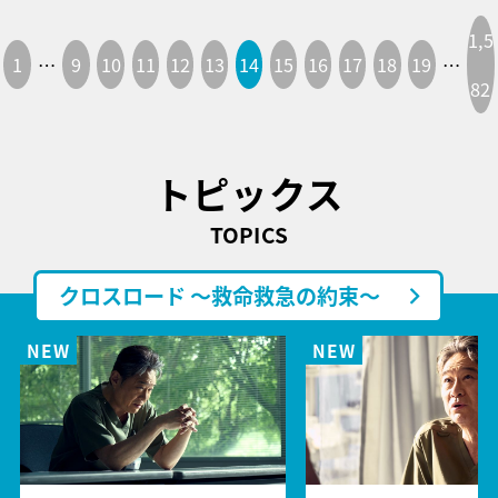
1,5
1
…
9
10
11
12
13
14
15
16
17
18
19
…
82
トピックス
TOPICS
クロスロード ～救命救急の約束～