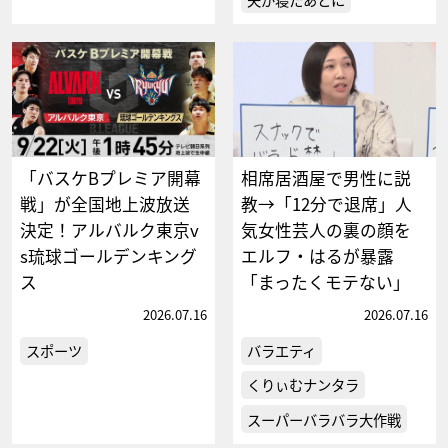
「バスケBプレミア開幕
相席居酒屋で男性に説
戦」が全国地上波放送
教→「12分で退席」人
決定！アルバルク東京v
気女性芸人の裏の顔を
s琉球ゴールデンキング
エルフ・はるが暴露
ス
「まったくモテない」
2026.07.16
2026.07.16
スポーツ
バラエティ
くりぃむナンタラ
スーパーバラバラ大作戦