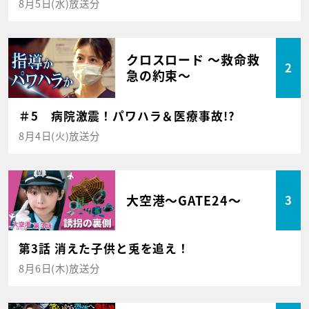
8月5日(水)放送分
クロスロード ～救命救
2
急の約束～
＃5 病院激震！パワハラ＆医療事故!?
8月4日(火)放送分
大空港～GATE24～
3
第3話 消えた子供と兎を追え！
8月6日(木)放送分