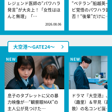
レジェンド医師の“パワハラ
“ベテラン”船越英一
発言”が大炎上！「女性はほ
ビ覚悟のパワハラ謝
んと無理」「…
否！“後輩”だけに…
2026.08.06
2
大空港～GATE24～
息子のタブレットに父の暴
ドラマ『大空港』、
力映像が…“観察眼MAX”の
（趣里）＆早見（眞
主人公が見つけた…
敦）の名コンビ誕…