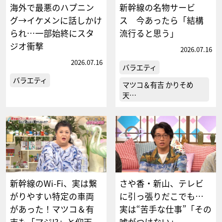
海外で最悪のハプニン
新幹線の名物サービ
グ→イケメンに話しかけ
ス 今あったら「結構
られ…一部始終にスタ
流行ると思う」
ジオ衝撃
2026.07.16
2026.07.16
バラエティ
バラエティ
マツコ＆有吉 かりそめ
天…
新幹線のWi-Fi、実は繋
さや香・新山、テレビ
がりやすい特定の車両
に引っ張りだこでも…
があった！マツコ＆有
実は“苦手な仕事”「その
吉も「マジ!?」と仰天
嘘がつけない」