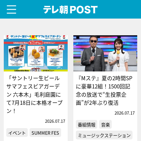
menu
テレ朝POST
「サントリー生ビール
『Mステ』夏の2時間SP
サマフェスビアガーデ
に豪華12組！1500回記
ン 六本木」毛利庭園に
念の放送で“生投票企
て7月18日に本格オープ
画”が2年ぶり復活
ン！
2026.07.17
2026.07.17
番組情報
音楽
イベント
SUMMER FES
ミュージックステーション