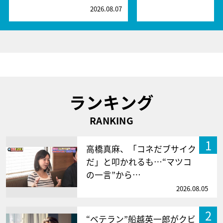
2026.08.07
2
ランキング
RANKING
1
高橋真麻、「コネだブサイク
だ」と叩かれるも…“マツコ
の一言”から…
2026.08.05
2
“ベテラン”船越英一郎がクビ