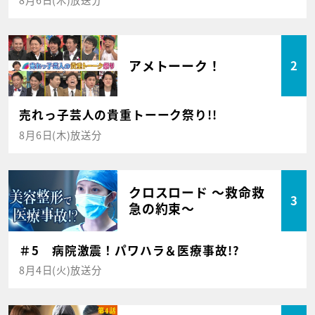
アメトーーク！
2
売れっ子芸人の貴重トーーク祭り!!
8月6日(木)放送分
クロスロード ～救命救
3
急の約束～
＃5 病院激震！パワハラ＆医療事故!?
8月4日(火)放送分