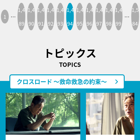
1,4
1,4
1,4
1,4
1,4
1,4
1,4
1,4
1,4
1,4
1,4
1,5
1
…
…
89
90
91
92
93
94
95
96
97
98
99
84
トピックス
TOPICS
クロスロード ～救命救急の約束～