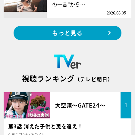
の一言”から…
2026.08.05
もっと見る
視聴ランキング
（テレビ朝日）
大空港～GATE24～
1
第3話 消えた子供と兎を追え！
8月6日(木)放送分