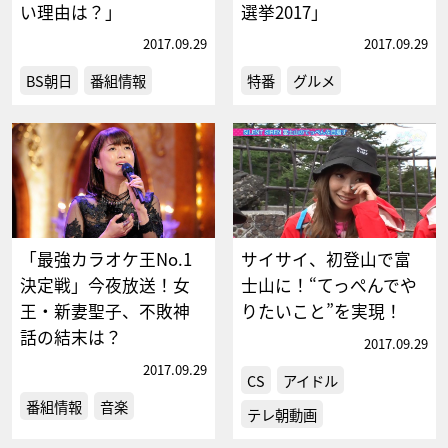
い理由は？」
選挙2017」
2017.09.29
2017.09.29
BS朝日
番組情報
特番
グルメ
「最強カラオケ王No.1
サイサイ、初登山で富
決定戦」今夜放送！女
士山に！“てっぺんでや
王・新妻聖子、不敗神
りたいこと”を実現！
話の結末は？
2017.09.29
2017.09.29
CS
アイドル
番組情報
音楽
テレ朝動画