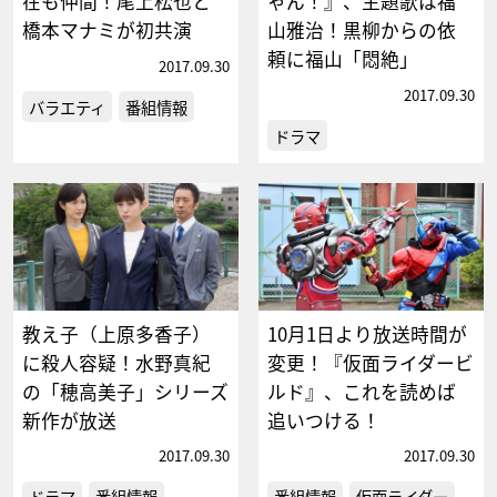
在も仲間！尾上松也と
ゃん！』、主題歌は福
橋本マナミが初共演
山雅治！黒柳からの依
頼に福山「悶絶」
2017.09.30
2017.09.30
バラエティ
番組情報
ドラマ
教え子（上原多香子）
10月1日より放送時間が
に殺人容疑！水野真紀
変更！『仮面ライダービ
の「穂高美子」シリーズ
ルド』、これを読めば
新作が放送
追いつける！
2017.09.30
2017.09.30
ドラマ
番組情報
番組情報
仮面ライダー