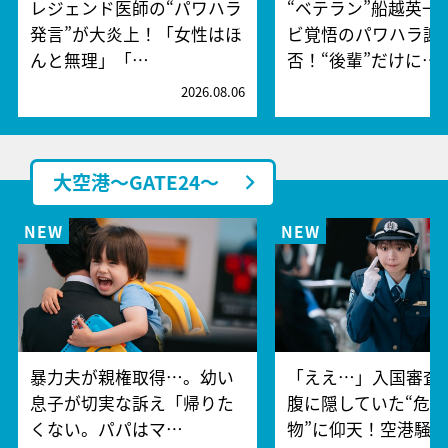
レジェンド医師の“パワハラ
“ベテラン”船越英一
発言”が大炎上！「女性はほ
ビ覚悟のパワハラ謝
んと無理」「…
否！“後輩”だけに…
2026.08.06
2
大空港～GATE24～
暴力夫が親権取得…。幼い
「ええ…」入国審査
息子が切実な訴え「帰りた
腹に隠していた“危険
くない。パパはマ…
物”に仰天！空港騒