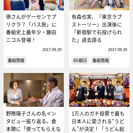
徳さんがゲーセンでプ
有森也実、『東京ラブ
リクラ？「バス旅」に
ストーリー』出演後に
番組史上最年少・藤田
「新宿駅で石投げられ
ニコル登場！
た」過去語る
2017.09.29
2017.09.29
番組情報
BS朝日
番組情報
野際陽子さんの名イン
1万人のガチ投票で最も
タビュー振り返る。倉
日本人に愛される“うど
本聰に「使ってもらえな
ん”が決定！「うどん総