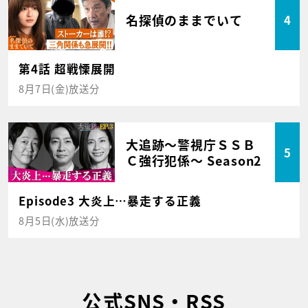
名探偵のままでいて
4
第4話 超戦慄展開
8月7日(金)放送分
大追跡～警視庁ＳＳＢ
5
Ｃ強行犯係～ Season2
Episode3 大炎上…暴走する正義
8月5日(水)放送分
公式SNS・RSS