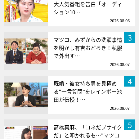
大人気番組を告白「オーディ
ション10…
2026.08.06
3
マツコ、みずからの洗濯事情
を明かし有吉おどろき！私服
で外出す…
2026.08.07
4
既婚・彼女持ち男を見極め
る“一言質問”をレインボー池
田が伝授！…
2026.08.07
5
高橋真麻、「コネだブサイク
だ」と叩かれるも…“マツコ