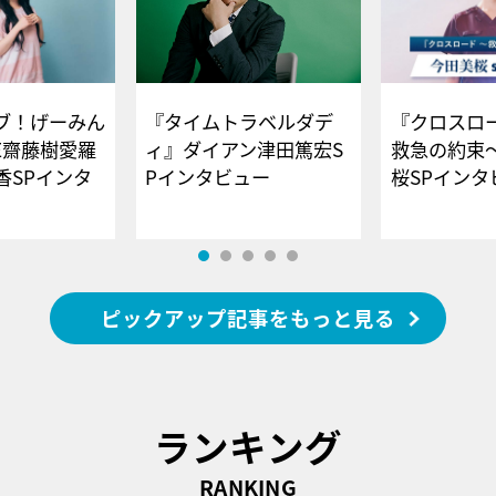
ブ！げーみん
『タイムトラベルダデ
『クロスロー
E齋藤樹愛羅
ィ』ダイアン津田篤宏S
救急の約束
香SPインタ
Pインタビュー
桜SPイ
ピックアップ記事をもっと見る
ランキング
RANKING