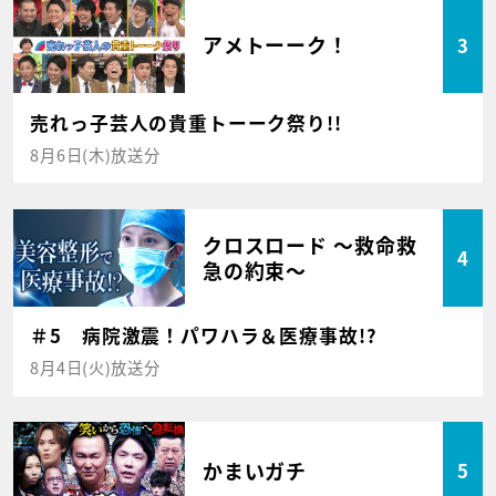
アメトーーク！
3
売れっ子芸人の貴重トーーク祭り!!
8月6日(木)放送分
クロスロード ～救命救
4
急の約束～
＃5 病院激震！パワハラ＆医療事故!?
8月4日(火)放送分
かまいガチ
5