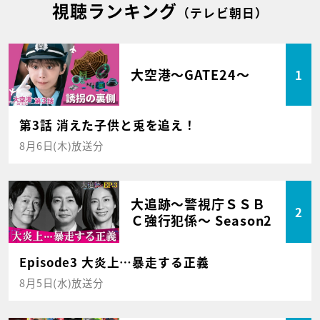
視聴ランキング
（テレビ朝日）
大空港～GATE24～
1
第3話 消えた子供と兎を追え！
8月6日(木)放送分
大追跡～警視庁ＳＳＢ
2
Ｃ強行犯係～ Season2
Episode3 大炎上…暴走する正義
8月5日(水)放送分