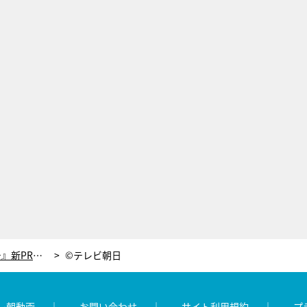
こんなタモリ見たことない！『Mステ』新PR映像で走って・跳んで・華麗に回転
©テレビ朝日
レ朝動画
お問い合わせ
サイト利用規約
プ