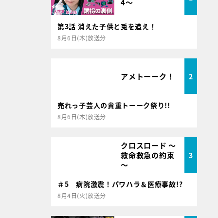
4～
第3話 消えた子供と兎を追え！
8月6日(木)放送分
アメトーーク！
2
売れっ子芸人の貴重トーーク祭り!!
8月6日(木)放送分
クロスロード ～
救命救急の約束
3
～
＃5 病院激震！パワハラ＆医療事故!?
8月4日(火)放送分