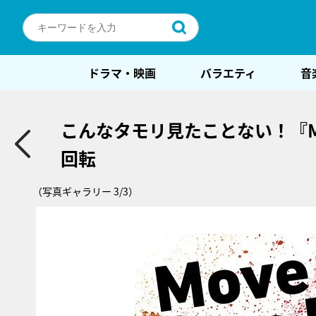
ドラマ・映画
バラエティ
音
こんなタモリ見たことない！『
回転
（写真ギャラリー 3/3）