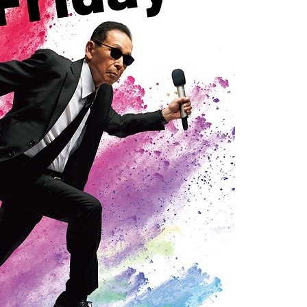
『アイ＝ラブ！げーみん
E齋藤樹愛羅＆佐々木舞
ビュー