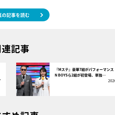
真の記事を読む
関連記事
サムネイル
『Mステ』豪華7組がパフォーマンス！
N BOYSら2組が初登場、単独…
7
202