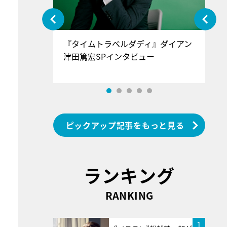
ぐ』＝LOV
『タイムトラベルダディ』ダイアン
『
香SPインタ
津田篤宏SPインタビュー
～
ピックアップ記事をもっと見る
ランキング
RANKING
1