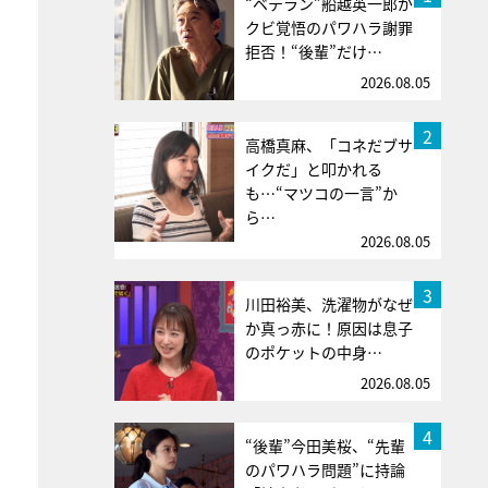
“ベテラン”船越英一郎が
クビ覚悟のパワハラ謝罪
拒否！“後輩”だけ…
2026.08.05
2
高橋真麻、「コネだブサ
イクだ」と叩かれる
も…“マツコの一言”か
ら…
2026.08.05
3
川田裕美、洗濯物がなぜ
か真っ赤に！原因は息子
のポケットの中身…
2026.08.05
4
“後輩”今田美桜、“先輩
のパワハラ問題”に持論