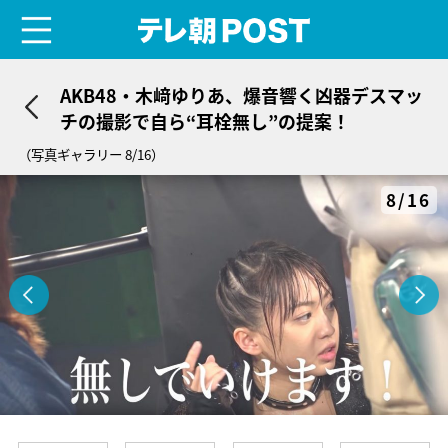
menu
テレ朝POST
AKB48・木﨑ゆりあ、爆音響く凶器デスマッ
チの撮影で自ら“耳栓無し”の提案！
（写真ギャラリー 8/16）
8/16