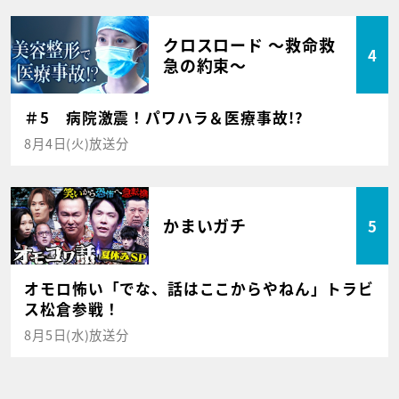
クロスロード ～救命救
4
急の約束～
＃5 病院激震！パワハラ＆医療事故!?
8月4日(火)放送分
かまいガチ
5
オモロ怖い「でな、話はここからやねん」トラビ
ス松倉参戦！
8月5日(水)放送分