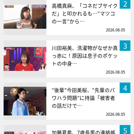
2
高橋真麻、「コネだブサイク
だ」と叩かれるも…“マツコ
の一言”から…
2026.08.05
3
川田裕美、洗濯物がなぜか真
っ赤に！原因は息子のポケッ
トの中身…
2026.08.05
4
“後輩”今田美桜、“先輩のパ
ワハラ問題”に持論「被害者
の話だけで…
2026.08.05
5
加藤夏希、7歳長男の連絡帳