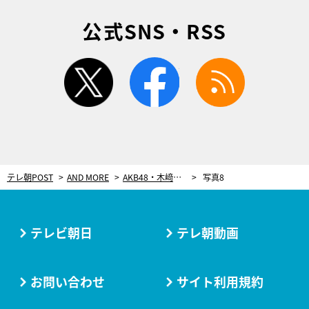
公式SNS・RSS
twitter
facebook
rss
テレ朝POST
AND MORE
AKB48・木﨑ゆりあ、爆音響く凶器デスマッチの撮影で自ら“耳栓無し”の提案！
写真8
テレビ朝日
テレ朝動画
お問い合わせ
サイト利用規約