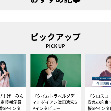
ピックアップ
PICK UP
ブ！げーみん
『タイムトラベルダデ
『クロスロー
E齋藤樹愛羅
ィ』ダイアン津田篤宏S
救急の約束
香SPインタ
Pインタビュー
桜SPイ