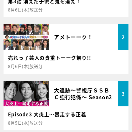
第3話 消えた子供と兎を追え！
8月6日(木)放送分
アメトーーク！
2
売れっ子芸人の貴重トーーク祭り!!
8月6日(木)放送分
大追跡～警視庁ＳＳＢ
3
Ｃ強行犯係～ Season2
Episode3 大炎上…暴走する正義
8月5日(水)放送分