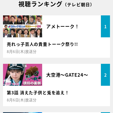
視聴ランキング
（テレビ朝日）
アメトーーク！
1
売れっ子芸人の貴重トーーク祭り!!
8月6日(木)放送分
大空港～GATE24～
2
第3話 消えた子供と兎を追え！
8月6日(木)放送分