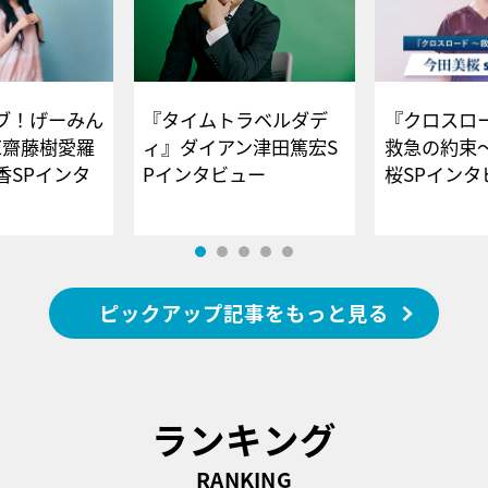
ブ！げーみん
『タイムトラベルダデ
『クロスロー
E齋藤樹愛羅
ィ』ダイアン津田篤宏S
救急の約束
香SPインタ
Pインタビュー
桜SPイ
ピックアップ記事をもっと見る
ランキング
RANKING