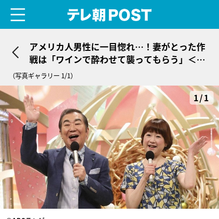
menu
テレ朝POST
アメリカ人男性に一目惚れ…！妻がとった作
戦は「ワインで酔わせて襲ってもらう」＜新
婚さん＞
（写真ギャラリー 1/1）
1/1