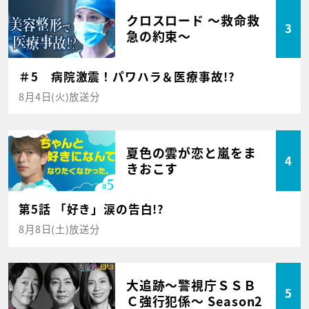
クロスロード ～救命救
3
急の約束～
＃5 病院激震！パワハラ＆医療事故!?
8月4日(火)放送分
夏色の雲が恋と嵐をま
4
きおこす
第5話 「好き」涙の告白!?
8月8日(土)放送分
大追跡～警視庁ＳＳＢ
5
Ｃ強行犯係～ Season2