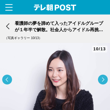
menu
テレ朝POST
看護師の夢を諦めて入ったアイドルグループ
が１年半で解散。社会人からアイドル再挑戦
した少女＜池松愛理＞
（写真ギャラリー 10/13）
10/13