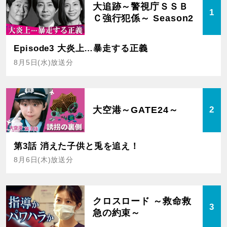
大追跡～警視庁ＳＳＢ
1
Ｃ強行犯係～ Season2
Episode3 大炎上…暴走する正義
8月5日(水)放送分
大空港～GATE24～
2
第3話 消えた子供と兎を追え！
8月6日(木)放送分
クロスロード ～救命救
3
急の約束～