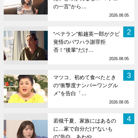
の一言”から…
2026.08.05
2
“ベテラン”船越英一郎がクビ
覚悟のパワハラ謝罪拒
否！“後輩”だけ…
2026.08.05
3
マツコ、初めて食べたとき
の“衝撃度ナンバーワングル
メ”を告白「…
2026.08.05
4
若槻千夏、家族にはあるの
に…家で自分だけ“ないも
の”告白 あわや…