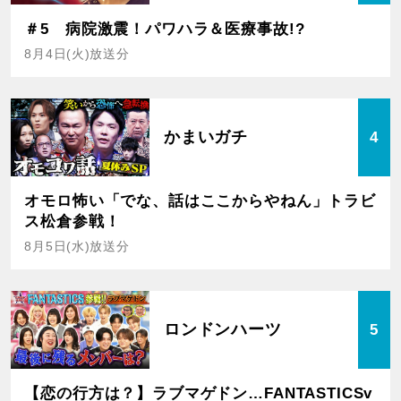
＃5 病院激震！パワハラ＆医療事故!?
8月4日(火)放送分
かまいガチ
4
オモロ怖い「でな、話はここからやねん」トラビ
ス松倉参戦！
8月5日(水)放送分
ロンドンハーツ
5
【恋の行方は？】ラブマゲドン…FANTASTICSv