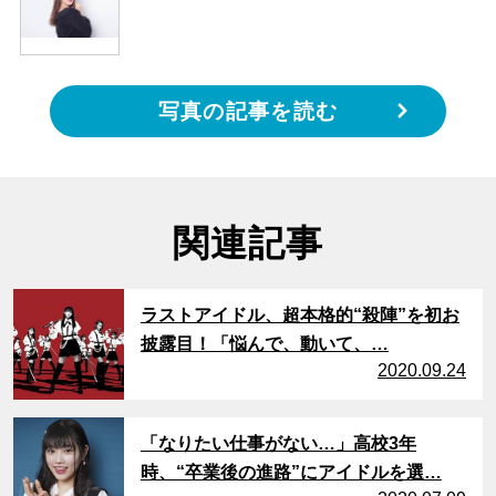
写真の記事を読む
関連記事
サムネイル
ラストアイドル、超本格的“殺陣”を初お
披露目！「悩んで、動いて、…
2020.09.24
サムネイル
「なりたい仕事がない…」高校3年
時、“卒業後の進路”にアイドルを選…