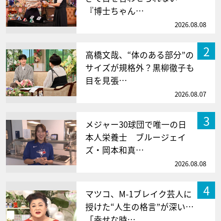
『博士ちゃん…
2026.08.08
2
高橋文哉、“体のある部分”の
サイズが規格外？黒柳徹子も
目を見張…
2026.08.07
3
メジャー30球団で唯一の日
本人栄養士 ブルージェイ
ズ・岡本和真…
2026.08.08
4
マツコ、M-1ブレイク芸人に
授けた“人生の格言”が深い…
「幸せな時…