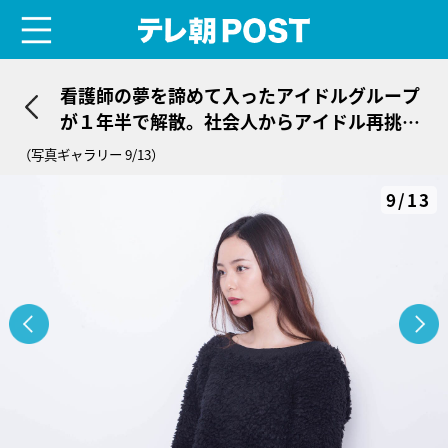
menu
テレ朝POST
看護師の夢を諦めて入ったアイドルグループ
が１年半で解散。社会人からアイドル再挑戦
した少女＜池松愛理＞
（写真ギャラリー 9/13）
9/13