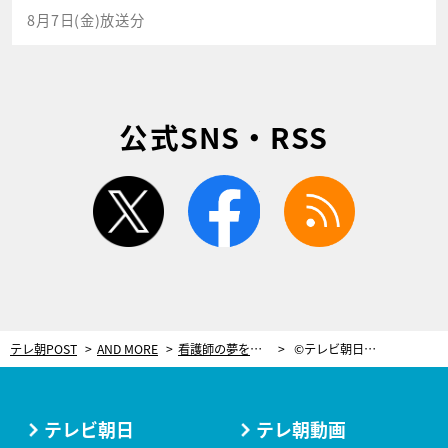
8月7日(金)放送分
公式SNS・RSS
twitter
facebook
rss
テレ朝POST
AND MORE
看護師の夢を諦めて入ったアイドルグループが１年半で解散。社会人からアイドル再挑戦した少女＜池松愛理＞
©テレビ朝日／テレ朝POST
テレビ朝日
テレ朝動画