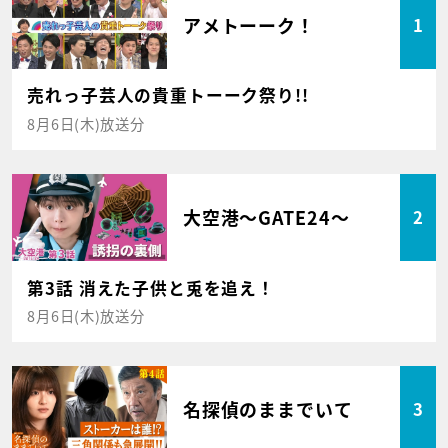
アメトーーク！
1
売れっ子芸人の貴重トーーク祭り!!
8月6日(木)放送分
大空港～GATE24～
2
第3話 消えた子供と兎を追え！
8月6日(木)放送分
名探偵のままでいて
3