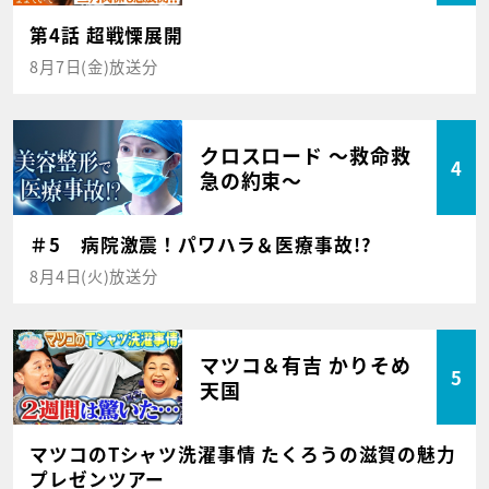
第4話 超戦慄展開
8月7日(金)放送分
クロスロード ～救命救
4
急の約束～
＃5 病院激震！パワハラ＆医療事故!?
8月4日(火)放送分
マツコ＆有吉 かりそめ
5
天国
マツコのTシャツ洗濯事情 たくろうの滋賀の魅力
プレゼンツアー