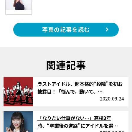
写真の記事を読む
関連記事
サムネイル
ラストアイドル、超本格的“殺陣”を初お
披露目！「悩んで、動いて、…
2020.09.24
サムネイル
「なりたい仕事がない…」高校3年
時、“卒業後の進路”にアイドルを選…