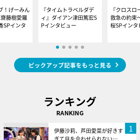
ブ！げーみん
『タイムトラベルダデ
『クロスロー
E齋藤樹愛羅
ィ』ダイアン津田篤宏S
救急の約束
香SPインタ
Pインタビュー
桜SPイ
ピックアップ記事をもっと見る
ランキング
RANKING
1
伊藤沙莉、芦田愛菜が好きす
ぎて目を合わせられない…