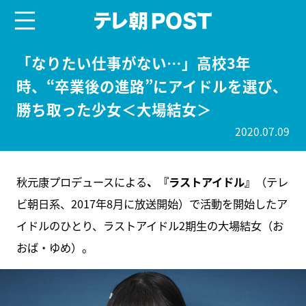
menu
テレ朝POST
「なりたい仕事がない…」高校3年
時、“卒業後の進路”にアイドルを選び、
勝ち取った少女＜大場結女＞
2020.07.09
秋元康プロデュースによる
、『ラストアイドル』
（テレ
ビ朝日系、2017年8月に放送開始）で活動を開始したア
イドルのひとり、ラストアイドル2期生の大場結女（お
おば・ゆめ）。