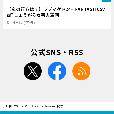
【恋の行方は？】ラブマゲドン…FANTASTICSv
s紅しょうがら女芸人軍団
8月4日(火)放送分
公式SNS・RSS
twitter
facebook
rss
テレ朝POST
バラエティ
timelesz猪俣、違反発覚か…クイズのルールを根底から揺るがす“珍事件”が発生！