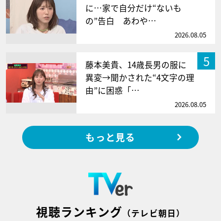
に…家で自分だけ“ないも
の”告白 あわや…
2026.08.05
5
藤本美貴、14歳長男の服に
異変→聞かされた“4文字の理
由”に困惑「…
2026.08.05
もっと見る
視聴ランキング
（テレビ朝日）