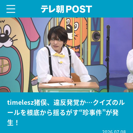
menu
テレ朝POST
timelesz猪俣、違反発覚か…クイズのル
ールを根底から揺るがす“珍事件”が発
生！
2026.07.08