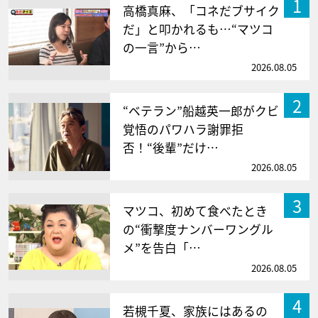
1
高橋真麻、「コネだブサイク
だ」と叩かれるも…“マツコ
の一言”から…
2026.08.05
2
“ベテラン”船越英一郎がクビ
覚悟のパワハラ謝罪拒
否！“後輩”だけ…
2026.08.05
3
マツコ、初めて食べたとき
の“衝撃度ナンバーワングル
メ”を告白「…
2026.08.05
4
若槻千夏、家族にはあるの