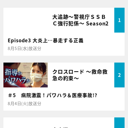
大追跡～警視庁ＳＳＢ
1
Ｃ強行犯係～ Season2
Episode3 大炎上…暴走する正義
8月5日(水)放送分
クロスロード ～救命救
2
急の約束～
＃5 病院激震！パワハラ＆医療事故!?
8月4日(火)放送分