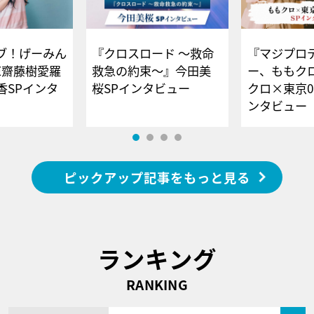
ブ！げーみん
『クロスロード ～救命
『マジプロ
E齋藤樹愛羅
救急の約束～』今田美
ー、ももク
香SPインタ
桜SPインタビュー
クロ×東京0
ンタビュー
ピックアップ記事をもっと見る
ランキング
RANKING