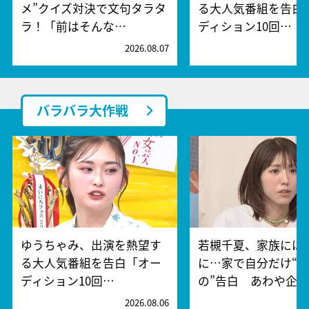
メ”クイズ対決で文句タラタ
る大人気番組を告白
ラ！「前はそんな…
ディション10回…
2026.08.07
2
バラバラ大作戦
ゆうちゃみ、出演を熱望す
若槻千夏、家族には
る大人気番組を告白「オー
に…家で自分だけ“
ディション10回…
の”告白 あわや企…
2026.08.06
2