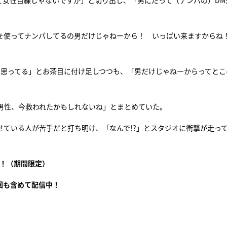
て女性目線じゃないですか」と切り出し、「男にだって（ナンパの）DM
Sを使ってナンパしてるの男だけじゃねーから！ いっぱい来ますからね
て思ってる」とお茶目に付け足しつつも、「男だけじゃねーからってとこ
男性、今救われたかもしれないね」とまとめていた。
載せている人が苦手だと打ち明け、「なんで!?」とスタジオに衝撃が走っ
！（期間限定）
回も含めて配信中！
）