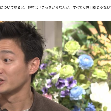
）について語ると、野村は「さっきからなんか、すべて女性目線じゃない
『アイ＝ラブ！げーみん
E齋藤樹愛羅＆佐々木舞
ビュー