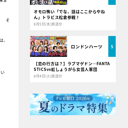
来ま
オモロ怖い「でな、話はここからやね
ん」トラビス松倉参戦！
！ そ
8月5日(水)放送分
は、
ロンドンハーツ
5
【恋の行方は？】ラブマゲドン…FANTA
STICSvs紅しょうがら女芸人軍団
てい
8月4日(火)放送分