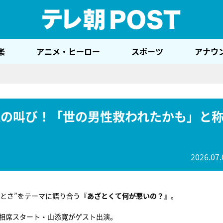
テレ
楽
アニメ・ヒーロー
スポーツ
アナウ
魂の叫び！「世の男性救われたかも」と
2026.07.
とさ”をテーマに語り合う『
あざとくて何が悪いの？
』。
、相席スタート・山添寛がゲスト出演。