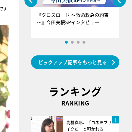
です
ぐ』＝LOV
『クロスロード ～救命救急の約束
『
香SPインタ
～』今田美桜SPインタビュー
ロ
ン
ピックアップ記事をもっと見る
ランキング
RANKING
1
高橋真麻、「コネだブサ
イクだ」と叩かれる