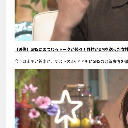
【映像】SNSにまつわるトークが続々！野村がDMを送った女
今回は山里と鈴木が、ゲストの3人とともにSNSの最新事情を