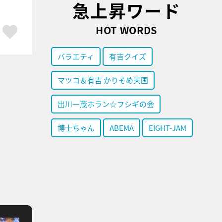
急上昇ワード
HOT WORDS
ア
はてブ
スキボタン
バラエティ
有吉クイズ
マツコ＆有吉 かりそめ天国
出川一茂ホラン☆フシギの会
博士ちゃん
ABEMA
EIGHT-JAM