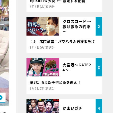
Episode3 大炎上…暴走する正義
8月5日(水)放送分
クロスロード ～
救命救急の約束
2
～
＃5 病院激震！パワハラ＆医療事故!?
8月4日(火)放送分
大空港～GATE2
3
4～
第3話 消えた子供と兎を追え！
8月6日(木)放送分
かまいガチ
4