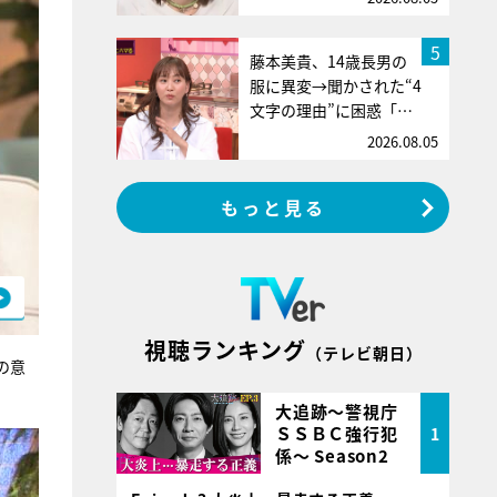
5
藤本美貴、14歳長男の
服に異変→聞かされた“4
文字の理由”に困惑「…
2026.08.05
もっと見る
視聴ランキング
（テレビ朝日）
の意
大追跡～警視庁
ＳＳＢＣ強行犯
1
係～ Season2