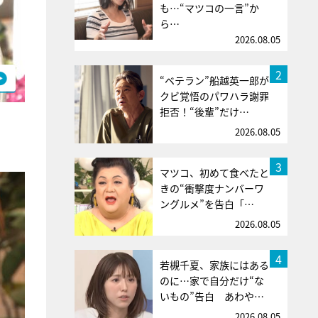
も…“マツコの一言”か
ら…
2026.08.05
2
“ベテラン”船越英一郎が
クビ覚悟のパワハラ謝罪
拒否！“後輩”だけ…
2026.08.05
3
マツコ、初めて食べたと
きの“衝撃度ナンバーワ
ングルメ”を告白「…
2026.08.05
4
若槻千夏、家族にはある
のに…家で自分だけ“な
いもの”告白 あわや…
2026.08.05