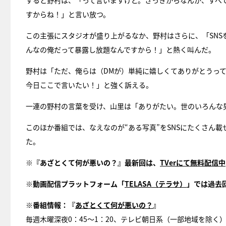
すると野村は、「って言いますけど。さっきからなんか、すべ
すからね！」と言い放つ。
この主張にスタジオが盛り上がるなか、野村はさらに、「SN
んなの俺だって暴露し放題なんですから！」と熱く叫んだ。
野村は「ただ、俺らは（DMが）単純に嬉しくてありがとうっ
今日ここで言いたい！」と強く訴える。
一連の野村の言葉を受け、山里は「ありがたい。世のいろんな
このほか番組では、なえなのが“ある写真”をSNSにたくさん
た。
※『あざとくて何が悪いの？』最新回は、
TVerにて無料配信中
※動画配信プラットフォーム「
TELASA（テラサ）
」では過去
※番組情報：『
あざとくて何が悪いの？
』
毎週木曜深夜0：45～1：20、テレビ朝日系（一部地域を除く