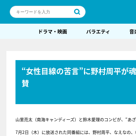
ドラマ・映画
バラエティ
音
“女性目線の苦言”に野村周平が
賛
山里亮太（南海キャンディーズ）と鈴木愛理のコンビが、“あざ
7月2日（木）に放送された同番組には、野村周平、なえなの