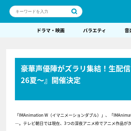
ドラマ・映画
バラエティ
音
豪華声優陣がズラリ集結！生配信
26夏～』開催決定
「IMAnimation W（イマニメーションダブル）」、「IMAni
―。テレビ朝日では現在、3つの深夜アニメ枠でアニメ作品が