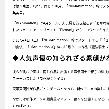
は根本京里、Lynn、同じく10月、「NUMAnimation
英美里。
「IMAnimation」で4月クール、大反響を巻き起こす『
れたショートアニメブランド「PicoAni」から、コウペンち
また7月4日（土）「NUMAnimation」枠でスタートす
川由依、「IMAnimation W」枠の10月クール作品『魔法
◆人気声優の知られざる素顔が
彼らが挑む企画は、同じ作品に出演する声優同士で相手の演技
フォーカスした「制作秘話クイズ」。
豪華声優陣が作品ごとにチームとなって、新作アニメの楽しさ
なかには新作アニメの超貴重なアフレコ台本を公開するなど、
ものばかり。