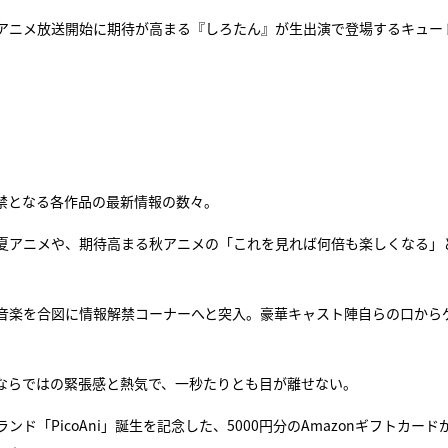
のアニメ放送開始に期待が高まる『しろたん』が生出演で登場するキュー
禁となる各作品の最新情報の数々。
夏アニメや、期待高まる秋アニメの「これを見れば何倍も楽しくなる」
音楽を合図に情報解禁コーナーへと突入。豪華キャスト陣自らの口から
ならではの緊張感と熱気で、一秒たりとも目が離せない。
PicoAni」誕生を記念した、5000円分のAmazonギフトカードが