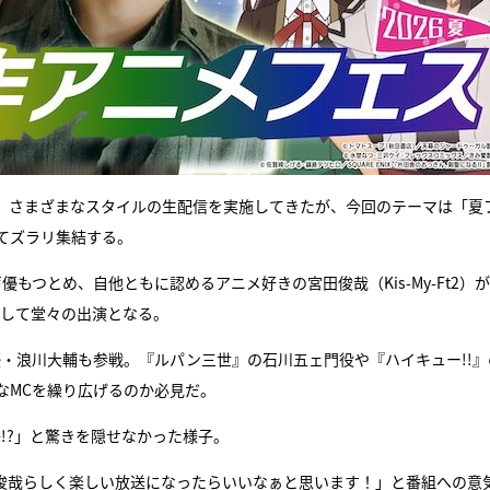
ど、さまざまなスタイルの生配信を実施してきたが、今回のテーマは「夏
てズラリ集結する。
もつとめ、自他ともに認めるアニメ好きの宮田俊哉（Kis-My-Ft2）
として堂々の出演となる。
・浪川大輔も参戦。『ルパン三世』の石川五ェ門役や『ハイキュー!!』
なMCを繰り広げるのか必見だ。
!?」と驚きを隠せなかった様子。
俊哉らしく楽しい放送になったらいいなぁと思います！」と番組への意