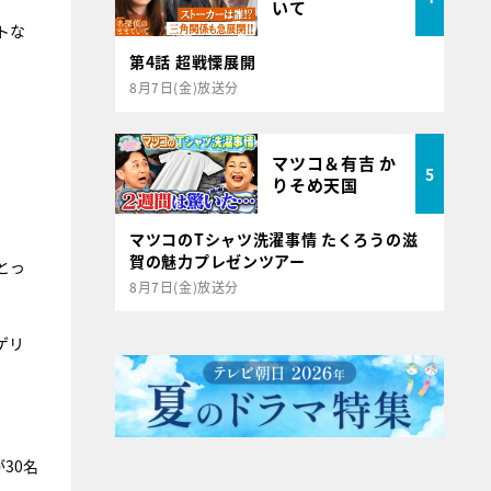
いて
トな
第4話 超戦慄展開
8月7日(金)放送分
マツコ＆有吉 か
5
りそめ天国
マツコのTシャツ洗濯事情 たくろうの滋
賀の魅力プレゼンツアー
とっ
8月7日(金)放送分
ゲリ
30名