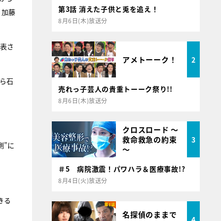
第3話 消えた子供と兎を追え！
、加藤
8月6日(木)放送分
発表さ
アメトーーク！
2
から石
売れっ子芸人の貴重トーーク祭り!!
8月6日(木)放送分
クロスロード ～
救命救急の約束
3
側”に
～
＃5 病院激震！パワハラ＆医療事故!?
8月4日(火)放送分
きる
名探偵のままで
4