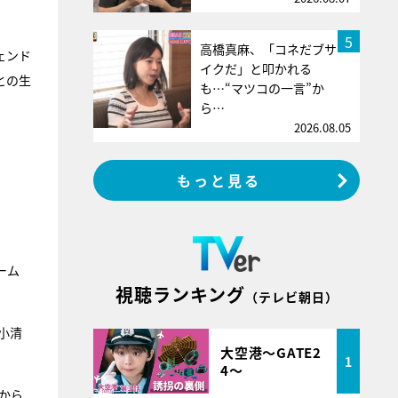
5
高橋真麻、「コネだブサ
ェンド
イクだ」と叩かれる
との生
も…“マツコの一言”か
ら…
2026.08.05
もっと見る
ーム
視聴ランキング
（テレビ朝日）
小清
大空港～GATE2
1
4～
 から