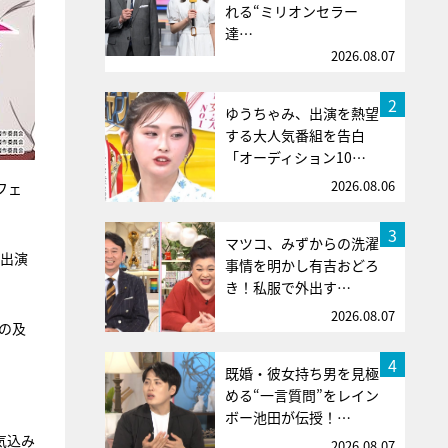
れる“ミリオンセラー
達…
2026.08.07
2
ゆうちゃみ、出演を熱望
する大人気番組を告白
「オーディション10…
2026.08.06
フェ
3
マツコ、みずからの洗濯
が出演
事情を明かし有吉おどろ
き！私服で外出す…
2026.08.07
の及
4
既婚・彼女持ち男を見極
める“一言質問”をレイン
ボー池田が伝授！…
気込み
2026.08.07