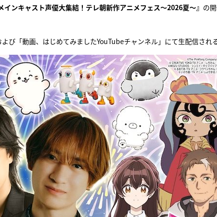
メインキャスト声優大集結！テレ朝新作アニメフェス～2026夏～』
の開
『アイ＝ラブ！げーみん
E齋藤樹愛羅＆佐々木舞
チャンネル」および「動画、はじめてみましたYouTubeチャンネル」にて生配信され
ビュー