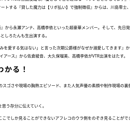
」枠でスタートする『貸した魔力は【リボ払い】で強制徴収』からは、川島零士
あかね噺』から永瀬アンナ、高橋李依といった超豪華メンバー。そして、先日
ゃんとしろたんも生出演する。
る『「きみを愛する気はない」と言った次期公爵様がなぜか溺愛してきます』
騎士レイアース』から佐倉綾音、大久保瑠美、高橋李依がVTR出演をはたす。
わかる！
のスゴさや現場の胸熱エピソード、また人気声優の素顔や制作現場の裏
を思う存分に伝えていく。
ここでしか見ることができないアフレコのウラ側をのぞき見ることがで