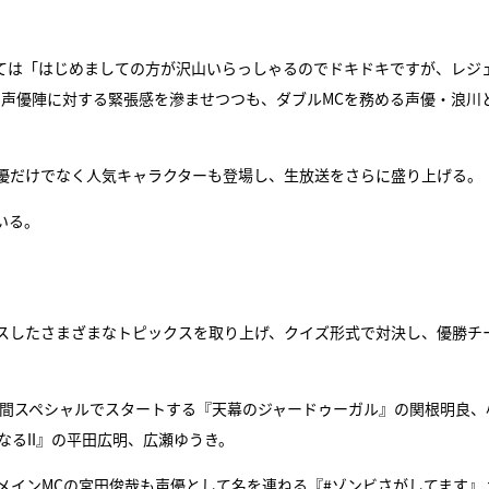
ては「はじめましての方が沢山いらっしゃるのでドキドキですが、レジ
と声優陣に対する緊張感を滲ませつつも、ダブルMCを務める声優・浪川
気声優だけでなく人気キャラクターも登場し、生放送をさらに盛り上げる。
いる。
スしたさまざまなトピックスを取り上げ、クイズ形式で対決し、優勝チ
時間スペシャルでスタートする『天幕のジャードゥーガル』の関根明良、
なるII』の平田広明、広瀬ゆうき。
生配信メインMCの宮田俊哉も声優として名を連ねる『#ゾンビさがしてます』