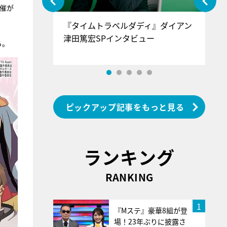
催が
ぐ』＝LOV
『タイムトラベルダディ』ダイアン
『
香SPインタ
津田篤宏SPインタビュー
～
る。
ピックアップ記事をもっと見る
ランキング
RANKING
1
『Mステ』豪華8組が登
場！23年ぶりに披露さ