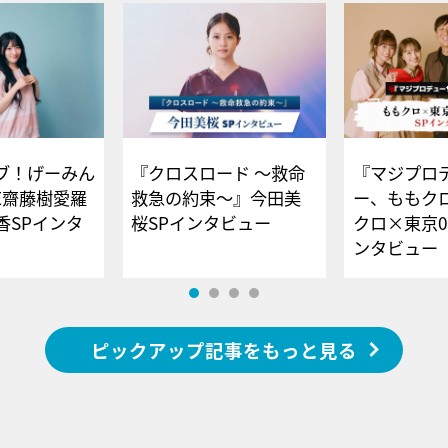
ブ！げーみん
『クロスロード ～救命
『マジプロ
E齋藤樹愛羅
救急の約束～』今田美
ー、ももク
香SPインタ
桜SPインタビュー
クロ×東京0
ンタビュー
ピックアップ記事をもっと見る