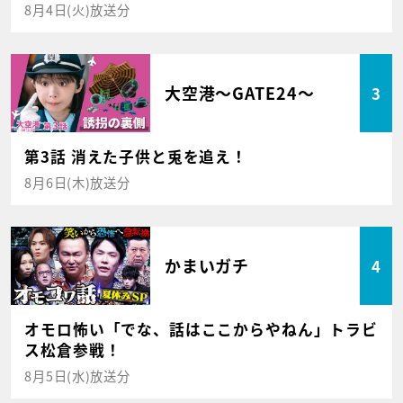
8月4日(火)放送分
大空港～GATE24～
3
第3話 消えた子供と兎を追え！
8月6日(木)放送分
かまいガチ
4
オモロ怖い「でな、話はここからやねん」トラビ
ス松倉参戦！
8月5日(水)放送分