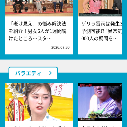
「老け見え」の悩み解決法
ゲリラ雷雨は発生30
を紹介！男女6人が1週間続
予測可能!? “異常気象
けたところ…スタ…
000人の疑問を…
2026.07.30
2
バラエティ