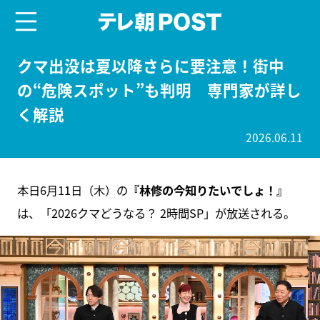
menu
テレ朝POST
クマ出没は夏以降さらに要注意！街中
の“危険スポット”も判明 専門家が詳し
く解説
2026.06.11
本日6月11日（木）の
『林修の今知りたいでしょ！』
は、「2026クマどうなる？ 2時間SP」が放送される。