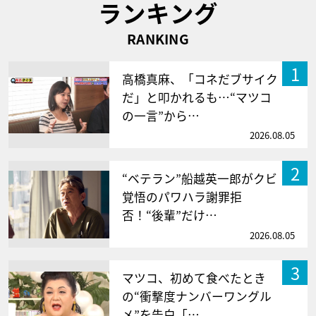
ランキング
RANKING
1
高橋真麻、「コネだブサイク
だ」と叩かれるも…“マツコ
の一言”から…
2026.08.05
2
“ベテラン”船越英一郎がクビ
覚悟のパワハラ謝罪拒
否！“後輩”だけ…
2026.08.05
3
マツコ、初めて食べたとき
の“衝撃度ナンバーワングル
メ”を告白「…