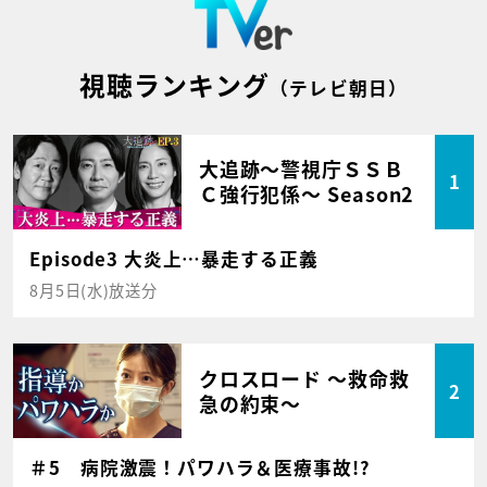
視聴ランキング
（テレビ朝日）
大追跡～警視庁ＳＳＢ
1
Ｃ強行犯係～ Season2
Episode3 大炎上…暴走する正義
8月5日(水)放送分
クロスロード ～救命救
2
急の約束～
＃5 病院激震！パワハラ＆医療事故!?