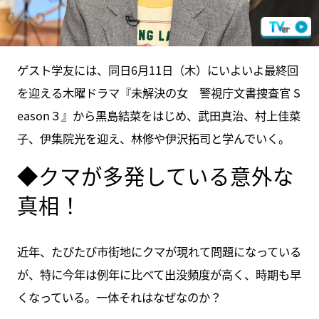
ゲスト学友には、同日6月11日（木）にいよいよ最終回
を迎える木曜ドラマ『未解決の女 警視庁文書捜査官 S
eason３』から黒島結菜をはじめ、武田真治、村上佳菜
子、伊集院光を迎え、林修や伊沢拓司と学んでいく。
◆クマが多発している意外な
真相！
近年、たびたび市街地にクマが現れて問題になっている
が、特に今年は例年に比べて出没頻度が高く、時期も早
くなっている。一体それはなぜなのか？