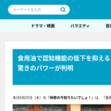
ドラマ・映画
バラエティ
音
食用油で認知機能の低下を抑える
驚きのパワーが判明
本日6月25日（木）の
『林修の今知りたいでしょ！』
は、「食