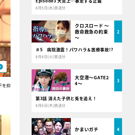
Episode3 大炎上…暴走する正義
8月5日(水)放送分
クロスロード ～
救命救急の約束
2
～
＃5 病院激震！パワハラ＆医療事故!?
8月4日(火)放送分
大空港～GATE2
3
4～
下を抑
第3話 消えた子供と兎を追え！
8月6日(木)放送分
かまいガチ
4