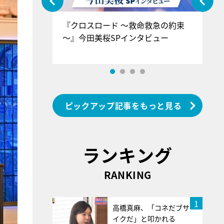
ぐ』＝LOV
『クロスロード ～救命救急の約束
『
香SPインタ
～』今田美桜SPインタビュー
ロ
ン
ピックアップ記事をもっと見る
ランキング
RANKING
1
高橋真麻、「コネだブサ
イクだ」と叩かれる