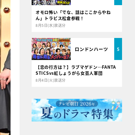
オモロ怖い「でな、話はここからやね
ん」トラビス松倉参戦！
8月5日(水)放送分
ロンドンハーツ
5
【恋の行方は？】ラブマゲドン…FANTA
STICSvs紅しょうがら女芸人軍団
8月4日(火)放送分