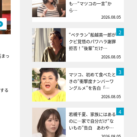
も…“マツコの一言”か
ら…
2026.08.05
2
“ベテラン”船越英一郎が
クビ覚悟のパワハラ謝罪
拒否！“後輩”だけ…
高まっ
2026.08.05
3
マツコ、初めて食べたと
きの“衝撃度ナンバーワ
ングルメ”を告白「…
明する
2026.08.05
4
若槻千夏、家族にはある
のに…家で自分だけ“な
いもの”告白 あわや…
2026.08.05