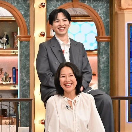
『アイ＝ラブ！げーみん
E齋藤樹愛羅＆佐々木舞
ビュー