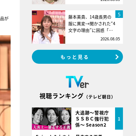
5
藤本美貴、14歳長男の
商品が
服に異変→聞かされた“4
文字の理由”に困惑「…
2026.08.05
もっと見る
視聴ランキング
（テレビ朝日）
大追跡～警視庁
ＳＳＢＣ強行犯
1
係～ Season2