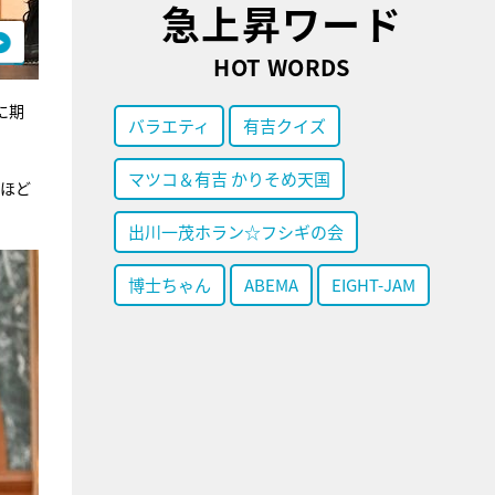
急上昇ワード
HOT WORDS
に期
バラエティ
有吉クイズ
マツコ＆有吉 かりそめ天国
人ほど
出川一茂ホラン☆フシギの会
博士ちゃん
ABEMA
EIGHT-JAM