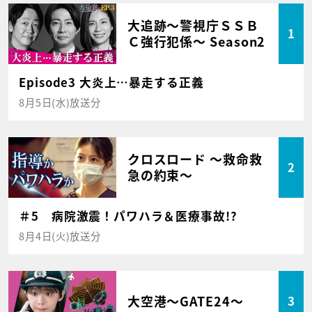
大追跡～警視庁ＳＳＢ
1
Ｃ強行犯係～ Season2
Episode3 大炎上…暴走する正義
8月5日(水)放送分
クロスロード ～救命救
2
急の約束～
＃5 病院激震！パワハラ＆医療事故!?
8月4日(火)放送分
大空港～GATE24～
3