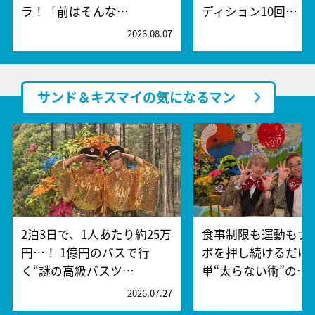
ラ！「前はそんな…
ディション10回…
2026.08.07
2
サンド＆キスマイの気になるマン
2泊3日で、1人あたり約25万
食事制限も運動もナ
円…！ 1億円のバスで行
ボを押し続けるだけ
く“謎の高級バスツ…
単“太らない術”の…
2026.07.27
2