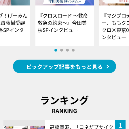
ブ！げーみん
『クロスロード ～救命
『マジプロ
E齋藤樹愛羅
救急の約束～』今田美
ー、ももク
香SPインタ
桜SPインタビュー
クロ×東京0
ンタビュー
ピックアップ記事をもっと見る
ランキング
RANKING
1
高橋真麻、「コネだブサイク