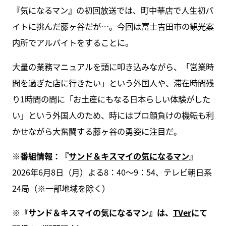
『気になるマン』の初回放送では、町中華店で人生初バ
イトに挑んだ藤ヶ谷だが…。今回は富士吉田市の観光案
内所でアルバイトをすることに。
大量の業務マニュアルを頭に叩き込みながら、「営業時
間を過ぎた店に行きたい」という外国人や、滞在時間残
り1時間の間に「お土産にもなる日本らしい体験がした
い」という外国人のため、時にはプロ顔負けの機転も利
かせながら大奮闘する藤ヶ谷の勇姿に注目だ。
※番組情報：『
サンド＆キスマイの気になるマン
』
2026年6月8日（月）よる8：40～9：54、テレビ朝日系
24局（※一部地域を除く）
※『サンド＆キスマイの気になるマン』は、
TVer
にて