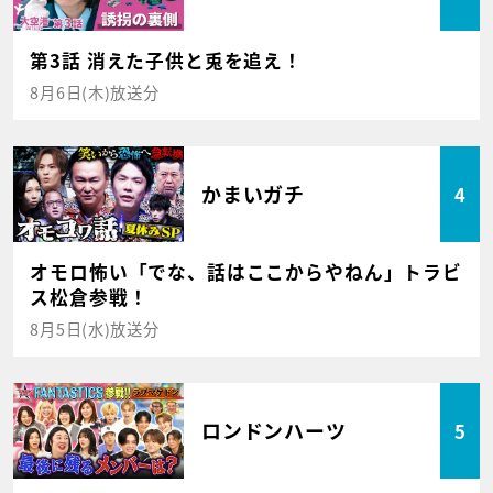
第3話 消えた子供と兎を追え！
8月6日(木)放送分
かまいガチ
4
オモロ怖い「でな、話はここからやねん」トラビ
ス松倉参戦！
8月5日(水)放送分
ロンドンハーツ
5