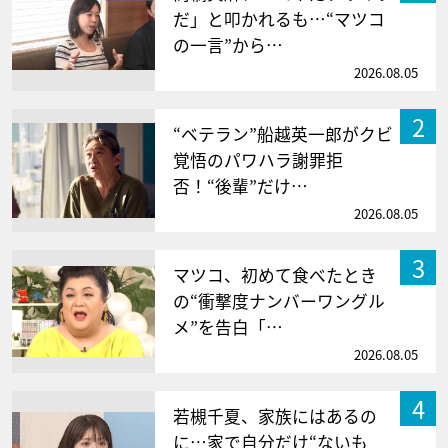
だ」と叩かれるも…“マツコ
の一言”から…
2026.08.05
2
“ベテラン”船越英一郎がクビ
覚悟のパワハラ謝罪拒
否！“後輩”だけ…
2026.08.05
3
マツコ、初めて食べたとき
の“衝撃度ナンバーワングル
メ”を告白「…
2026.08.05
4
若槻千夏、家族にはあるの
に…家で自分だけ“ないも