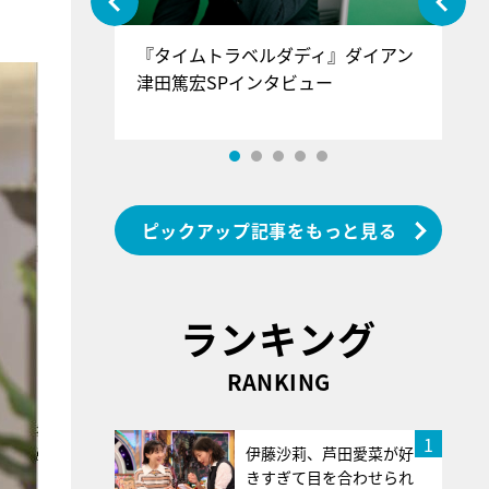
ぐ』＝LOV
『タイムトラベルダディ』ダイアン
『
香SPインタ
津田篤宏SPインタビュー
～
ピックアップ記事をもっと見る
ランキング
RANKING
1
伊藤沙莉、芦田愛菜が好
きすぎて目を合わせられ