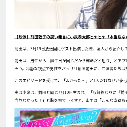
【映像】前田敦子の鋭い発言に小泉孝太郎ヒヤヒヤ「本当危な
前田は、3月19日放送回にゲスト出演した際、友人から紹介し
前田は、男性から「誕生日が同じだから運命だと思う」とアプ
そう。冷静な視点で男性をバッサリ斬る前田に、共演者たちは
このエピソードを受けて、「よかった…」と1人だけなぜか安
実は小泉は、前田と同じ7月10日生まれ。「収録終わりに『前
当危なかった！」と胸を撫で下ろすと、山里は「こんな奇跡ある