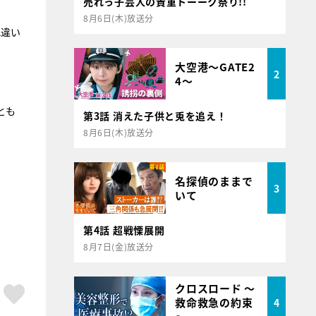
売れっ子芸人の貴重トーーク祭り!!
8月6日(木)放送分
れ違い
大空港～GATE2
2
4～
とも
第3話 消えた子供と兎を追え！
8月6日(木)放送分
名探偵のままで
3
いて
第4話 超戦慄展開
8月7日(金)放送分
クロスロード ～
ア
はてブ
スキボタン
救命救急の約束
4