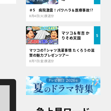
～
＃5 病院激震！パワハラ＆医療事故!?
8月4日(火)放送分
マツコ＆有吉 か
5
りそめ天国
マツコのTシャツ洗濯事情 たくろうの滋
賀の魅力プレゼンツアー
8月7日(金)放送分