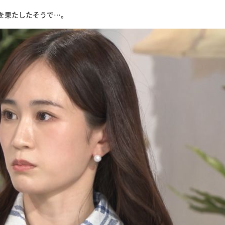
を果たしたそうで…。
『アイ＝ラブ！げーみん
E齋藤樹愛羅＆佐々木舞
ビュー