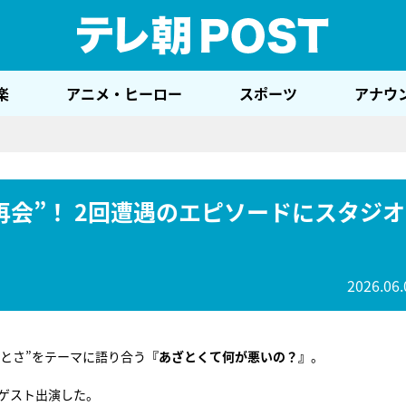
テレ
楽
アニメ・ヒーロー
スポーツ
アナウ
会”！ 2回遭遇のエピソードにスタジオ
2026.06.
とさ”をテーマに語り合う
『あざとくて何が悪いの？』
。
ゲスト出演した。