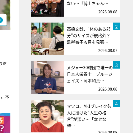
ない…『博士ちゃん…
2026.08.08
2
高橋文哉、“体のある部
分”のサイズが規格外？
黒柳徹子も目を見張…
2026.08.07
のだ
3
メジャー30球団で唯一の
日本人栄養士 ブルージ
ェイズ・岡本和真…
2026.08.08
り。本
4
マツコ、M-1ブレイク芸
人に授けた“人生の格
言”が深い…「幸せな
時…
2026.08.08