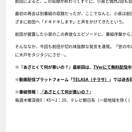
前田によると、この収録が終わってすぐに、小泉と偶然2回も
最初の再会は別番組の収録だったが、ここでなんと、小泉は前
ざまに前田へ「ドキドキします」と声をかけてきたという。
前田が披露した小泉のこの奔放なエピソードに、番組序盤から
そんななか、今回も前田が切れ味抜群な発言を連発。「世の中
に木戸をタジタジにさせ…。
※
『あざとくて何が悪いの？』最新回は、
TVer
にて無料配信中
※
動画配信プラットフォーム「
TELASA
（テラサ）
」では過去
※
番組情報：
『あざとくて何が悪いの？
』
毎週木曜深夜0：45～1：20、テレビ朝日系（一部地域を除く