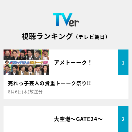
視聴ランキング
（テレビ朝日）
アメトーーク！
1
売れっ子芸人の貴重トーーク祭り!!
8月6日(木)放送分
大空港～GATE24～
2