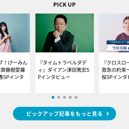
PICK UP
ブ！げーみん
『タイムトラベルダデ
『クロスロー
E齋藤樹愛羅
ィ』ダイアン津田篤宏S
救急の約束
香SPインタ
Pインタビュー
桜SPイ
ピックアップ記事をもっと見る