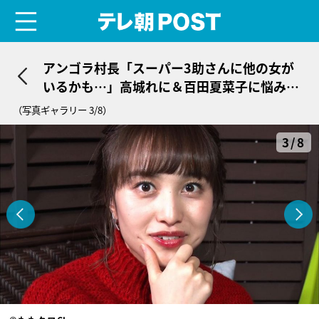
menu
テレ朝POST
アンゴラ村長「スーパー3助さんに他の女が
いるかも…」高城れに＆百田夏菜子に悩み告
白
（写真ギャラリー 3/8）
3/8