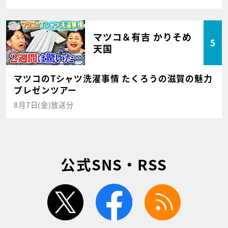
マツコ＆有吉 かりそめ
5
天国
マツコのTシャツ洗濯事情 たくろうの滋賀の魅力
プレゼンツアー
8月7日(金)放送分
公式SNS・RSS
twitter
facebook
rss