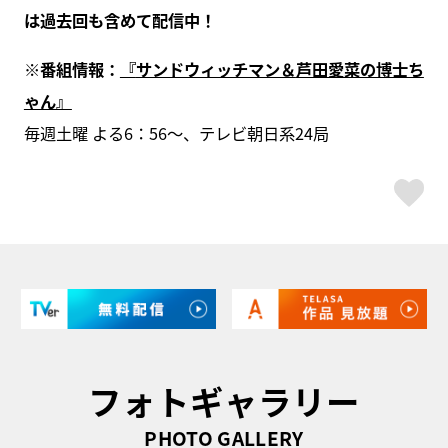
は過去回も含めて配信中！
※番組情報：
『
サンドウィッチマン＆
芦田愛菜の博士ち
ゃん』
毎週土曜 よる6：56～、テレビ朝日系24局
ス
フォトギャラリー
PHOTO GALLERY