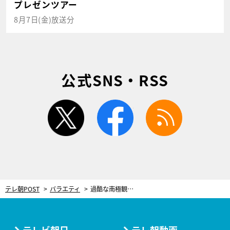
プレゼンツアー
8月7日(金)放送分
公式SNS・RSS
twitter
facebook
rss
テレ朝POST
バラエティ
過酷な南極観測隊員のプライベートの過ごし方に衝撃！映画鑑賞では“まさかの作品”も…「見るんですか!?」
テレビ朝日
テレ朝動画