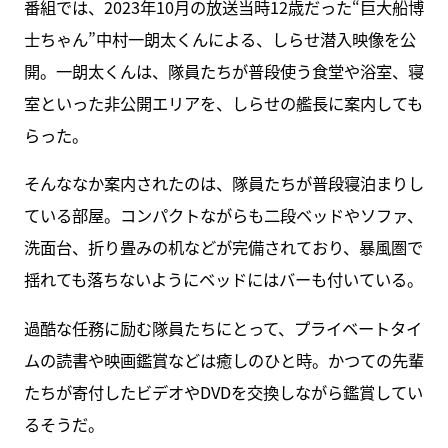
番組では、2023年10月の放送当時12歳だった“巨大船博
士ちゃん”中村一朗太くんによる、しらせ潜入映像を公
開。一朗太くんは、隊員たちが普段使う食堂や浴室、寝
室といった非公開エリアを、しらせの艦長に案内しても
らった。
そんななか案内されたのは、隊員たちが普段寝泊まりし
ている部屋。コンパクトながらも二段ベッドやソファ、
洗面台、折り畳みの机などが完備されており、暴風圏で
揺れても落ちないようにベッドにはバーも付いている。
過酷な任務に励む隊員たちにとって、プライベートタイ
ムの読書や映画鑑賞などは癒しのひと時。かつての先輩
たちが寄付したビデオやDVDを交換しながら鑑賞してい
るそうだ。