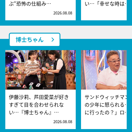
ぶ“恐怖の仕組み…
い…「幸せな時は…
2026.08.08
2
博士ちゃん
伊藤沙莉、芦田愛菜が好き
サンドウィッチマン、
すぎて目を合わせられな
の少年に怒られる…
い…『博士ちゃん』…
に行ったの？」ロ…
2026.08.08
2