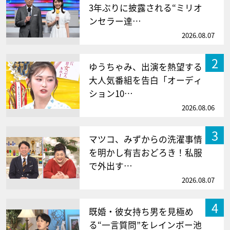
3年ぶりに披露される“ミリオ
ンセラー達…
2026.08.07
2
ゆうちゃみ、出演を熱望する
大人気番組を告白「オーディ
ション10…
2026.08.06
3
マツコ、みずからの洗濯事情
を明かし有吉おどろき！私服
で外出す…
2026.08.07
4
既婚・彼女持ち男を見極め
る“一言質問”をレインボー池