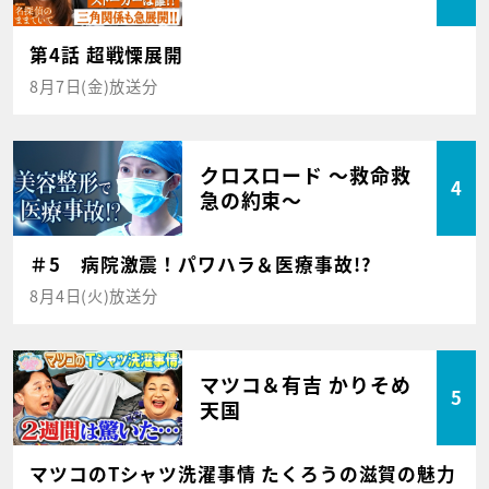
第4話 超戦慄展開
8月7日(金)放送分
クロスロード ～救命救
4
急の約束～
＃5 病院激震！パワハラ＆医療事故!?
8月4日(火)放送分
マツコ＆有吉 かりそめ
5
天国
マツコのTシャツ洗濯事情 たくろうの滋賀の魅力