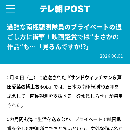
menu
テレ朝POST
過酷な南極観測隊員のプライベートの過
ごし方に衝撃！映画鑑賞では“まさかの
作品”も…「見るんですか!?」
2026.06.01
5月30日（土）に放送された
『サンドウィッチマン＆芦
田愛菜の博士ちゃん』
では、日本の南極観測70周年を
記念して、南極観測を支援する「砕氷艦しらせ」が特集
された。
5カ月間も海上生活を送るなか、プライベートで映画鑑
賞を楽しむ観測隊員たちが多いという。意外な作品名が