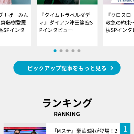
ブ！げーみん
『タイムトラベルダデ
『クロスロー
E齋藤樹愛羅
ィ』ダイアン津田篤宏S
救急の約束
香SPインタ
Pインタビュー
桜SPイ
ピックアップ記事をもっと見る
ランキング
RANKING
1
『Mステ』豪華8組が登場！2