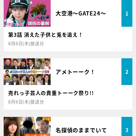
大空港～GATE24～
1
第3話 消えた子供と兎を追え！
8月6日(木)放送分
アメトーーク！
2
売れっ子芸人の貴重トーーク祭り!!
8月6日(木)放送分
名探偵のままでいて
3