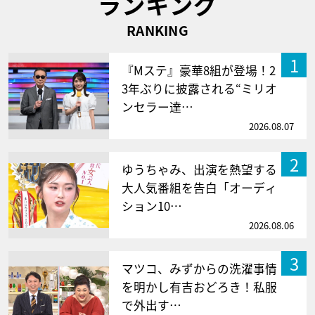
ランキング
RANKING
1
『Mステ』豪華8組が登場！2
3年ぶりに披露される“ミリオ
ンセラー達…
2026.08.07
2
ゆうちゃみ、出演を熱望する
大人気番組を告白「オーディ
ション10…
2026.08.06
3
マツコ、みずからの洗濯事情
を明かし有吉おどろき！私服
で外出す…