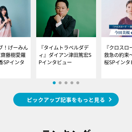
ブ！げーみん
『タイムトラベルダデ
『クロスロー
E齋藤樹愛羅
ィ』ダイアン津田篤宏S
救急の約束
香SPインタ
Pインタビュー
桜SPイ
ピックアップ記事をもっと見る