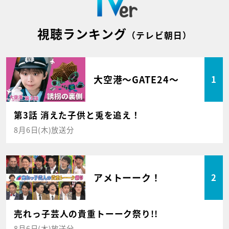
視聴ランキング
（テレビ朝日）
大空港～GATE24～
1
第3話 消えた子供と兎を追え！
8月6日(木)放送分
アメトーーク！
2
売れっ子芸人の貴重トーーク祭り!!
8月6日(木)放送分