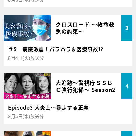
クロスロード ～救命救
3
急の約束～
＃5 病院激震！パワハラ＆医療事故!?
8月4日(火)放送分
大追跡～警視庁ＳＳＢ
4
Ｃ強行犯係～ Season2
Episode3 大炎上…暴走する正義
8月5日(水)放送分