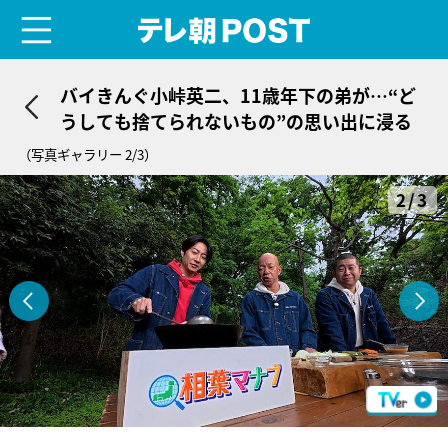
menu
テレ朝POST
バイきんぐ小峠英二、11歳年下の弟が…“ど
うしても捨てられないもの”の思い出に浸る
（写真ギャラリー 2/3）
2/3