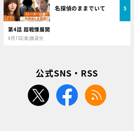
名探偵のままでいて
5
第4話 超戦慄展開
8月7日(金)放送分
公式SNS・RSS
twitter
facebook
rss