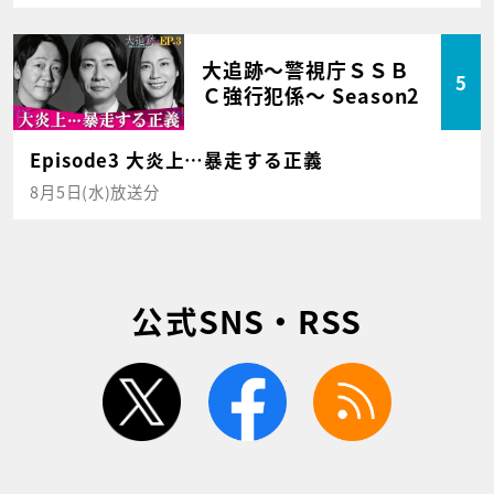
大追跡～警視庁ＳＳＢ
5
Ｃ強行犯係～ Season2
Episode3 大炎上…暴走する正義
8月5日(水)放送分
公式SNS・RSS
twitter
facebook
rss