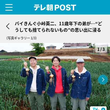
menu
テレ朝POST
バイきんぐ小峠英二、11歳年下の弟が…“ど
うしても捨てられないもの”の思い出に浸る
（写真ギャラリー 1/3）
1/3