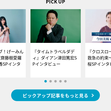
PICK UP
ブ！げーみん
『タイムトラベルダデ
『クロスロー
E齋藤樹愛羅
ィ』ダイアン津田篤宏S
救急の約束
香SPインタ
Pインタビュー
桜SPイ
ピックアップ記事をもっと見る