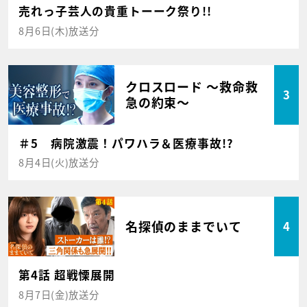
売れっ子芸人の貴重トーーク祭り!!
8月6日(木)放送分
クロスロード ～救命救
3
急の約束～
＃5 病院激震！パワハラ＆医療事故!?
8月4日(火)放送分
名探偵のままでいて
4
第4話 超戦慄展開
8月7日(金)放送分