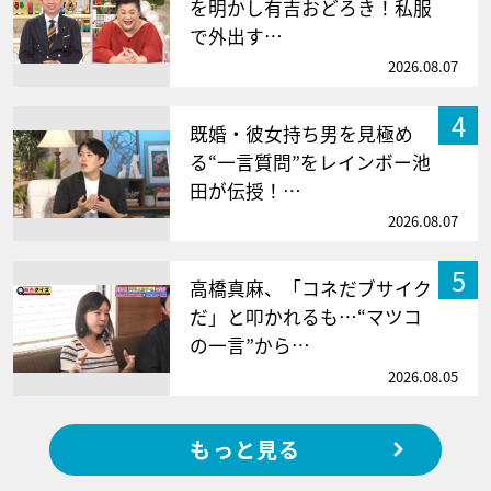
を明かし有吉おどろき！私服
で外出す…
2026.08.07
4
既婚・彼女持ち男を見極め
る“一言質問”をレインボー池
田が伝授！…
2026.08.07
5
高橋真麻、「コネだブサイク
だ」と叩かれるも…“マツコ
の一言”から…
2026.08.05
もっと見る