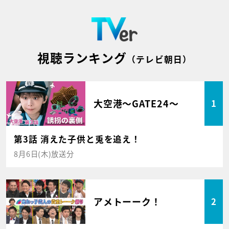
視聴ランキング
（テレビ朝日）
大空港～GATE24～
1
第3話 消えた子供と兎を追え！
8月6日(木)放送分
アメトーーク！
2